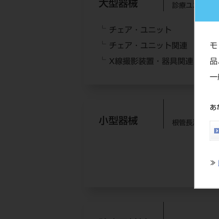
大型器械
診療ユニット
チェア・ユニット
レー
チェア・ユニット関連
その
モ
X線撮影装置・器具関連
品
一
あ
小型器械
根管長測定器
≫