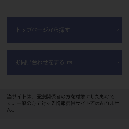
公式SNS一覧
添付文書の電子化
BLOG
ログイン
ショールーム
pdとは
ビバリーくんLINEスタンプ
オンラインカタログ InternetDO
Q&A
全国のショールーム
院内ツアー
Dental Plaza Tokyo
モリタ友の会のご案内
修理・メンテナンス等
トップページから探す
北海道
デンタルマガジン
モリタ友の会無料会員登録
Dental Plaza Tokyo
宮城
MDSC
ビデオライブラリー
東京
DMR（ディーエムアール）
MDSCについて
お問い合わせをする
愛知
特集
Digital Seminar
大阪
メールマガジンスマイル＋
見学予約
京都
メール
ビバリーくんの歯科イラスト素材集
当サイトは、医療関係者の方を対象にしたもので
広島
す。一般の方に対する情報提供サイトではありませ
モリタカレンダー
メールでのお問い合わせはこちら
ん。
福岡