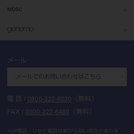
Dental Plaza Tokyo
宮城
MDSC
ビデオライブラリー
東京
DMR（ディーエムアール）
MDSCについて
愛知
特集
Digital Seminar
大阪
メールマガジンスマイル＋
見学予約
京都
ビバリーくんの歯科イラスト素材集
メール
広島
モリタカレンダー
メールでのお問い合わせはこちら
福岡
電 話 /
0800-222-8020
（無料）
FAX /
0800-222-6480
（無料）
IP電話・ひかり電話は繋がらない場合がありま