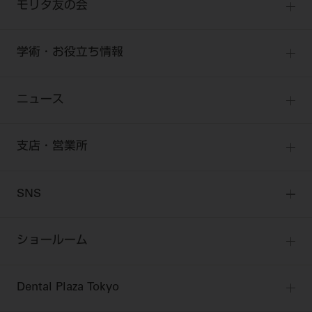
モリタ友の会
ご利用規約
SNSアカウント利用規約
製品サポート情報
オンラインカタログ InternetDO
開業マニュアル
歯科衛生士
推奨環境
サイトマップ
有料会員のご案内
デジタル製品サポート
CADデータ
開業医インタビュー
学術・お役立ち情報
歯科技工士
一般会員
Q&A
中古医療機器
歯科開業への道
歯科助手
高齢者歯科
勤務医会員
ニュース
修理・メンテナンス等
添付文書の電子化
Start Up チェック
よくわかる高齢者歯科
Webセミナー
技工士会員
お問い合わせ
製品に関する重要なお知らせ
動画セミナー アーカイブ
始めよう訪問診療
デンタルショー
支店・営業所
衛生士会員
ニュース
物件エリア調査
高齢者歯科・訪問診療 製品情報
モリタ関連イベント
無料会員のご案内
支店営業所
SNS
DENTAL OFFICE セレクション
pd style
学会・研究会
会員登録
はじめての方へ
公式SNS一覧
ログイン
ショールーム
pdとは
ビバリーくんLINEスタンプ
全国のショールーム
院内ツアー
Dental Plaza Tokyo
北海道
デンタルマガジン