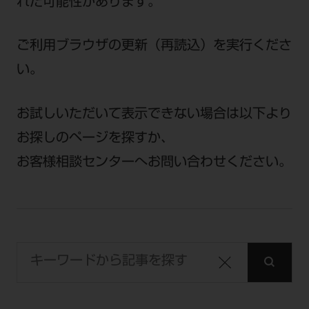
セミナー・イベント
れた可能性があります。
チェア・ユニット
製品サポート情報
チェア・ユニット関連
全てのセミナー・イベント
製品から探す
ご利用ブラウザの更新（再読込）を実行くださ
開業支援
X線撮影装置・器具関連
全種別
カテゴリーから探す
い。
レーザー装置関連
One to One Club
歯科医師
その他設備機器
モリタ友の会
メーカーから探す
開業マニュアル
お試しいただいて表示できない場合は以下より
歯科衛生士
小型器械
デジタル製品サポート
有料会員のご案内
お探しのページを探すか、
開業医インタビュー
学術・お役立ち情報
歯科技工士
診療用材料
一般会員
メールでのお問い合わせ
お客様相談センターへお問い合わせください。
歯科開業への道
歯科助手
高齢者歯科
IT商品
商品に関するお問い合わせ
勤務医会員
ニュース
Start Up チェック
よくわかる高齢者歯科
院内ネットワーク関連
Webセミナー
モリタに対するご意見・お問い合わせ
技工士会員
DOOR/IOS/CADCAM関連
製品に関する重要なお知らせ
動画セミナー アーカイブ
始めよう訪問診療
デンタルショー
支店・営業所
ご開業に関するお問い合わせ
ディーラー向けシステム関連
衛生士会員
ニュース
物件エリア調査
高齢者歯科・訪問診療 製品情報
モリタ関連イベント
CADデータ
お客様の声への取り組み
無料会員のご案内
支店営業所
SNS
DENTAL OFFICE セレクション
pd style
学会・研究会
中古医療機器
商品感動体験
会員登録
はじめての方へ