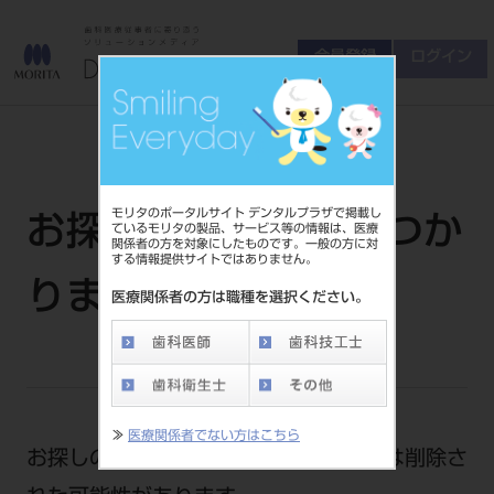
会員登録
ログイン
ゲスト
お問い合わせ
商品について
会員登録
ログイン
セミナーについて
モリタのポータルサイト デンタルプラザで掲載し
お探しのページが見つか
友の会について
ているモリタの製品、サービス等の情報は、医療
関係者の方を対象にしたものです。一般の方に対
ご開業について
する情報提供サイトではありません。
MORITA With
りません
医療関係者の方は職種を選択ください。
製品情報
製品情報トップ
サポート情報
≫
医療関係者でない方はこちら
製品カテゴリ
お探しのページは、URLが変更もしくは削除さ
お客様相談センター
大型器械