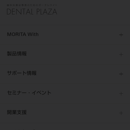
電 話 /
0800-222-8020
（無料）
FAX /
0800-222-6480
（無料）
IP電話・ひかり電話は繋がらない場合がありま
MORITA With
す。
受付時間 月～金 9:00～17:00 （祝日・夏季休
MORITA Withトップ
製品情報
暇、年末年始を除く）
歯科医療従事者専用窓口となります。
製品情報トップ
ディーラー様におかれましては、モリタ各担当営
サポート情報
製品カテゴリ
業所へお問い合わせ願います。
お客様相談センター
大型器械
セミナー・イベント
お客様の声への取り組み
小型器械
セミナー
企業情報
商品感動体験
開業支援
診療用材料
全種別
BLOG
IT商品
One to One Club
個人情報保護方針
特定商取引について
歯科医師