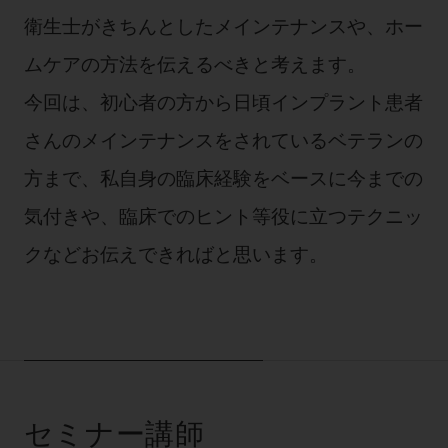
公式SNS一覧
添付文書の電子化
BLOG
ログイン
ショールーム
衛生士がきちんとしたメインテナンスや、ホー
pdとは
ビバリーくんLINEスタンプ
オンラインカタログ InternetDO
Q&A
ムケアの方法を伝えるべきと考えます。
全国のショールーム
院内ツアー
Dental Plaza Tokyo
モリタ友の会のご案内
修理・メンテナンス等
今回は、初心者の方から日頃インプラント患者
北海道
デンタルマガジン
モリタ友の会無料会員登録
さんのメインテナンスをされているベテランの
Dental Plaza Tokyo
宮城
MDSC
ビデオライブラリー
方まで、私自身の臨床経験をベースに今までの
東京
DMR（ディーエムアール）
MDSCについて
気付きや、臨床でのヒント等役に立つテクニッ
愛知
特集
Digital Seminar
クなどお伝えできればと思います。
大阪
メールマガジンスマイル＋
見学予約
京都
メール
ビバリーくんの歯科イラスト素材集
広島
モリタカレンダー
メールでのお問い合わせはこちら
福岡
セミナー講師