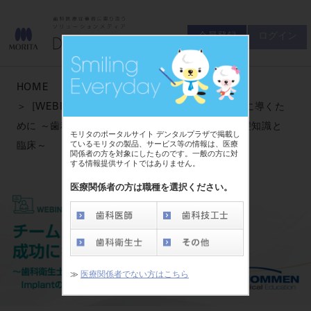
会員登録
ログイン
ゲスト
お問い合わせ
HOME
商品について
[WEBINAR] チーム医療でインプラントを成功に導くた
会員登録
ログイン
セミナーについて
めに ～歯科衛生士も知っておきたいImplantの基礎知識と
モリタのポータルサイト デンタルプラザで掲載し
友の会について
ているモリタの製品、サービス等の情報は、医療
臨床～
関係者の方を対象にしたものです。一般の方に対
ご開業について
する情報提供サイトではありません。
MORITA With
医療関係者の方は職種を選択ください。
製品情報
製品情報トップ
サポート情報
≫
医療関係者でない方はこちら
製品カテゴリ
お客様相談センター
大型器械