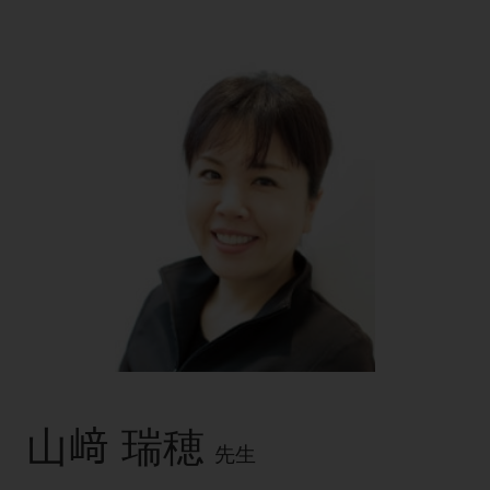
電 話 /
0800-222-8020
（無料）
FAX /
0800-222-6480
（無料）
IP電話・ひかり電話は繋がらない場合がありま
す。
受付時間 月～金 9:00～17:00 （祝日・夏季休
暇、年末年始を除く）
歯科医療従事者専用窓口となります。
ディーラー様におかれましては、モリタ各担当営
業所へお問い合わせ願います。
企業情報
山﨑 瑞穂
先生
個人情報保護方針
特定商取引について