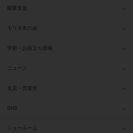
セミナー
商品感動体験
開業支援
診療用材料
全種別
BLOG
IT商品
One to One Club
歯科医師
モリタ友の会
製品サポート情報
オンラインカタログ InternetDO
開業マニュアル
歯科衛生士
有料会員のご案内
デジタル製品サポート
CADデータ
開業医インタビュー
学術・お役立ち情報
歯科技工士
一般会員
Q&A
中古医療機器
歯科開業への道
歯科助手
高齢者歯科
勤務医会員
ニュース
修理・メンテナンス等
添付文書の電子化
Start Up チェック
よくわかる高齢者歯科
Webセミナー
技工士会員
お問い合わせ
製品に関する重要なお知らせ
動画セミナー アーカイブ
始めよう訪問診療
デンタルショー
支店・営業所
衛生士会員
ニュース
物件エリア調査
高齢者歯科・訪問診療 製品情報
モリタ関連イベント
無料会員のご案内
支店営業所
SNS
DENTAL OFFICE セレクション
pd style
学会・研究会
会員登録
はじめての方へ
公式SNS一覧
ログイン
ショールーム
pdとは