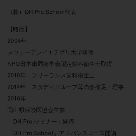
ご利用規約
SNSアカウント利用規約
（株）DH Pro.School代表
推奨環境
サイトマップ
【略歴】
2004年
スウェーデンイエテボリ大学研修
NPO日本歯周病学会認定歯科衛生士取得
2010年
フリーランス歯科衛生士
2014年
スタディグループ苺の会発足・理事
2016年
岡山県保険医協会主催
「DH Pro.セミナー」開講
「DH Pro.School」アドバンスコース開講