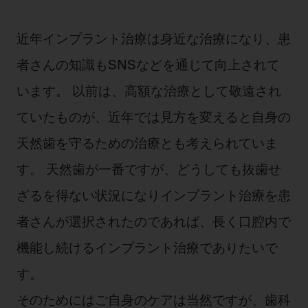
セミナー・イベント
チェア・ユニット
製品サポート情報
チェア・ユニット関連
全てのセミナー・イベント
近年インプラント治療は身近な治療になり、患
製品から探す
開業支援
X線撮影装置・器具関連
全種別
者さんの知識もSNSなどを通じて向上されて
カテゴリーから探す
レーザー装置関連
One to One Club
歯科医師
います。 以前は、高額な治療として敬遠され
その他設備機器
モリタ友の会
メーカーから探す
開業マニュアル
歯科衛生士
ていたものが、近年では見方を変えると自身の
小型器械
デジタル製品サポート
有料会員のご案内
開業医インタビュー
学術・お役立ち情報
歯科技工士
天然歯を守るための治療とも考えられていま
診療用材料
一般会員
メールでのお問い合わせ
歯科開業への道
す。 天然歯が一番ですが、どうしても抜歯せ
歯科助手
高齢者歯科
IT商品
商品に関するお問い合わせ
勤務医会員
ニュース
Start Up チェック
ざるを得ない状況になりインプラント治療を患
よくわかる高齢者歯科
院内ネットワーク関連
Webセミナー
モリタに対するご意見・お問い合わせ
技工士会員
DOOR/IOS/CADCAM関連
製品に関する重要なお知らせ
者さんが選択されたのであれば、長く口腔内で
動画セミナー アーカイブ
始めよう訪問診療
デンタルショー
支店・営業所
ご開業に関するお問い合わせ
ディーラー向けシステム関連
衛生士会員
機能し続けるインプラント治療でありたいで
ニュース
物件エリア調査
高齢者歯科・訪問診療 製品情報
モリタ関連イベント
CADデータ
お客様の声への取り組み
無料会員のご案内
支店営業所
す。
SNS
DENTAL OFFICE セレクション
pd style
学会・研究会
中古医療機器
商品感動体験
会員登録
そのためにはご自身のケアは当然ですが、歯科
はじめての方へ