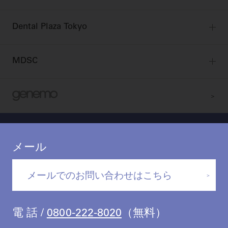
ビバリーくんLINEスタンプ
全国のショールーム
院内ツアー
Dental Plaza Tokyo
北海道
デンタルマガジン
Dental Plaza Tokyo
宮城
MDSC
ビデオライブラリー
東京
DMR（ディーエムアール）
MDSCについて
愛知
特集
Digital Seminar
大阪
メールマガジンスマイル＋
見学予約
京都
ビバリーくんの歯科イラスト素材集
メール
広島
モリタカレンダー
メールでのお問い合わせはこちら
福岡
電 話 /
0800-222-8020
（無料）