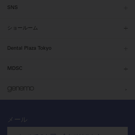
無料会員のご案内
支店営業所
SNS
DENTAL OFFICE セレクション
pd style
学会・研究会
会員登録
はじめての方へ
公式SNS一覧
ログイン
ショールーム
pdとは
ビバリーくんLINEスタンプ
全国のショールーム
院内ツアー
Dental Plaza Tokyo
北海道
デンタルマガジン
Dental Plaza Tokyo
宮城
MDSC
ビデオライブラリー
東京
DMR（ディーエムアール）
MDSCについて
愛知
特集
Digital Seminar
大阪
メールマガジンスマイル＋
見学予約
京都
ビバリーくんの歯科イラスト素材集
メール
広島
モリタカレンダー