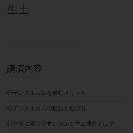
電 話 /
0800-222-8020
（無料）
生士
FAX /
0800-222-6480
（無料）
IP電話・ひかり電話は繋がらない場合がありま
す。
受付時間 月～金 9:00～17:00 （祝日・夏季休
暇、年末年始を除く）
歯科医療従事者専用窓口となります。
講演内容
ディーラー様におかれましては、モリタ各担当営
業所へお問い合わせ願います。
デンタルガムを噛むメリット
デンタルガムの種類と選び方
企業情報
だ液に溶けやすいカルシウム成分とは？
個人情報保護方針
特定商取引について