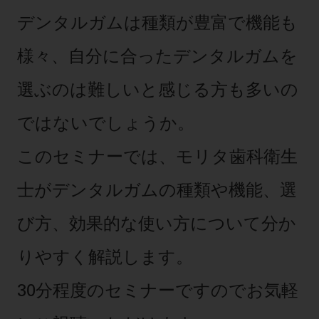
セミナー・イベント
チェア・ユニット
製品サポート情報
デンタルガムは種類が豊富で機能も
チェア・ユニット関連
全てのセミナー・イベント
製品から探す
開業支援
様々、自分に合ったデンタルガムを
X線撮影装置・器具関連
全種別
カテゴリーから探す
レーザー装置関連
One to One Club
選ぶのは難しいと感じる方も多いの
歯科医師
その他設備機器
モリタ友の会
メーカーから探す
開業マニュアル
歯科衛生士
ではないでしょうか。
小型器械
デジタル製品サポート
有料会員のご案内
開業医インタビュー
学術・お役立ち情報
歯科技工士
診療用材料
このセミナーでは、モリタ歯科衛生
一般会員
メールでのお問い合わせ
歯科開業への道
歯科助手
高齢者歯科
IT商品
商品に関するお問い合わせ
勤務医会員
士がデンタルガムの種類や機能、選
ニュース
Start Up チェック
よくわかる高齢者歯科
院内ネットワーク関連
Webセミナー
モリタに対するご意見・お問い合わせ
技工士会員
び方、効果的な使い方について分か
DOOR/IOS/CADCAM関連
製品に関する重要なお知らせ
動画セミナー アーカイブ
始めよう訪問診療
デンタルショー
支店・営業所
ご開業に関するお問い合わせ
ディーラー向けシステム関連
衛生士会員
りやすく解説します。
ニュース
物件エリア調査
高齢者歯科・訪問診療 製品情報
モリタ関連イベント
CADデータ
お客様の声への取り組み
無料会員のご案内
支店営業所
SNS
30分程度のセミナーですのでお気軽
DENTAL OFFICE セレクション
pd style
学会・研究会
中古医療機器
商品感動体験
会員登録
はじめての方へ