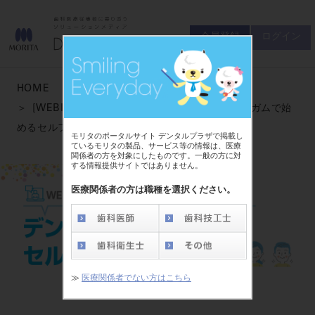
会員登録
ログイン
ゲスト
お問い合わせ
HOME
商品について
[WEBINAR] 歯科医院だからできる！ デンタルガムで始
会員登録
ログイン
セミナーについて
めるセルフケア指導
モリタのポータルサイト デンタルプラザで掲載し
友の会について
ているモリタの製品、サービス等の情報は、医療
関係者の方を対象にしたものです。一般の方に対
ご開業について
する情報提供サイトではありません。
MORITA With
医療関係者の方は職種を選択ください。
製品情報
製品情報トップ
サポート情報
≫
医療関係者でない方はこちら
製品カテゴリ
お客様相談センター
大型器械