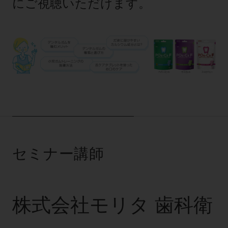
にご視聴いただけます。
公式SNS一覧
添付文書の電子化
BLOG
ログイン
ショールーム
pdとは
ビバリーくんLINEスタンプ
オンラインカタログ InternetDO
Q&A
全国のショールーム
院内ツアー
Dental Plaza Tokyo
モリタ友の会のご案内
修理・メンテナンス等
北海道
デンタルマガジン
モリタ友の会無料会員登録
Dental Plaza Tokyo
宮城
MDSC
ビデオライブラリー
東京
DMR（ディーエムアール）
MDSCについて
愛知
特集
Digital Seminar
大阪
メールマガジンスマイル＋
見学予約
セミナー講師
京都
メール
ビバリーくんの歯科イラスト素材集
広島
モリタカレンダー
メールでのお問い合わせはこちら
株式会社モリタ 歯科衛
福岡