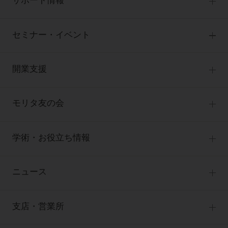
サポート情報
製品カテゴリ
お客様相談センター
大型器械
セミナー・イベント
お客様の声への取り組み
小型器械
セミナー
商品感動体験
開業支援
診療用材料
全種別
BLOG
IT商品
One to One Club
歯科医師
モリタ友の会
製品サポート情報
オンラインカタログ InternetDO
開業マニュアル
歯科衛生士
有料会員のご案内
デジタル製品サポート
CADデータ
開業医インタビュー
学術・お役立ち情報
歯科技工士
一般会員
Q&A
中古医療機器
歯科開業への道
歯科助手
高齢者歯科
勤務医会員
ニュース
修理・メンテナンス等
添付文書の電子化
Start Up チェック
よくわかる高齢者歯科
Webセミナー
技工士会員
お問い合わせ
製品に関する重要なお知らせ
動画セミナー アーカイブ
始めよう訪問診療
デンタルショー
支店・営業所
衛生士会員
ニュース
物件エリア調査
高齢者歯科・訪問診療 製品情報
モリタ関連イベント