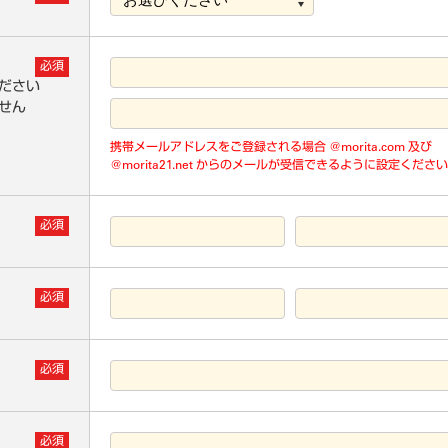
必須
ださい
せん
携帯メールアドレスをご登録される場合 @morita.com 及び
@morita21.net からのメールが受信できるように設定くださ
必須
必須
必須
必須