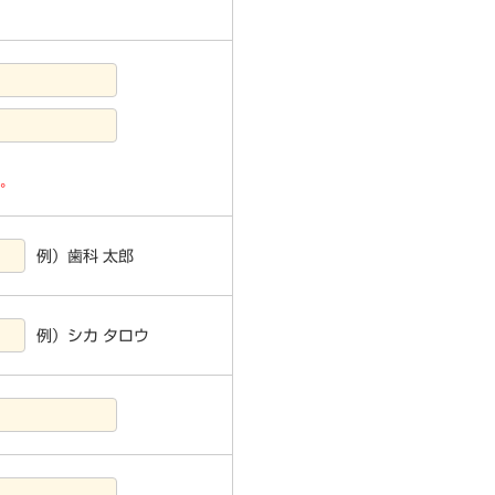
い。
例）歯科 太郎
例）シカ タロウ