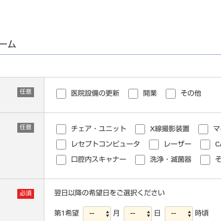
ォーム
任意
医院設備の更新
開業
その他
任意
チェア・ユニット
X線撮影装置
マ
レセプトコンピュータ
レーザー
C
口腔内スキャナー
洗浄・滅菌器
翌日以降の希望日をご選択ください
必須
第1希望
月
日
時頃