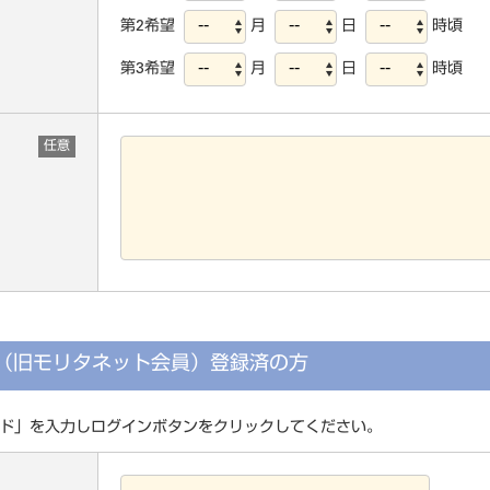
第2希望
月
日
時頃
第3希望
月
日
時頃
任意
員（旧モリタネット会員）登録済の方
ド」を入力しログインボタンをクリックしてください。