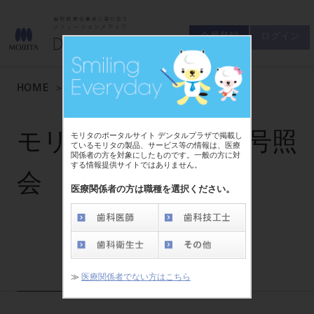
会員登録
ログイン
ゲスト
お問い合わせ
HOME
モリタ友の会会員番号照会
商品について
会員登録
ログイン
セミナーについて
モリタ友の会会員番号照
モリタのポータルサイト デンタルプラザで掲載し
友の会について
ているモリタの製品、サービス等の情報は、医療
関係者の方を対象にしたものです。一般の方に対
ご開業について
する情報提供サイトではありません。
MORITA With
会
医療関係者の方は職種を選択ください。
製品情報
製品情報トップ
サポート情報
≫
医療関係者でない方はこちら
製品カテゴリ
お客様相談センター
大型器械