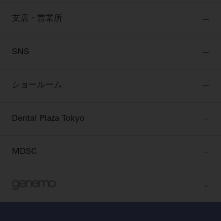
技工士会員
お問い合わせ
製品に関する重要なお知らせ
ご利用規約
SNSアカウント利用規約
動画セミナー アーカイブ
始めよう訪問診療
デンタルショー
支店・営業所
衛生士会員
推奨環境
サイトマップ
ニュース
物件エリア調査
高齢者歯科・訪問診療 製品情報
モリタ関連イベント
無料会員のご案内
支店営業所
SNS
DENTAL OFFICE セレクション
pd style
学会・研究会
会員登録
はじめての方へ
公式SNS一覧
ログイン
ショールーム
pdとは
ビバリーくんLINEスタンプ
全国のショールーム
院内ツアー
Dental Plaza Tokyo
北海道
デンタルマガジン
Dental Plaza Tokyo
宮城
MDSC
ビデオライブラリー
東京
DMR（ディーエムアール）
MDSCについて
愛知
特集
Digital Seminar
大阪
メールマガジンスマイル＋
見学予約