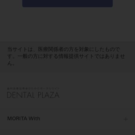
公式SNS一覧
添付文書の電子化
BLOG
ログイン
ショールーム
pdとは
ビバリーくんLINEスタンプ
オンラインカタログ InternetDO
Q&A
全国のショールーム
院内ツアー
Dental Plaza Tokyo
モリタ友の会のご案内
修理・メンテナンス等
北海道
デンタルマガジン
モリタ友の会無料会員登録
Dental Plaza Tokyo
宮城
MDSC
ビデオライブラリー
当サイトは、医療関係者の方を対象にしたもので
す。一般の方に対する情報提供サイトではありませ
東京
DMR（ディーエムアール）
MDSCについて
ん。
愛知
特集
Digital Seminar
大阪
メールマガジンスマイル＋
見学予約
京都
メール
ビバリーくんの歯科イラスト素材集
広島
モリタカレンダー
メールでのお問い合わせはこちら
MORITA With
福岡
MORITA Withトップ