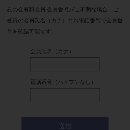
セミナー・イベント
チェア・ユニット
製品サポート情報
友の会有料会員 会員番号がご不明な場合、ご
チェア・ユニット関連
全てのセミナー・イベント
製品から探す
開業支援
登録の会員氏名（カナ）とお電話番号で会員番
X線撮影装置・器具関連
全種別
カテゴリーから探す
レーザー装置関連
号を確認可能です。
One to One Club
歯科医師
その他設備機器
モリタ友の会
メーカーから探す
開業マニュアル
歯科衛生士
小型器械
会員氏名（カナ）
デジタル製品サポート
有料会員のご案内
開業医インタビュー
学術・お役立ち情報
歯科技工士
診療用材料
一般会員
メールでのお問い合わせ
歯科開業への道
歯科助手
高齢者歯科
IT商品
商品に関するお問い合わせ
勤務医会員
ニュース
電話番号（ハイフンなし）
Start Up チェック
よくわかる高齢者歯科
院内ネットワーク関連
Webセミナー
モリタに対するご意見・お問い合わせ
技工士会員
DOOR/IOS/CADCAM関連
製品に関する重要なお知らせ
動画セミナー アーカイブ
始めよう訪問診療
デンタルショー
支店・営業所
ご開業に関するお問い合わせ
ディーラー向けシステム関連
衛生士会員
ニュース
物件エリア調査
高齢者歯科・訪問診療 製品情報
モリタ関連イベント
CADデータ
お客様の声への取り組み
無料会員のご案内
支店営業所
SNS
DENTAL OFFICE セレクション
pd style
学会・研究会
中古医療機器
商品感動体験
会員登録
送信
はじめての方へ