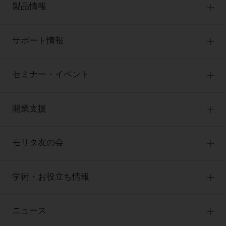
電 話 /
0800-222-8020
（無料）
製品情報
FAX /
0800-222-6480
（無料）
製品情報トップ
サポート情報
製品カテゴリ
IP電話・ひかり電話は繋がらない場合がありま
お客様相談センター
大型器械
す。
セミナー・イベント
受付時間 月～金 9:00～17:00 （祝日・夏季休
お客様の声への取り組み
小型器械
暇、年末年始を除く）
セミナー
商品感動体験
開業支援
診療用材料
歯科医療従事者専用窓口となります。
全種別
ディーラー様におかれましては、モリタ各担当営
BLOG
IT商品
One to One Club
歯科医師
業所へお問い合わせ願います。
モリタ友の会
製品サポート情報
オンラインカタログ InternetDO
開業マニュアル
歯科衛生士
有料会員のご案内
デジタル製品サポート
CADデータ
開業医インタビュー
学術・お役立ち情報
歯科技工士
一般会員
Q&A
企業情報
中古医療機器
歯科開業への道
歯科助手
高齢者歯科
勤務医会員
ニュース
修理・メンテナンス等
添付文書の電子化
Start Up チェック
よくわかる高齢者歯科
Webセミナー
個人情報保護方針
特定商取引について