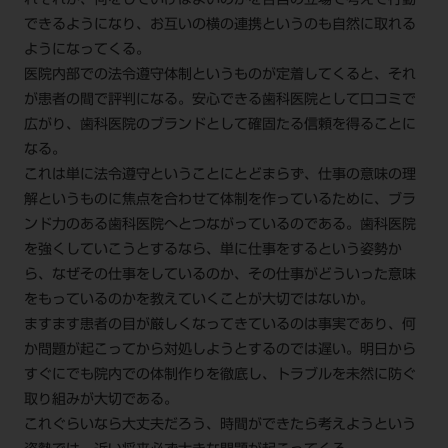
れぞれが、何をしていけばよいのかを各自の立場で考えて行動
できるようになり、お互いの横の連携というのも自然に取れる
ようになってくる。
医院内部での法令遵守体制というものが定着してくると、それ
が患者の間で評判になる。安心できる歯科医院として口コミで
広がり、歯科医院のブランドとして確固たる信頼を得ることに
なる。
これは単に法令遵守ということにとどまらず、仕事の意味の理
解というものに焦点を合わせて体制を作っているために、ブラ
ンド力のある歯科医院へとつながっているのである。歯科医院
を強くしていこうとするなら、単に仕事をするという姿勢か
ら、なぜその仕事をしているのか、その仕事がどういった意味
をもっているのかを教えていくことが大切ではないか。
ますます患者の目が厳しくなってきているのは事実であり、何
か問題が起こってから対処しようとするのでは遅い。明日から
すぐにでも院内での体制作りを徹底し、トラブルを未然に防ぐ
取り組みが大切である。
これぐらいなら大丈夫だろう、時間ができたら考えようという