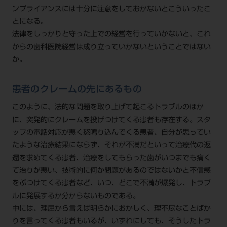
ンプライアンスには十分に注意をしておかないとこういったこ
とになる。
法律をしっかりと守った上での経営を行っていかないと、これ
からの歯科医院経営は成り立っていかないということではない
か。
患者のクレームの先にあるもの
このように、法的な問題を取り上げて起こるトラブルのほか
に、突発的にクレームを投げつけてくる患者も存在する。スタ
ッフの電話対応が悪く怒鳴り込んでくる患者、自分が思ってい
たような治療結果にならず、それが不満だといって治療代の返
還を求めてくる患者、治療をしてもらった歯がいつまでも痛く
て治りが悪い、技術的に何か問題があるのではないかと不信感
をぶつけてくる患者など、いつ、どこで不満が爆発し、トラブ
ルに発展するか分からないものである。
中には、理屈から言えば明らかにおかしく、理不尽なことばか
りを言ってくる患者もいるが、いずれにしても、そうしたトラ