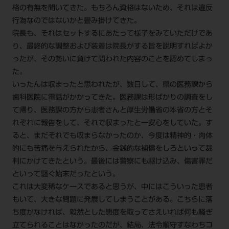
格の有無を聞いてきた。もちろん資格はないため、それは違反
ご利用規約
SNSアカウント利用規約
行為なのではないかと畳み掛けてきた。
推奨環境
サイトマップ
院長も、それはセットするにあたって様子をみていただけであ
り、最終的な調整および装着は院長がする旨を説明すればよか
ったが、その勢いに負けて問われた内容のことを認めてしまっ
た。
いったんは収まったと思われたが、数日して、県の医務課から
歯科医院に電話がかかってきた。医務課は形ばかりの調査をし
て帰り、医務課の方から患者さんと厚生労働省の本省の方とそ
れぞれに報告をして、それで収まったと一安心をしていた。す
ると、まだそれでも収まらなかったのか、今度は精神的・肉体
的にも苦痛を与えられたから、金銭的な補償をしろといって裁
判にかけてきたという。最後には警察にも駆け込み、傷害罪だ
といって騒ぐ始末だったという。
これは大変稀なケースであると思うが、中にはこういった患者
もいて、大きな問題に発展してしまうことがある。こちらに落
ち度がなければ、毅然とした態度を取ってさえいれば何も騒ぎ
立てられることはなかったのだが、結局、法令順守すなわちコ