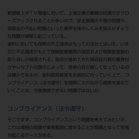
公式SNS一覧
添付文書の電子化
BLOG
ログイン
ショールーム
pdとは
新聞紙上やＴＶ報道において、上場企業の業績の好調さがクロ
ビバリーくんLINEスタンプ
オンラインカタログ InternetDO
Q&A
ーズアップされることが多い中で、安全管理の不備の問題や、
全国のショールーム
院内ツアー
Dental Plaza Tokyo
保険金の不払い問題といった業界全体のしくみを揺るがすよう
モリタ友の会のご案内
修理・メンテナンス等
北海道
な問題が頻繁に起こっている。
デンタルマガジン
モリタ友の会無料会員登録
Dental Plaza Tokyo
歯科においても保険の不正請求はもってのほかとはいえ、いま
宮城
MDSC
ビデオライブラリー
だに不正請求がもとで保険医療機関の指定および保険医登録の
東京
取り消しが報道される。政府が進めてきた領収証の発行義務付
DMR（ディーエムアール）
MDSCについて
けやレセプトの開示によって、患者の目が厳しくなっているの
愛知
特集
は確かであるが、歯科医院経営を永続的に行っていく上で、コ
Digital Seminar
ンプライアンス（法令遵守）を視野に入れながら経営を進めて
大阪
メールマガジンスマイル＋
見学予約
いくことは、今後無視できない問題ではないか。
京都
メール
ビバリーくんの歯科イラスト素材集
コンプライアンス（法令遵守）
広島
モリタカレンダー
メールでのお問い合わせはこちら
そこでまず、コンプライアンスという問題を考えてみたいが、
福岡
これは資格の問題や業務範囲に関することが問題となって苦情
が起こるケースがある。