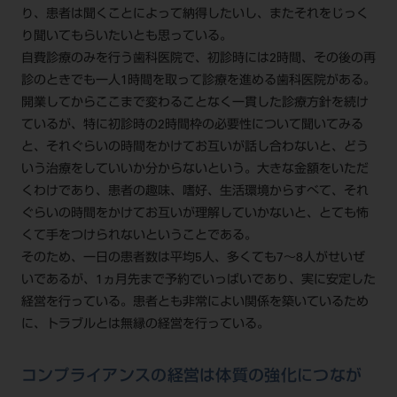
り、患者は聞くことによって納得したいし、またそれをじっく
り聞いてもらいたいとも思っている。
自費診療のみを行う歯科医院で、初診時には2時間、その後の再
診のときでも一人1時間を取って診療を進める歯科医院がある。
開業してからここまで変わることなく一貫した診療方針を続け
ているが、特に初診時の2時間枠の必要性について聞いてみる
と、それぐらいの時間をかけてお互いが話し合わないと、どう
いう治療をしていいか分からないという。大きな金額をいただ
くわけであり、患者の趣味、嗜好、生活環境からすべて、それ
ぐらいの時間をかけてお互いが理解していかないと、とても怖
くて手をつけられないということである。
そのため、一日の患者数は平均5人、多くても7～8人がせいぜ
いであるが、1ヵ月先まで予約でいっぱいであり、実に安定した
経営を行っている。患者とも非常によい関係を築いているため
に、トラブルとは無縁の経営を行っている。
コンプライアンスの経営は体質の強化につなが