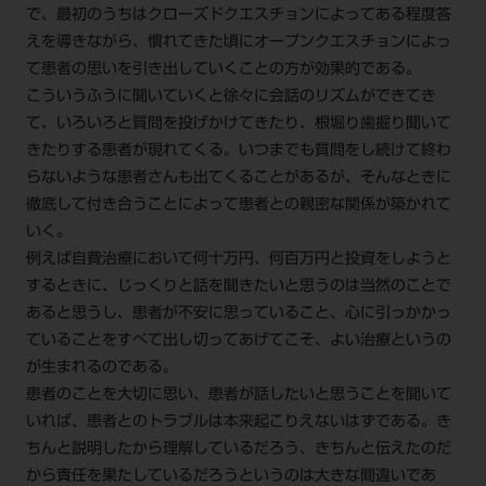
で、最初のうちはクローズドクエスチョンによってある程度答
えを導きながら、慣れてきた頃にオープンクエスチョンによっ
て患者の思いを引き出していくことの方が効果的である。
こういうふうに聞いていくと徐々に会話のリズムができてき
て、いろいろと質問を投げかけてきたり、根堀り歯掘り聞いて
きたりする患者が現れてくる。いつまでも質問をし続けて終わ
らないような患者さんも出てくることがあるが、そんなときに
徹底して付き合うことによって患者との親密な関係が築かれて
いく。
例えば自費治療において何十万円、何百万円と投資をしようと
するときに、じっくりと話を聞きたいと思うのは当然のことで
あると思うし、患者が不安に思っていること、心に引っかかっ
ていることをすべて出し切ってあげてこそ、よい治療というの
が生まれるのである。
患者のことを大切に思い、患者が話したいと思うことを聞いて
いれば、患者とのトラブルは本来起こりえないはずである。き
ちんと説明したから理解しているだろう、きちんと伝えたのだ
から責任を果たしているだろうというのは大きな間違いであ