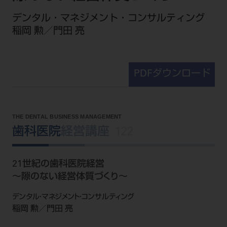
セミナー・イベント
チェア・ユニット
製品サポート情報
デンタル・マネジメント・コンサルティング
チェア・ユニット関連
全てのセミナー・イベント
製品から探す
稲岡 勲／門田 亮
開業支援
X線撮影装置・器具関連
全種別
カテゴリーから探す
レーザー装置関連
One to One Club
歯科医師
その他設備機器
モリタ友の会
メーカーから探す
PDFダウンロード
開業マニュアル
歯科衛生士
小型器械
デジタル製品サポート
有料会員のご案内
開業医インタビュー
学術・お役立ち情報
歯科技工士
診療用材料
一般会員
メールでのお問い合わせ
THE DENTAL BUSINESS MANAGEMENT
歯科開業への道
歯科助手
高齢者歯科
IT商品
商品に関するお問い合わせ
歯科医院
経営講座
122
勤務医会員
ニュース
Start Up チェック
よくわかる高齢者歯科
院内ネットワーク関連
Webセミナー
モリタに対するご意見・お問い合わせ
技工士会員
DOOR/IOS/CADCAM関連
製品に関する重要なお知らせ
21世紀の歯科医院経営
動画セミナー アーカイブ
始めよう訪問診療
デンタルショー
支店・営業所
ご開業に関するお問い合わせ
ディーラー向けシステム関連
衛生士会員
～隙のない経営体質づくり～
ニュース
物件エリア調査
高齢者歯科・訪問診療 製品情報
モリタ関連イベント
CADデータ
お客様の声への取り組み
無料会員のご案内
支店営業所
デンタル・マネジメント・コンサルティング
SNS
DENTAL OFFICE セレクション
pd style
稲岡 勲／門田 亮
学会・研究会
中古医療機器
商品感動体験
会員登録
はじめての方へ