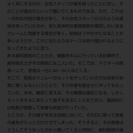
電 話 /
0800-222-8020
（無料）
よく耳にするのが、女性スタッフが歯を削ったことに対し、そ
のことが違法だといって騒いでくるものである。ただ、これは
FAX /
0800-222-6480
（無料）
一方的な内容の場合が多く、その女性スタッフがどのような資
格を持っていたのか、また具体的な業務範囲を確認しないまま
IP電話・ひかり電話は繋がらない場合がありま
クレームに発展する場合が多く、結局はうやむやになることが
す。
多いようだが、これに似たようなケースは時々聞かれるように
なってきたように思う。
受付時間 月～金 9:00～17:00 （祝日・夏季休
ある歯科医院のことだが、補綴を中心に行っている診療所で、
暇、年末年始を除く）
歯科衛生士がその医院には二人いた。そこでは、ドクターは院
歯科医療従事者専用窓口となります。
長一人で、患者は一日に40～50人ほどくる。
ディーラー様におかれましては、モリタ各担当営
そこで、院長がインレーのセットをやっていたのでは効率が非
業所へお問い合わせ願います。
常に悪くなるということで、その作業を衛生士にやってもらっ
ていた。本来、厳密に言えば、その業務は違反になる。しかし
セットをするにあたって様子を見るにとどめており、最終的に
は院長が調整して装着も院長が行っていた。
企業情報
ところが、その様子を見る段階において、その日に限って患者
の歯をがりっと欠けさせてしまった。そうすると、その患者は
個人情報保護方針
特定商取引について
どうしてそうなったのかと聞いてくると同時に、歯科医師の資