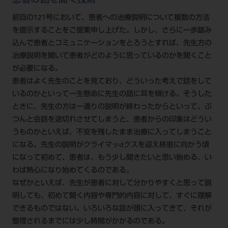
患者の話を聞く技術
前回の121号において、患者への治療説明について複数の方法
を提示することをご提案申し上げた。しかし、さらに一歩踏み
込んで患者とコミュニケーションをとろうとすれば、先生方の
治療説明を聞いて患者がどのように思っているのかを聞くこと
が必要になる。
患者はよく先生のことを見ており、どういった考えで話をして
いるのかといって一生懸命に先生の話に耳を傾ける。そうした
ときに、先生の方は一通りの説明が終わったからといって、ぷ
つんと会話を途切れさせてしまうと、患者からの印象はどうい
うものかといえば、不安を残したまま治療に入ってしまうこと
になる。先生の説明がクライマッdクスを迎え終息に向かう頃
になって初めて、患者は、もう少し聞きたいと思い始める、い
わば熱心になり始めてくるのである。
なぜかといえば、先生が患者に対して分かりやすくと思って説
明しても、初めて聞く内容や専門的内容に対して、すぐに理解
できるものではない。いろいろな話が頭に入ってきて、それが
整理されるまでには少し時間がかかるのである。