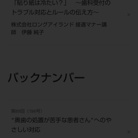
公式SNS一覧
「貼り紙は冷たい？」 ～歯科受付の
添付文書の電子化
BLOG
ログイン
ショールーム
pdとは
トラブル対応とルールの伝え方～
ビバリーくんLINEスタンプ
オンラインカタログ InternetDO
Q&A
全国のショールーム
院内ツアー
株式会社ロングアイランド 接遇マナー講
Dental Plaza Tokyo
モリタ友の会のご案内
修理・メンテナンス等
師 伊藤 純子
北海道
デンタルマガジン
モリタ友の会無料会員登録
Dental Plaza Tokyo
宮城
MDSC
ビデオライブラリー
東京
DMR（ディーエムアール）
MDSCについて
愛知
特集
バックナンバー
Digital Seminar
大阪
メールマガジンスマイル＋
見学予約
京都
メール
ビバリーくんの歯科イラスト素材集
広島
第89回（196号）
モリタカレンダー
メールでのお問い合わせはこちら
“奥歯の処置が苦手な患者さん”へのや
福岡
さしい対応