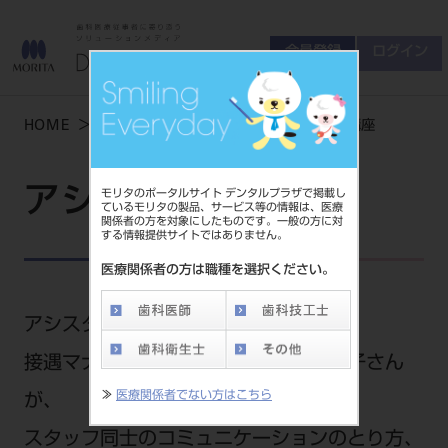
会員登録
ログイン
ゲスト
お問い合わせ
HOME
学術・お役立ち情報
アシスタント講座
商品について
会員登録
ログイン
セミナーについて
アシスタント講座
モリタのポータルサイト デンタルプラザで掲載し
友の会について
ているモリタの製品、サービス等の情報は、医療
関係者の方を対象にしたものです。一般の方に対
ご開業について
する情報提供サイトではありません。
MORITA With
医療関係者の方は職種を選択ください。
製品情報
アシスタント講座では
接遇マナーインストラクターの伊藤純子さん
製品情報トップ
サポート情報
≫
医療関係者でない方はこちら
が、
製品カテゴリ
お客様相談センター
スタッフ同士のコミュニケーションのとり方、
大型器械