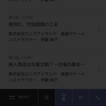
ンストラクター 伊藤 純子
第24回（131号）
差別化、付加価値の工夫
株式会社ロングアイランド 接遇マナーイ
ンストラクター 伊藤 純子
第23回（130号）
新人育成は先輩次第？～仕事の基本～
株式会社ロングアイランド 接遇マナーイ
ンストラクター 伊藤 純子
MENU
第22回（129号）
将来の自分のために