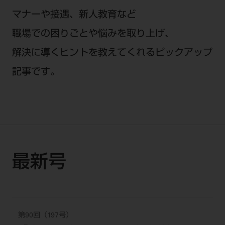
セミナー・イベント
チェア・ユニット
製品サポート情報
マナーや接遇、新人教育など
チェア・ユニット関連
全てのセミナー・イベント
製品から探す
職場での困りごとや悩みを取り上げ、
開業支援
X線撮影装置・器具関連
全種別
カテゴリーから探す
解決に導くヒントを教えてくれるピックアップ
レーザー装置関連
One to One Club
歯科医師
その他設備機器
モリタ友の会
メーカーから探す
記事です。
開業マニュアル
歯科衛生士
小型器械
デジタル製品サポート
有料会員のご案内
開業医インタビュー
学術・お役立ち情報
歯科技工士
診療用材料
一般会員
メールでのお問い合わせ
歯科開業への道
歯科助手
高齢者歯科
IT商品
商品に関するお問い合わせ
勤務医会員
ニュース
Start Up チェック
よくわかる高齢者歯科
院内ネットワーク関連
Webセミナー
モリタに対するご意見・お問い合わせ
技工士会員
DOOR/IOS/CADCAM関連
最新号
製品に関する重要なお知らせ
動画セミナー アーカイブ
始めよう訪問診療
デンタルショー
支店・営業所
ご開業に関するお問い合わせ
ディーラー向けシステム関連
衛生士会員
ニュース
物件エリア調査
高齢者歯科・訪問診療 製品情報
モリタ関連イベント
CADデータ
お客様の声への取り組み
無料会員のご案内
支店営業所
SNS
DENTAL OFFICE セレクション
pd style
学会・研究会
中古医療機器
商品感動体験
会員登録
第90回（197号）
はじめての方へ