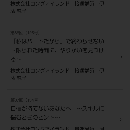
電 話 /
0800-222-8020
（無料）
株式会社ロングアイランド 接遇講師 伊
藤 純子
FAX /
0800-222-6480
（無料）
IP電話・ひかり電話は繋がらない場合がありま
第88回（195号）
す。
「私はパートだから」で終わらせない
受付時間 月～金 9:00～17:00 （祝日・夏季休
～限られた時間に、やりがいを見つけ
暇、年末年始を除く）
る～
歯科医療従事者専用窓口となります。
株式会社ロングアイランド 接遇講師 伊
ディーラー様におかれましては、モリタ各担当営
藤 純子
業所へお問い合わせ願います。
第87回（194号）
自信が持てないあなたへ ～スキルに
企業情報
悩むときのヒント～
個人情報保護方針
特定商取引について
株式会社ロングアイランド 接遇講師 伊