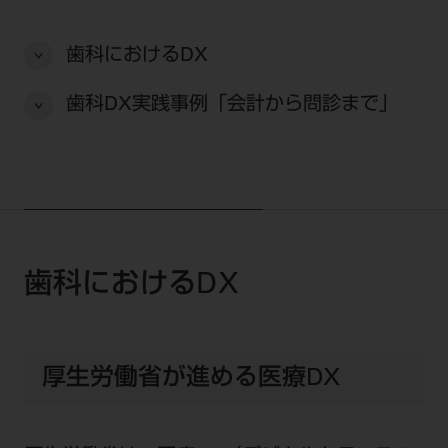
セミナー・イベント
チェア・ユニット
製品サポート情報
チェア・ユニット関連
全てのセミナー・イベント
歯科におけるDX
製品から探す
開業支援
X線撮影装置・器具関連
全種別
カテゴリーから探す
歯科DX実践事例「会計から問診まで」
レーザー装置関連
One to One Club
歯科医師
その他設備機器
モリタ友の会
メーカーから探す
開業マニュアル
歯科衛生士
小型器械
デジタル製品サポート
有料会員のご案内
開業医インタビュー
学術・お役立ち情報
歯科技工士
診療用材料
一般会員
メールでのお問い合わせ
歯科開業への道
歯科助手
高齢者歯科
IT商品
商品に関するお問い合わせ
勤務医会員
ニュース
歯科におけるDX
Start Up チェック
よくわかる高齢者歯科
院内ネットワーク関連
Webセミナー
モリタに対するご意見・お問い合わせ
技工士会員
DOOR/IOS/CADCAM関連
製品に関する重要なお知らせ
動画セミナー アーカイブ
始めよう訪問診療
デンタルショー
支店・営業所
ご開業に関するお問い合わせ
ディーラー向けシステム関連
衛生士会員
ニュース
物件エリア調査
高齢者歯科・訪問診療 製品情報
モリタ関連イベント
厚生労働省が進める医療DX
CADデータ
お客様の声への取り組み
無料会員のご案内
支店営業所
SNS
DENTAL OFFICE セレクション
pd style
学会・研究会
中古医療機器
商品感動体験
会員登録
はじめての方へ