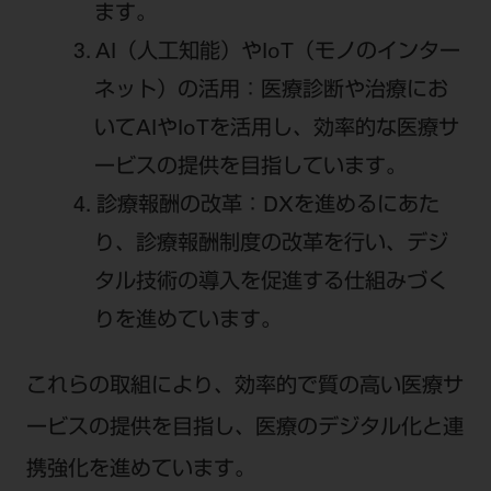
電 話 /
0800-222-8020
（無料）
ます。
FAX /
0800-222-6480
（無料）
AI（人工知能）やIoT（モノのインター
ネット）の活用：医療診断や治療にお
IP電話・ひかり電話は繋がらない場合がありま
いてAIやIoTを活用し、
効率的な医療サ
す。
ービスの提供を目指しています。
受付時間 月～金 9:00～17:00 （祝日・夏季休
診療報酬の改革：DXを進めるにあた
暇、年末年始を除く）
り、診療報酬制度の改革を行い、
デジ
歯科医療従事者専用窓口となります。
ディーラー様におかれましては、モリタ各担当営
タル技術の導入を促進する仕組みづく
業所へお問い合わせ願います。
りを進めています。
これらの取組により、効率的で質の高い医療サ
企業情報
ービスの提供を目指し、医療のデジタル化と連
携強化を進めています。
個人情報保護方針
特定商取引について