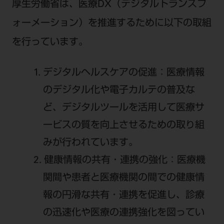
厚生労働省は、医療DX（デジタルトランスフ
公式SNS一覧
添付文書の電子化
BLOG
ログイン
ショールーム
pdとは
ォーメーション）を推進するために以下の取組
ビバリーくんLINEスタンプ
オンラインカタログ InternetDO
Q&A
全国のショールーム
院内ツアー
を行っています。
Dental Plaza Tokyo
モリタ友の会のご案内
修理・メンテナンス等
北海道
デンタルマガジン
モリタ友の会無料会員登録
Dental Plaza Tokyo
デジタルヘルスケアの促進：医療情報
宮城
MDSC
ビデオライブラリー
のデジタル化や電子カルテの普及な
東京
DMR（ディーエムアール）
MDSCについて
ど、
デジタルツールを活用して医療サ
愛知
特集
ービスの質を向上させるための取り組
Digital Seminar
大阪
みが行われています。
メールマガジンスマイル＋
見学予約
京都
メール
健康情報の共有・連携の強化：医療機
ビバリーくんの歯科イラスト素材集
関間や患者と医療機関の間での健康情
広島
モリタカレンダー
メールでのお問い合わせはこちら
報の円滑な共有・連携を促進し、
診療
福岡
の迅速化や医療の連携強化を図ってい