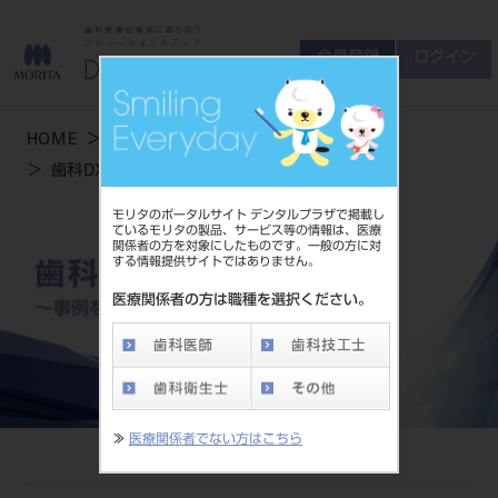
会員登録
ログイン
ゲスト
お問い合わせ
HOME
製品情報
商品について
歯科DXのあり方とは〜事例を交えてご紹介〜
会員登録
ログイン
セミナーについて
モリタのポータルサイト デンタルプラザで掲載し
友の会について
ているモリタの製品、サービス等の情報は、医療
関係者の方を対象にしたものです。一般の方に対
ご開業について
する情報提供サイトではありません。
MORITA With
医療関係者の方は職種を選択ください。
製品情報
製品情報トップ
サポート情報
≫
医療関係者でない方はこちら
製品カテゴリ
お客様相談センター
大型器械