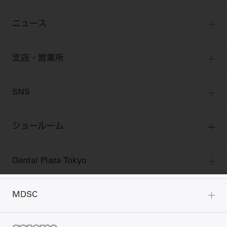
Q&A
中古医療機器
歯科開業への道
歯科助手
高齢者歯科
勤務医会員
ニュース
修理・メンテナンス等
添付文書の電子化
Start Up チェック
よくわかる高齢者歯科
Webセミナー
技工士会員
お問い合わせ
製品に関する重要なお知らせ
動画セミナー アーカイブ
始めよう訪問診療
デンタルショー
支店・営業所
衛生士会員
ニュース
物件エリア調査
高齢者歯科・訪問診療 製品情報
モリタ関連イベント
無料会員のご案内
支店営業所
SNS
DENTAL OFFICE セレクション
pd style
学会・研究会
会員登録
はじめての方へ
公式SNS一覧
ログイン
ショールーム
pdとは
ビバリーくんLINEスタンプ
全国のショールーム
院内ツアー
Dental Plaza Tokyo
北海道
デンタルマガジン
Dental Plaza Tokyo
宮城
MDSC
ビデオライブラリー
東京
DMR（ディーエムアール）
MDSCについて