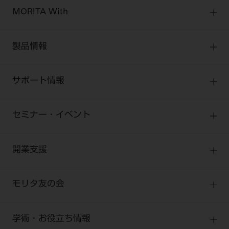
MORITA With
MORITA Withトップ
製品情報
製品情報トップ
サポート情報
製品カテゴリ
お客様相談センター
大型器械
セミナー・イベント
お客様の声への取り組み
小型器械
セミナー
商品感動体験
開業支援
診療用材料
全種別
BLOG
IT商品
One to One Club
歯科医師
モリタ友の会
製品サポート情報
オンラインカタログ InternetDO
開業マニュアル
歯科衛生士
有料会員のご案内
デジタル製品サポート
CADデータ
開業医インタビュー
学術・お役立ち情報
歯科技工士
一般会員