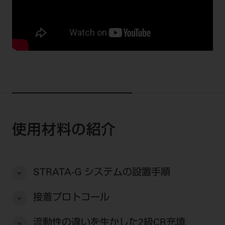
公式SNS一覧
添付文書の電子化
BLOG
ログイン
ショールーム
pdとは
ビバリーくんLINEスタンプ
オンラインカタログ InternetDO
Q&A
全国のショールーム
院内ツアー
Dental Plaza Tokyo
モリタ友の会のご案内
修理・メンテナンス等
北海道
デンタルマガジン
モリタ友の会無料会員登録
Dental Plaza Tokyo
宮城
MDSC
ビデオライブラリー
東京
DMR（ディーエムアール）
MDSCについて
愛知
特集
Digital Seminar
使用材料の紹介
大阪
メールマガジンスマイル＋
見学予約
京都
メール
ビバリーくんの歯科イラスト素材集
STRATA-G システムの設置手順
広島
モリタカレンダー
メールでのお問い合わせはこちら
接着プロトコール
福岡
流動性の違いを生かした2級CR充填