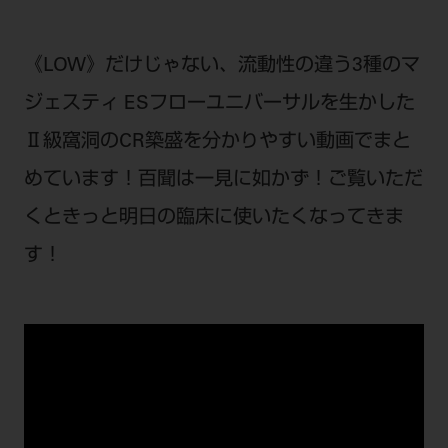
セミナー・イベント
チェア・ユニット
製品サポート情報
チェア・ユニット関連
全てのセミナー・イベント
製品から探す
《LOW》だけじゃない、流動性の違う3種のマ
開業支援
X線撮影装置・器具関連
全種別
カテゴリーから探す
ジェスティ ESフローユニバーサルを生かした
レーザー装置関連
One to One Club
歯科医師
その他設備機器
モリタ友の会
Ⅱ級窩洞のCR築盛を
分かりやすい動画でまと
メーカーから探す
開業マニュアル
歯科衛生士
小型器械
めています！百聞は一見に如かず！ご覧いただ
デジタル製品サポート
有料会員のご案内
開業医インタビュー
学術・お役立ち情報
歯科技工士
診療用材料
くときっと明日の臨床に使いたくなってきま
一般会員
メールでのお問い合わせ
歯科開業への道
歯科助手
高齢者歯科
す！
IT商品
商品に関するお問い合わせ
勤務医会員
ニュース
Start Up チェック
よくわかる高齢者歯科
院内ネットワーク関連
Webセミナー
モリタに対するご意見・お問い合わせ
技工士会員
DOOR/IOS/CADCAM関連
製品に関する重要なお知らせ
動画セミナー アーカイブ
始めよう訪問診療
デンタルショー
支店・営業所
ご開業に関するお問い合わせ
ディーラー向けシステム関連
衛生士会員
ニュース
物件エリア調査
高齢者歯科・訪問診療 製品情報
モリタ関連イベント
CADデータ
お客様の声への取り組み
無料会員のご案内
支店営業所
SNS
DENTAL OFFICE セレクション
pd style
学会・研究会
中古医療機器
商品感動体験
会員登録
はじめての方へ