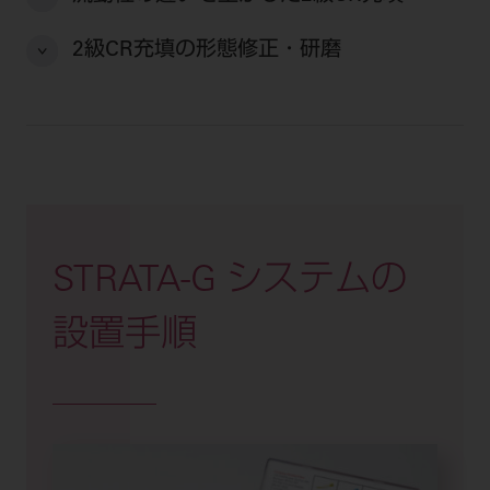
電 話 /
0800-222-8020
（無料）
FAX /
0800-222-6480
（無料）
2級CR充填の形態修正・研磨
IP電話・ひかり電話は繋がらない場合がありま
す。
受付時間 月～金 9:00～17:00 （祝日・夏季休
暇、年末年始を除く）
歯科医療従事者専用窓口となります。
STRATA-G システムの
ディーラー様におかれましては、モリタ各担当営
業所へお問い合わせ願います。
設置手順
企業情報
個人情報保護方針
特定商取引について