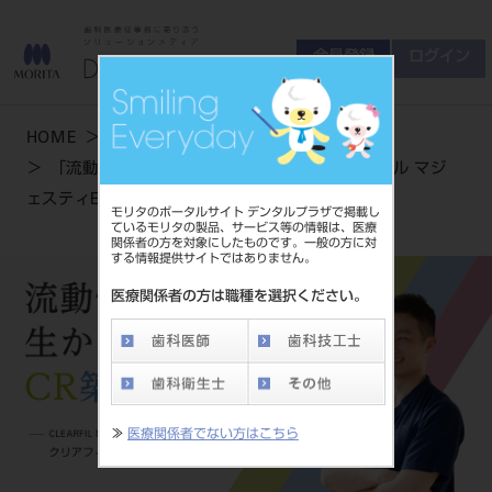
会員登録
ログイン
ゲスト
お問い合わせ
HOME
製品情報
商品について
「流動性の違いを生かしたCR築盛」クリアフィル マジ
会員登録
ログイン
セミナーについて
ェスティES フロー
モリタのポータルサイト デンタルプラザで掲載し
友の会について
ているモリタの製品、サービス等の情報は、医療
関係者の方を対象にしたものです。一般の方に対
ご開業について
する情報提供サイトではありません。
MORITA With
医療関係者の方は職種を選択ください。
製品情報
製品情報トップ
サポート情報
≫
医療関係者でない方はこちら
製品カテゴリ
お客様相談センター
大型器械