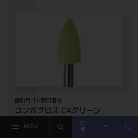
歯科用ゴム製研磨材
コンポグロス CA
グリーン
ポイント 6入（仕上げ）
MENU