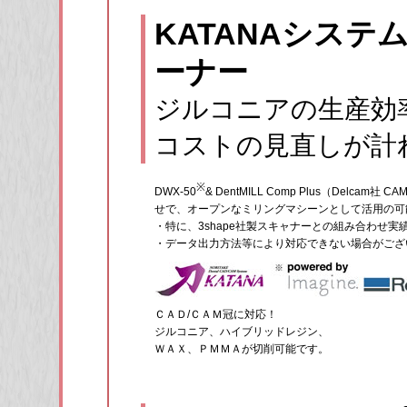
KATANAシステ
ーナー
ジルコニアの生産効
コストの見直しが計
※
DWX-50
& DentMILL Comp Plus（Delcam
せで、オープンなミリングマシーンとして活用の可
・特に、3shape社製スキャナーとの組み合わせ実
・データ出力方法等により対応できない場合がござ
ＣＡＤ/ＣＡＭ冠に対応！
ジルコニア、ハイブリッドレジン、
ＷＡＸ、ＰＭＭＡが切削可能です。