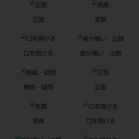
公式SNS一覧
添付文書の電子化
BLOG
ログイン
ショールーム
pdとは
ビバリーくんLINEスタンプ
オンラインカタログ InternetDO
Q&A
正面
笑顔
全国のショールーム
院内ツアー
Dental Plaza Tokyo
モリタ友の会のご案内
修理・メンテナンス等
北海道
デンタルマガジン
モリタ友の会無料会員登録
Dental Plaza Tokyo
宮城
MDSC
ビデオライブラリー
口を開ける
歯が痛い・泣顔
東京
DMR（ディーエムアール）
MDSCについて
愛知
特集
Digital Seminar
大阪
腕組・疑問
正面
メールマガジンスマイル＋
見学予約
京都
メール
ビバリーくんの歯科イラスト素材集
広島
モリタカレンダー
メールでのお問い合わせはこちら
笑顔
口を開ける
福岡