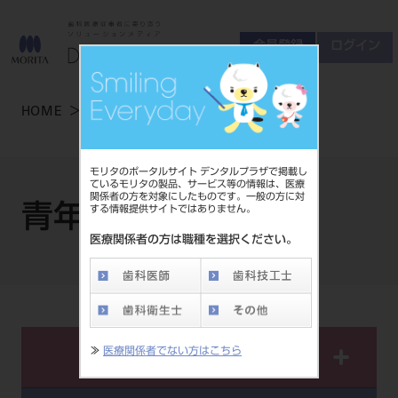
会員登録
ログイン
ゲスト
お問い合わせ
HOME
ビバリーくんの素材集
青年
商品について
会員登録
ログイン
セミナーについて
モリタのポータルサイト デンタルプラザで掲載し
友の会について
ているモリタの製品、サービス等の情報は、医療
関係者の方を対象にしたものです。一般の方に対
ご開業について
青年
する情報提供サイトではありません。
MORITA With
医療関係者の方は職種を選択ください。
製品情報
製品情報トップ
サポート情報
≫
医療関係者でない方はこちら
イラスト素材
製品カテゴリ
お客様相談センター
大型器械