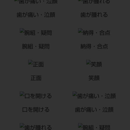
電 話 /
0800-222-8020
（無料）
FAX /
0800-222-6480
（無料）
歯が痛い・泣顔
歯が腫れる
IP電話・ひかり電話は繋がらない場合がありま
す。
腕組・疑問
納得・合点
受付時間 月～金 9:00～17:00 （祝日・夏季休
暇、年末年始を除く）
歯科医療従事者専用窓口となります。
ディーラー様におかれましては、モリタ各担当営
正面
笑顔
業所へお問い合わせ願います。
口を開ける
歯が痛い・泣顔
企業情報
個人情報保護方針
特定商取引について