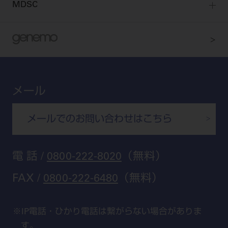
MDSC
ビデオライブラリー
東京
DMR（ディーエムアール）
MDSCについて
愛知
特集
Digital Seminar
大阪
メールマガジンスマイル＋
見学予約
京都
ビバリーくんの歯科イラスト素材集
メール
広島
モリタカレンダー
メールでのお問い合わせはこちら
福岡
電 話 /
0800-222-8020
（無料）
FAX /
0800-222-6480
（無料）
IP電話・ひかり電話は繋がらない場合がありま
す。