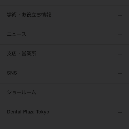
オンラインカタログ InternetDO
開業マニュアル
歯科衛生士
有料会員のご案内
デジタル製品サポート
CADデータ
開業医インタビュー
学術・お役立ち情報
歯科技工士
一般会員
Q&A
中古医療機器
歯科開業への道
歯科助手
高齢者歯科
勤務医会員
ニュース
修理・メンテナンス等
添付文書の電子化
Start Up チェック
よくわかる高齢者歯科
Webセミナー
技工士会員
お問い合わせ
製品に関する重要なお知らせ
動画セミナー アーカイブ
始めよう訪問診療
デンタルショー
支店・営業所
衛生士会員
ニュース
物件エリア調査
高齢者歯科・訪問診療 製品情報
モリタ関連イベント
無料会員のご案内
支店営業所
SNS
DENTAL OFFICE セレクション
pd style
学会・研究会
会員登録
はじめての方へ
公式SNS一覧
ログイン
ショールーム
pdとは
ビバリーくんLINEスタンプ
全国のショールーム
院内ツアー
Dental Plaza Tokyo
北海道
デンタルマガジン
Dental Plaza Tokyo
宮城