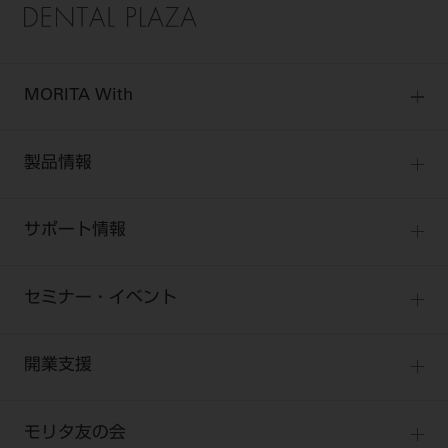
MORITA With
MORITA Withトップ
製品情報
製品情報トップ
サポート情報
製品カテゴリ
お客様相談センター
大型器械
セミナー・イベント
お客様の声への取り組み
小型器械
セミナー
商品感動体験
開業支援
診療用材料
全種別
BLOG
IT商品
One to One Club
歯科医師
モリタ友の会
製品サポート情報