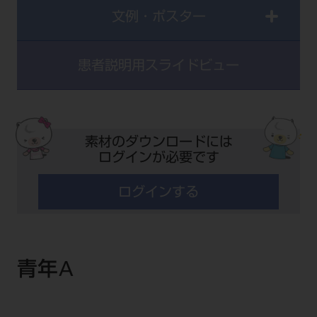
セミナー・イベント
チェア・ユニット
文例・ポスター
製品サポート情報
チェア・ユニット関連
全てのセミナー・イベント
製品から探す
開業支援
X線撮影装置・器具関連
全種別
患者説明用
スライドビュー
カテゴリーから探す
レーザー装置関連
One to One Club
歯科医師
その他設備機器
モリタ友の会
メーカーから探す
開業マニュアル
歯科衛生士
小型器械
デジタル製品サポート
有料会員のご案内
素材のダウンロードには
開業医インタビュー
学術・お役立ち情報
歯科技工士
診療用材料
一般会員
ログインが必要です
メールでのお問い合わせ
歯科開業への道
歯科助手
高齢者歯科
IT商品
商品に関するお問い合わせ
勤務医会員
ニュース
ログインする
Start Up チェック
よくわかる高齢者歯科
院内ネットワーク関連
Webセミナー
モリタに対するご意見・お問い合わせ
技工士会員
DOOR/IOS/CADCAM関連
製品に関する重要なお知らせ
動画セミナー アーカイブ
始めよう訪問診療
デンタルショー
支店・営業所
ご開業に関するお問い合わせ
ディーラー向けシステム関連
衛生士会員
ニュース
物件エリア調査
高齢者歯科・訪問診療 製品情報
モリタ関連イベント
青年A
CADデータ
お客様の声への取り組み
無料会員のご案内
支店営業所
SNS
DENTAL OFFICE セレクション
pd style
学会・研究会
中古医療機器
商品感動体験
会員登録
はじめての方へ