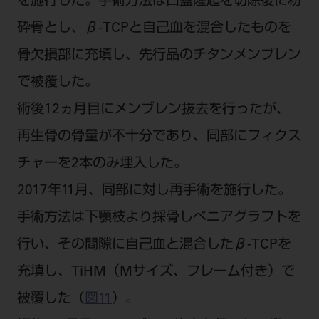
を施行した。手術方法は口蓋隆起を切除後に粉
砕骨とし、β-TCPと自己血を混合したものを
骨欠損部に充填し、先行品のチタンメンブレン
で被覆した。
術後12ヵ月目にメンブレン抜去を行ったが、
再生骨の骨量が不十分であり、同部にフィクス
チャーを2本のみ埋入した。
2017年11月、同部に対し再手術を施行した。
手術方法は下顎枝より採骨しべニアグラフトを
行い、その間隙に自己血と混合したβ-TCPを
充填し、TiHM（Mサイズ、フレーム付き）で
被覆した（
図11
）。