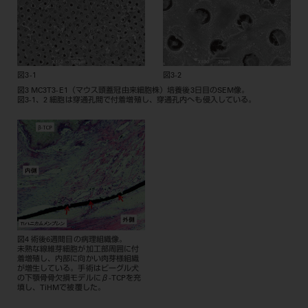
図3-1
図3-2
図3 MC3T3-E1（マウス頭蓋冠由来細胞株）培養後3日目のSEM像。
図3-1、2 細胞は穿通孔間で付着増殖し、穿通孔内へも侵入している。
図4 術後6週間目の病理組織像。
未熟な線維芽細胞が加工部周囲に付
着増殖し、内部に向かい肉芽様組織
が増生している。手術はビーグル犬
の下顎骨骨欠損モデルにβ-TCPを充
填し、TiHMで被覆した。