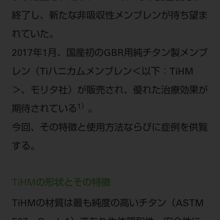
電 話 /
0800-222-8020
（無料）
終了し、新たな非吸収性メンブレンが待ち望ま
FAX /
0800-222-6480
（無料）
れていた。
2017年1月、国産初のGBR用純チタン製メンブ
IP電話・ひかり電話は繋がらない場合がありま
す。
レン（Tiハニカムメンブレン＜以下：TiHM
受付時間 月～金 9:00～17:00 （祝日・夏季休
＞、モリタ社）が販売され、優れた治療効果が
暇、年末年始を除く）
1）
期待されている
。
歯科医療従事者専用窓口となります。
ディーラー様におかれましては、モリタ各担当営
今回、その特徴と使用方法ならびに症例を供覧
業所へお問い合わせ願います。
する。
TiHMの形状とその特徴
企業情報
TiHMの材質は最も純度の高いチタン（ASTM
個人情報保護方針
特定商取引について