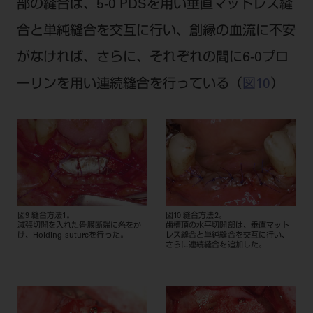
部の縫合は、5‐0 PDSを用い垂直マットレス縫
合と単純縫合を交互に行い、創縁の血流に不安
がなければ、さらに、それぞれの間に6‐0プロ
ーリンを用い連続縫合を行っている（
図10
）
図9 縫合方法1。
図10 縫合方法2。
減張切開を入れた骨膜断端に糸をか
歯槽頂の水平切開部は、垂直マット
け、Holding sutureを行った。
レス縫合と単純縫合を交互に行い、
さらに連続縫合を追加した。