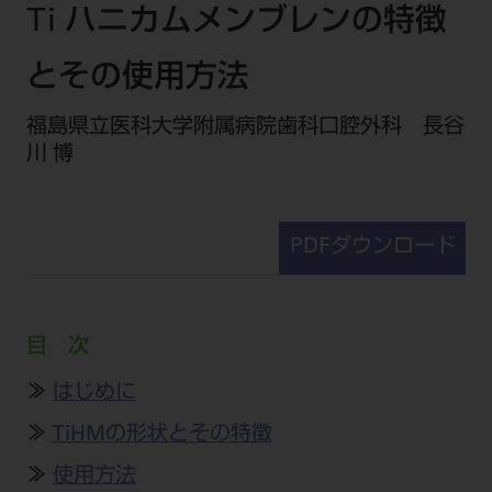
セミナー・イベント
Ti ハニカムメンブレンの特徴
チェア・ユニット
製品サポート情報
チェア・ユニット関連
全てのセミナー・イベント
製品から探す
とその使用方法
開業支援
X線撮影装置・器具関連
全種別
カテゴリーから探す
レーザー装置関連
福島県立医科大学附属病院歯科口腔外科 長谷
One to One Club
歯科医師
その他設備機器
モリタ友の会
川 博
メーカーから探す
開業マニュアル
歯科衛生士
小型器械
デジタル製品サポート
有料会員のご案内
開業医インタビュー
学術・お役立ち情報
歯科技工士
診療用材料
一般会員
PDFダウンロード
メールでのお問い合わせ
歯科開業への道
歯科助手
高齢者歯科
IT商品
商品に関するお問い合わせ
勤務医会員
ニュース
Start Up チェック
よくわかる高齢者歯科
院内ネットワーク関連
Webセミナー
モリタに対するご意見・お問い合わせ
技工士会員
目 次
DOOR/IOS/CADCAM関連
製品に関する重要なお知らせ
動画セミナー アーカイブ
始めよう訪問診療
デンタルショー
支店・営業所
ご開業に関するお問い合わせ
ディーラー向けシステム関連
衛生士会員
≫
はじめに
ニュース
物件エリア調査
高齢者歯科・訪問診療 製品情報
モリタ関連イベント
CADデータ
お客様の声への取り組み
無料会員のご案内
支店営業所
≫
TiHMの形状とその特徴
SNS
DENTAL OFFICE セレクション
pd style
学会・研究会
中古医療機器
商品感動体験
会員登録
≫
使用方法
はじめての方へ