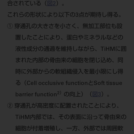
合されている（
図2
）。
これらの形状により以下の3点が期待し得る。
① 穿通孔の大きさを小さく、無加工部位も設
置したことにより、蛋白やミネラルなどの
液性成分の通過を維持しながら、TiHMに囲
まれた内部の骨由来の細胞を閉じ込め、同
時に外部からの軟組織侵入を最小限にし得
る（Cell occlusive functionとSoft tissue
2）
barrier function
の向上）（
図3
）。
② 穿通孔が高密度に配置されたことにより、
TiHM内部では、その表面に沿って骨由来の
細胞が付着増殖し、一方、外部では周囲軟