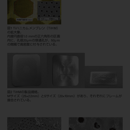
図1 Tiハニカムメンブレン（TiHM）
の拡大像。
内接円直径1.0 mmの正六角形の区画
内に、孔径20μmの穿通孔が、50μm
の間隔で高密度に付与されている。
図2 TiHMの製品規格。
Mサイズ（25×22mm）とSサイズ（20×10mm）があり、それぞれにフレームが
接合されている。