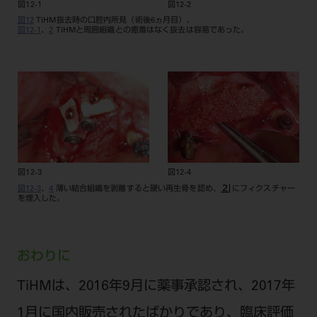
図12-1
図12-2
図12
TiHM抜去時の口腔内所見（術後6ヵ月目）。
図12-1
、
2
TiHMと周囲組織との癒着はなく抜去は容易であった。
図12-3
図12-4
図12-3
、
4
薄い結合組織を剥離すると硬い再生骨を認め、
にフィクスチャー
を埋入した。
おわりに
TiHMは、2016年9月に薬事承認され、2017年
1月に国内販売されたばかりであり、臨床評価