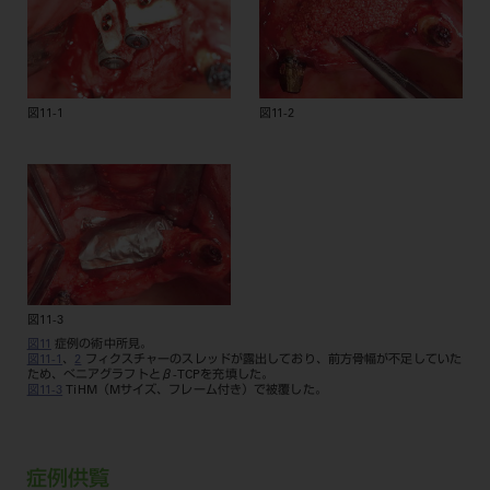
図11-1
図11-2
図11-3
図11
症例の術中所見。
図11-1
、
2
フィクスチャーのスレッドが露出しており、前方骨幅が不足していた
ため、べニアグラフトとβ-TCPを充填した。
図11-3
TiHM（Mサイズ、フレーム付き）で被覆した。
症例供覧