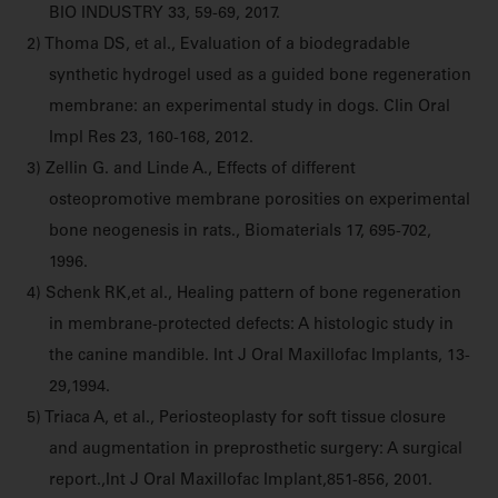
BIO INDUSTRY 33, 59-69, 2017.
2) Thoma DS, et al., Evaluation of a biodegradable
synthetic hydrogel used as a guided bone regeneration
membrane: an experimental study in dogs. Clin Oral
Impl Res 23, 160-168, 2012.
3) Zellin G. and Linde A., Effects of different
osteopromotive membrane porosities on experimental
bone neogenesis in rats., Biomaterials 17, 695-702,
1996.
4) Schenk RK,et al., Healing pattern of bone regeneration
in membrane-protected defects: A histologic study in
the canine mandible. Int J Oral Maxillofac Implants, 13-
29,1994.
5) Triaca A, et al., Periosteoplasty for soft tissue closure
and augmentation in preprosthetic surgery: A surgical
report.,Int J Oral Maxillofac Implant,851-856, 2001.