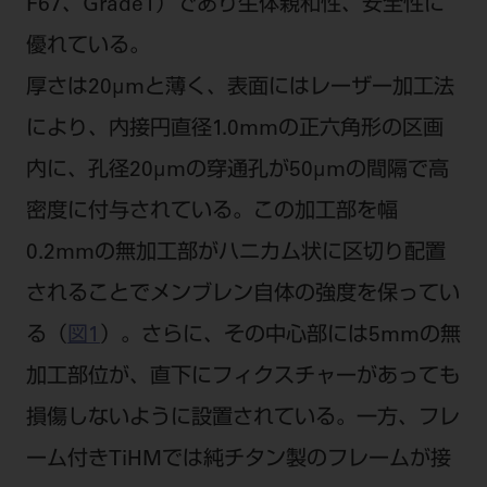
F67、Grade1）であり生体親和性、安全性に
ご利用規約
SNSアカウント利用規約
優れている。
推奨環境
サイトマップ
厚さは20μmと薄く、表面にはレーザー加工法
により、内接円直径1.0mmの正六角形の区画
内に、孔径20μmの穿通孔が50μmの間隔で高
密度に付与されている。この加工部を幅
0.2mmの無加工部がハニカム状に区切り配置
されることでメンブレン自体の強度を保ってい
る（
図1
）。さらに、その中心部には5mmの無
加工部位が、直下にフィクスチャーがあっても
損傷しないように設置されている。一方、フレ
ーム付きTiHMでは純チタン製のフレームが接