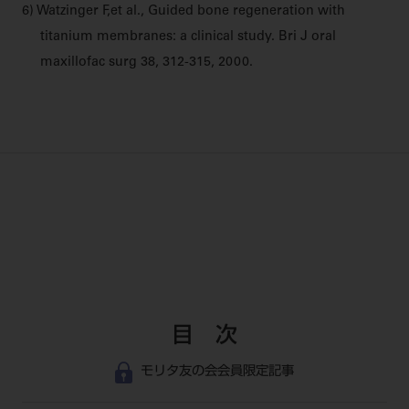
6) Watzinger F,et al., Guided bone regeneration with
titanium membranes: a clinical study. Bri J oral
maxillofac surg 38, 312-315, 2000.
目 次
モリタ友の会会員限定記事