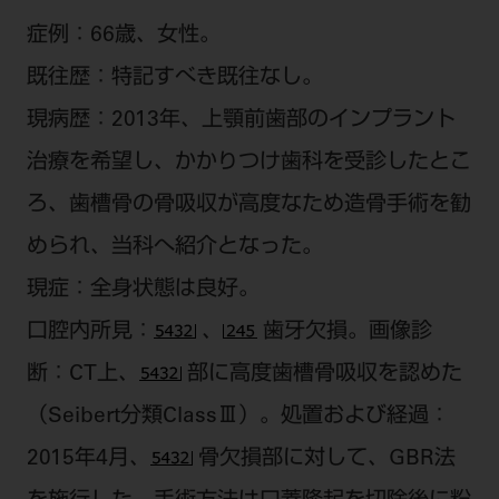
症例：66歳、女性。
既往歴：特記すべき既往なし。
現病歴：2013年、上顎前歯部のインプラント
治療を希望し、かかりつけ歯科を受診したとこ
ろ、歯槽骨の骨吸収が高度なため造骨手術を勧
められ、当科へ紹介となった。
現症：全身状態は良好。
口腔内所見：
、
歯牙欠損。画像診
断：CT上、
部に高度歯槽骨吸収を認めた
（Seibert分類ClassⅢ）。処置および経過：
2015年4月、
骨欠損部に対して、GBR法