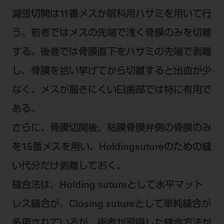
減張切開は11番メスか眼科用ハサミを用いて行
う。前者ではメスの先端で浅く骨膜のみを切離
する。後者では骨膜直下をハサミの先端で剥離
し、骨膜を拾い挙げてから切離すると出血が少
なく、メスが届きにくい臼歯部では特に有用で
ある。
さらに、骨膜切開後、粘膜骨膜弁側の骨膜のみ
を15番メスを用い、Holdingsutureのための縫
い代分だけ剥離しておく。
縫合法は、Holding sutureとして水平マット
レス縫合が、Closing sutureとして単純縫合が
多用されているが、術者が習得した縫合方法が