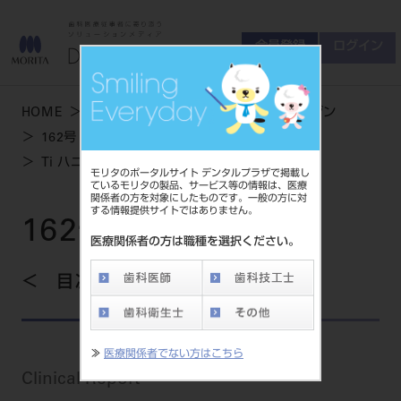
会員登録
ログイン
ゲスト
お問い合わせ
HOME
学術・お役立ち情報
デンタルマガジン
商品について
162号 AUTUMN
会員登録
ログイン
セミナーについて
Ti ハニカムメンブレンの特徴とその使用方法
モリタのポータルサイト デンタルプラザで掲載し
友の会について
ているモリタの製品、サービス等の情報は、医療
関係者の方を対象にしたものです。一般の方に対
ご開業について
する情報提供サイトではありません。
MORITA With
162号 AUTUMN
医療関係者の方は職種を選択ください。
目次を見る
製品情報
製品情報トップ
サポート情報
≫
医療関係者でない方はこちら
製品カテゴリ
Clinical Report
お客様相談センター
大型器械