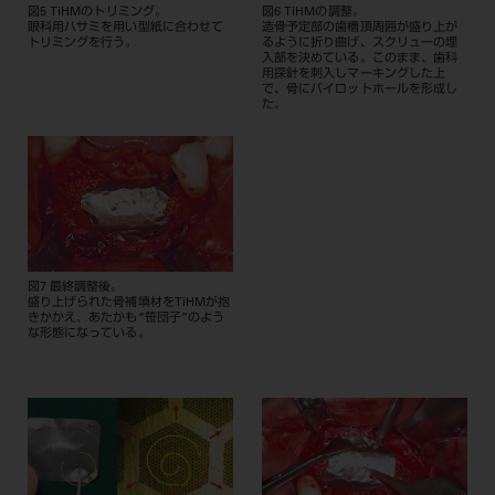
図5 TiHMのトリミング。
図6 TiHMの調整。
眼科用ハサミを用い型紙に合わせて
造骨予定部の歯槽頂周囲が盛り上が
トリミングを行う。
るように折り曲げ、スクリューの埋
入部を決めている。このまま、歯科
用探針を刺入しマーキングした上
で、骨にパイロットホールを形成し
た。
図7 最終調整後。
盛り上げられた骨補填材をTiHMが抱
きかかえ、あたかも“笹団子”のよう
な形態になっている。