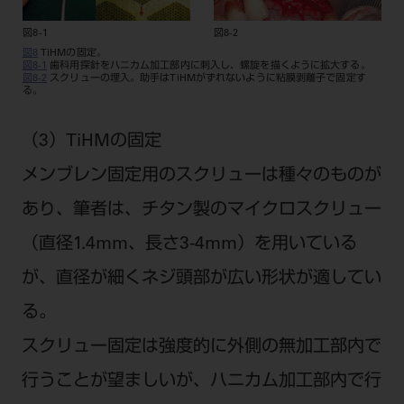
図8-1
図8-2
図8
TiHMの固定。
図8-1
歯科用探針をハニカム加工部内に刺入し、螺旋を描くように拡大する。
図8-2
スクリューの埋入。助手はTiHMがずれないように粘膜剥離子で固定す
る。
（3）TiHMの固定
メンブレン固定用のスクリューは種々のものが
あり、筆者は、チタン製のマイクロスクリュー
（直径1.4mm、長さ3-4mm）を用いている
が、直径が細くネジ頭部が広い形状が適してい
る。
スクリュー固定は強度的に外側の無加工部内で
行うことが望ましいが、ハニカム加工部内で行