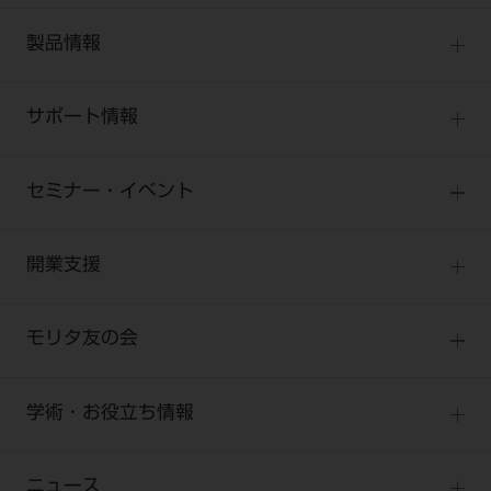
MORITA Withトップ
製品情報
製品情報トップ
サポート情報
製品カテゴリ
お客様相談センター
大型器械
セミナー・イベント
お客様の声への取り組み
小型器械
セミナー
商品感動体験
開業支援
診療用材料
全種別
BLOG
IT商品
One to One Club
歯科医師
モリタ友の会
製品サポート情報
オンラインカタログ InternetDO
開業マニュアル
歯科衛生士
有料会員のご案内
デジタル製品サポート
CADデータ
開業医インタビュー
学術・お役立ち情報
歯科技工士
一般会員
Q&A
中古医療機器
歯科開業への道
歯科助手
高齢者歯科
勤務医会員
ニュース
修理・メンテナンス等