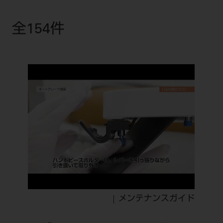
公式SNS一覧
添付文書の電子化
BLOG
ログイン
ショールーム
pdとは
ビバリーくんLINEスタンプ
全154件
オンラインカタログ InternetDO
Q&A
全国のショールーム
院内ツアー
Dental Plaza Tokyo
モリタ友の会のご案内
修理・メンテナンス等
北海道
デンタルマガジン
モリタ友の会無料会員登録
Dental Plaza Tokyo
宮城
MDSC
ビデオライブラリー
東京
DMR（ディーエムアール）
MDSCについて
愛知
特集
Digital Seminar
大阪
メールマガジンスマイル＋
見学予約
京都
メール
ビバリーくんの歯科イラスト素材集
広島
モリタカレンダー
メールでのお問い合わせはこちら
福岡
メンテナンスガイド