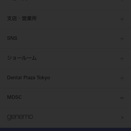
添付文書の電子化
Start Up チェック
よくわかる高齢者歯科
Webセミナー
技工士会員
お問い合わせ
製品に関する重要なお知らせ
動画セミナー アーカイブ
始めよう訪問診療
デンタルショー
支店・営業所
衛生士会員
ニュース
物件エリア調査
高齢者歯科・訪問診療 製品情報
モリタ関連イベント
無料会員のご案内
支店営業所
SNS
DENTAL OFFICE セレクション
pd style
学会・研究会
会員登録
はじめての方へ
公式SNS一覧
ログイン
ショールーム
pdとは
ビバリーくんLINEスタンプ
全国のショールーム
院内ツアー
Dental Plaza Tokyo
北海道
デンタルマガジン
Dental Plaza Tokyo
宮城
MDSC
ビデオライブラリー
東京
DMR（ディーエムアール）
MDSCについて
愛知
特集
Digital Seminar