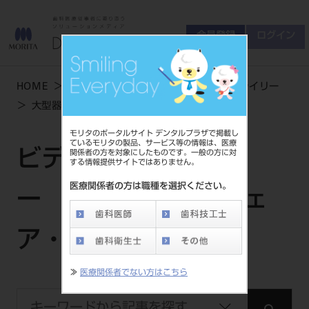
会員登録
ログイン
ゲスト
お問い合わせ
HOME
学術・お役立ち情報
ビデオライブライリー
商品について
大型器械 - チェア・ユニット 一覧
会員登録
ログイン
セミナーについて
モリタのポータルサイト デンタルプラザで掲載し
友の会について
ているモリタの製品、サービス等の情報は、医療
ビデオライブライリ
関係者の方を対象にしたものです。一般の方に対
ご開業について
する情報提供サイトではありません。
MORITA With
医療関係者の方は職種を選択ください。
ー | 大型器械 - チェ
製品情報
ア・ユニット 一覧
製品情報トップ
サポート情報
≫
医療関係者でない方はこちら
製品カテゴリ
お客様相談センター
大型器械