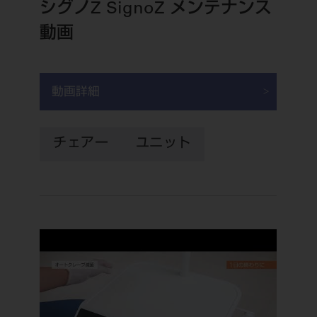
電 話 /
0800-222-8020
（無料）
シグノZ SignoZ メンテナンス
FAX /
0800-222-6480
（無料）
動画
IP電話・ひかり電話は繋がらない場合がありま
動画詳細
す。
受付時間 月～金 9:00～17:00 （祝日・夏季休
暇、年末年始を除く）
チェアー
ユニット
歯科医療従事者専用窓口となります。
ディーラー様におかれましては、モリタ各担当営
業所へお問い合わせ願います。
企業情報
個人情報保護方針
特定商取引について