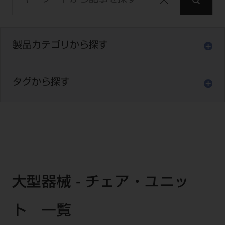
セミナー・イベント
チェア・ユニット
製品サポート情報
チェア・ユニット関連
全てのセミナー・イベント
製品から探す
開業支援
X線撮影装置・器具関連
製品カテゴリから探す
全種別
カテゴリーから探す
レーザー装置関連
One to One Club
歯科医師
その他設備機器
モリタ友の会
メーカーから探す
開業マニュアル
タグから探す
歯科衛生士
小型器械
デジタル製品サポート
有料会員のご案内
開業医インタビュー
学術・お役立ち情報
歯科技工士
診療用材料
一般会員
メールでのお問い合わせ
歯科開業への道
歯科助手
高齢者歯科
IT商品
商品に関するお問い合わせ
勤務医会員
ニュース
Start Up チェック
よくわかる高齢者歯科
院内ネットワーク関連
Webセミナー
モリタに対するご意見・お問い合わせ
技工士会員
DOOR/IOS/CADCAM関連
製品に関する重要なお知らせ
動画セミナー アーカイブ
始めよう訪問診療
デンタルショー
支店・営業所
ご開業に関するお問い合わせ
ディーラー向けシステム関連
衛生士会員
大型器械 - チェア・ユニッ
ニュース
物件エリア調査
高齢者歯科・訪問診療 製品情報
モリタ関連イベント
CADデータ
お客様の声への取り組み
無料会員のご案内
支店営業所
SNS
DENTAL OFFICE セレクション
pd style
ト 一覧
学会・研究会
中古医療機器
商品感動体験
会員登録
はじめての方へ