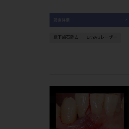
動画詳細
縁下歯石除去
Er:YAGレーザー