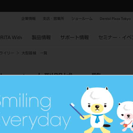
企業情報
支店・営業所
ショールーム
Dental Plaza Tokyo
RITA With
製品情報
サポート情報
セミナー・イベ
ライリー
大型器械 一覧
リー | 大型器械 一覧
タグから探す