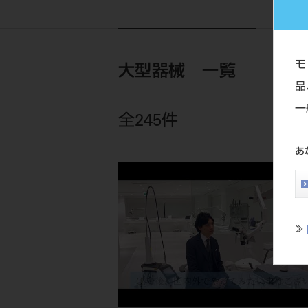
モ
大型器械 一覧
品
一
全245件
あ
≫