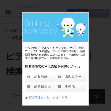
会員登録
ログイン
ゲスト
お問い合わせ
HOME
学術・お役立ち情報
ビデオライブライリー
商品について
検索結果
会員登録
ログイン
セミナーについて
モリタのポータルサイト デンタルプラザで掲載し
友の会について
ているモリタの製品、サービス等の情報は、医療
ビデオライブラリー｜
関係者の方を対象にしたものです。一般の方に対
ご開業について
する情報提供サイトではありません。
MORITA With
医療関係者の方は職種を選択ください。
検索結果
製品情報
製品情報トップ
サポート情報
≫
医療関係者でない方はこちら
製品カテゴリ
お客様相談センター
大型器械