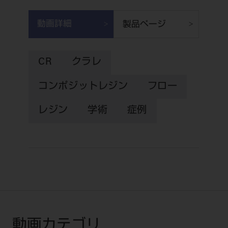
電 話 /
0800-222-8020
（無料）
FAX /
0800-222-6480
（無料）
動画詳細
製品ページ
IP電話・ひかり電話は繋がらない場合がありま
CR
クラレ
す。
受付時間 月～金 9:00～17:00 （祝日・夏季休
コンポジットレジン
フロー
暇、年末年始を除く）
レジン
学術
症例
歯科医療従事者専用窓口となります。
ディーラー様におかれましては、モリタ各担当営
業所へお問い合わせ願います。
企業情報
動画カテゴリ
個人情報保護方針
特定商取引について