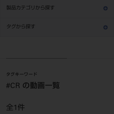
セミナー・イベント
チェア・ユニット
製品サポート情報
製品カテゴリから探す
チェア・ユニット関連
全てのセミナー・イベント
製品から探す
開業支援
X線撮影装置・器具関連
全種別
カテゴリーから探す
タグから探す
レーザー装置関連
One to One Club
歯科医師
その他設備機器
モリタ友の会
メーカーから探す
開業マニュアル
歯科衛生士
小型器械
デジタル製品サポート
有料会員のご案内
開業医インタビュー
学術・お役立ち情報
歯科技工士
診療用材料
一般会員
メールでのお問い合わせ
歯科開業への道
歯科助手
高齢者歯科
IT商品
商品に関するお問い合わせ
勤務医会員
ニュース
Start Up チェック
よくわかる高齢者歯科
院内ネットワーク関連
Webセミナー
タグキーワード
モリタに対するご意見・お問い合わせ
技工士会員
DOOR/IOS/CADCAM関連
製品に関する重要なお知らせ
動画セミナー アーカイブ
始めよう訪問診療
#CR の動画一覧
デンタルショー
支店・営業所
ご開業に関するお問い合わせ
ディーラー向けシステム関連
衛生士会員
ニュース
物件エリア調査
高齢者歯科・訪問診療 製品情報
モリタ関連イベント
CADデータ
お客様の声への取り組み
無料会員のご案内
支店営業所
SNS
DENTAL OFFICE セレクション
pd style
学会・研究会
全1件
中古医療機器
商品感動体験
会員登録
はじめての方へ