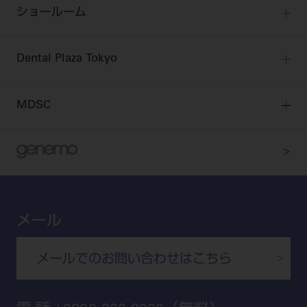
公式SNS一覧
ログイン
ショールーム
pdとは
ビバリーくんLINEスタンプ
全国のショールーム
院内ツアー
Dental Plaza Tokyo
北海道
デンタルマガジン
Dental Plaza Tokyo
宮城
MDSC
ビデオライブラリー
東京
DMR（ディーエムアール）
MDSCについて
愛知
特集
Digital Seminar
大阪
メールマガジンスマイル＋
見学予約
京都
ビバリーくんの歯科イラスト素材集
メール
広島
モリタカレンダー
メールでのお問い合わせはこちら
福岡