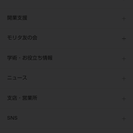
お客様の声への取り組み
小型器械
セミナー
商品感動体験
開業支援
診療用材料
全種別
BLOG
IT商品
One to One Club
歯科医師
モリタ友の会
製品サポート情報
オンラインカタログ InternetDO
開業マニュアル
歯科衛生士
有料会員のご案内
デジタル製品サポート
CADデータ
開業医インタビュー
学術・お役立ち情報
歯科技工士
一般会員
Q&A
中古医療機器
歯科開業への道
歯科助手
高齢者歯科
勤務医会員
ニュース
修理・メンテナンス等
添付文書の電子化
Start Up チェック
よくわかる高齢者歯科
Webセミナー
技工士会員
お問い合わせ
製品に関する重要なお知らせ
動画セミナー アーカイブ
始めよう訪問診療
デンタルショー
支店・営業所
衛生士会員
ニュース
物件エリア調査
高齢者歯科・訪問診療 製品情報
モリタ関連イベント
無料会員のご案内
支店営業所
SNS
DENTAL OFFICE セレクション
pd style
学会・研究会
会員登録
はじめての方へ