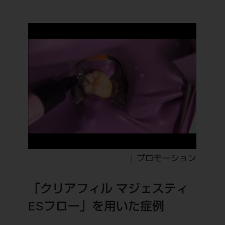
公式SNS一覧
添付文書の電子化
BLOG
ログイン
ショールーム
pdとは
ビバリーくんLINEスタンプ
オンラインカタログ InternetDO
Q&A
全国のショールーム
院内ツアー
Dental Plaza Tokyo
モリタ友の会のご案内
修理・メンテナンス等
北海道
デンタルマガジン
モリタ友の会無料会員登録
Dental Plaza Tokyo
宮城
MDSC
ビデオライブラリー
東京
DMR（ディーエムアール）
MDSCについて
愛知
特集
Digital Seminar
大阪
メールマガジンスマイル＋
見学予約
京都
プロモーション
メール
ビバリーくんの歯科イラスト素材集
広島
モリタカレンダー
「クリアフィル マジェスティ
メールでのお問い合わせはこちら
福岡
ESフロー」を用いた症例