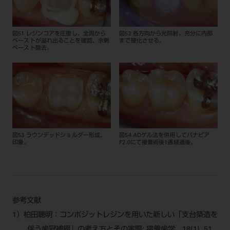
図51 レジンコアを圧接し、全周から
図52 各方向から光照射。充分に内部
ペーストが溢れ出ることを確認、余剰
まで硬化させる。
ペースト除去。
図53 ラウンデッドショルダー形成、
図54 ADゲル法を併用してパナビア
印象。
F2.0にて接着術後1週経過後。
参考文献
1）柏田聰明：コンポジットレジンを用いた新しい「支台築造を