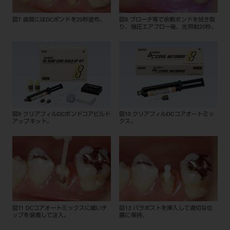
図7 歯質にはDCボンドを20秒塗布。
図8 ブローチ等で余剰ボンドを拭き取
り、強圧エアブロー後、光照射20秒。
図9 クリアフィルDCボンドコアビルド
図10 クリアフィルDCコアオートミッ
アップキット。
クス。
図11 DCコアオートミックスに細いチ
図12 パラポストを挿入して適切な位
ップを装着して注入。
置に保持。