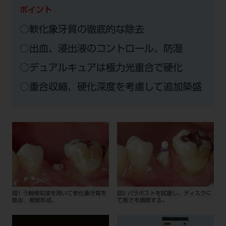
ポイント
○軟化象牙質の徹底的な除去
○出血、浸出液のコントロール、防湿
○デュアルキュアは極力光重合で硬化
○重合収縮、硬化深度を考慮して追加築盛
図1 う蝕検知液を用いて軟化象牙質を
図2 パラポストを試適し、ディスクに
除去、根管形成。
て長さを調節する。