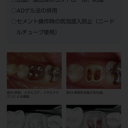
○出血、浸出液のコントロール、防湿
○ADゲル法の併用
○セメント操作時の気泡混入防止（ニード
ルチューブ使用）
図25 術前。メタルコア、メタルクラ
図26 根管形成後の支台歯。
ウンによる補綴。