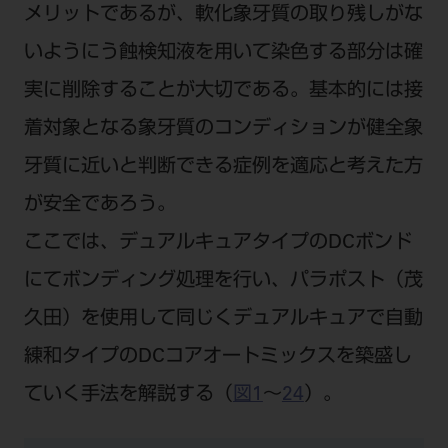
メリットであるが、軟化象牙質の取り残しがな
いようにう蝕検知液を用いて染色する部分は確
実に削除することが大切である。基本的には接
着対象となる象牙質のコンディションが健全象
牙質に近いと判断できる症例を適応と考えた方
が安全であろう。
ここでは、デュアルキュアタイプのDCボンド
にてボンディング処理を行い、パラポスト（茂
久田）を使用して同じくデュアルキュアで自動
練和タイプのDCコアオートミックスを築盛し
ていく手法を解説する（
図1
～
24
）。