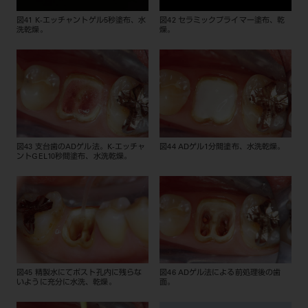
図41 K-エッチャントゲル5秒塗布、水
図42 セラミックプライマー塗布、乾
洗乾燥。
燥。
図43 支台歯のADゲル法。K-エッチャ
図44 ADゲル1分間塗布、水洗乾燥。
ントGEL10秒間塗布、水洗乾燥。
図45 精製水にてポスト孔内に残らな
図46 ADゲル法による前処理後の歯
いように充分に水洗、乾燥。
面。