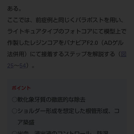
ある。
ここでは、前症例と同じくパラポストを用い、
ライトキュアタイプのフォトコアにて模型上で
作製したレジンコアをパナビアF2.0（ADゲル
法併用）にて接着するステップを解説する（
図
25
～
54
）。
ポイント
○軟化象牙質の徹底的な除去
○ショルダー形成を想定した根管形成、コ
ア築盛