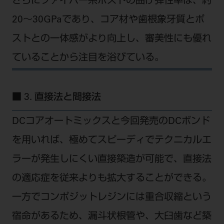
さらにファイバー系ポストの曲げ弾性率は、約
20～30GPaであり、コア材や歯根象牙質とポ
ストとの一体感がより向上し、審美性にも優れ
ていることから注目を浴びている。
■ 3. 直接法と間接法
DCコアオートミックスと今回発売のDCボンド
を用いれば、極めてスピーディでテクニカルエ
ラーが発生しにくい直接築造が可能で、直接法
の適応症を従来よりも拡大することができる。
一方でコンポジットレジンには重合収縮という
宿命があるため、漏斗状根管や、大臼歯など築