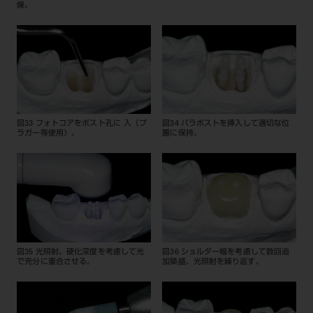
燥。
図33 フォトコアをポスト孔に入（プ
図34 パラポストを挿入して適切な位
ラガー等使用）。
置に保持。
図35 光照射。硬化深度を考慮して光
図36 ショルダー幅を考慮して数回追
で充分に重合させる。
加築盛、光照射を繰り返す。