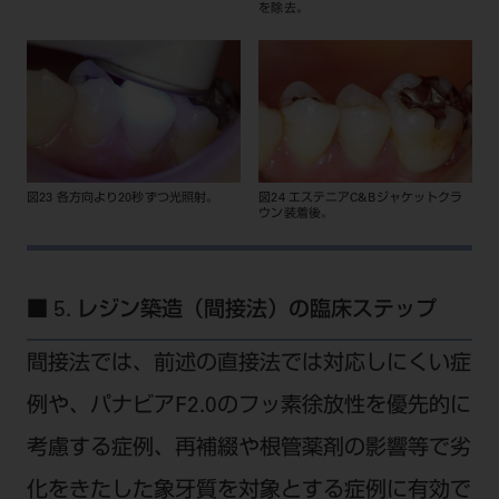
を除去。
図23 各方向より20秒ずつ光照射。
図24 エステニアC&Bジャケットクラ
ウン装着後。
■ 5. レジン築造（間接法）の臨床ステップ
間接法では、前述の直接法では対応しにくい症
例や、パナビアF2.0のフッ素徐放性を優先的に
考慮する症例、再補綴や根管薬剤の影響等で劣
化をきたした象牙質を対象とする症例に有効で