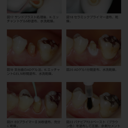
図17 サンドブラスト処理後、K-エッ
図18 セラミックプライマー塗布、乾
チャントゲル5秒塗布、水洗乾燥。
燥。
図19 支台歯のADゲル法。K-エッチャ
図20 ADゲル1分間塗布、水洗乾燥。
ントGEL10秒間塗布、水洗乾燥。
図21 EDプライマーⅡ30秒塗布、充分
図22 パナビアF2.0ペースト（ブラウ
に乾燥。
ン色）を塗布して圧接、余剰セメント