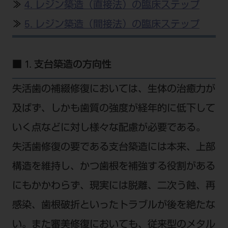
公式SNS一覧
≫
4. レジン築造（直接法）の臨床ステップ
添付文書の電子化
BLOG
ログイン
ショールーム
pdとは
≫
5. レジン築造（間接法）の臨床ステップ
ビバリーくんLINEスタンプ
オンラインカタログ InternetDO
Q&A
全国のショールーム
院内ツアー
Dental Plaza Tokyo
モリタ友の会のご案内
修理・メンテナンス等
北海道
デンタルマガジン
■ 1. 支台築造の方向性
モリタ友の会無料会員登録
Dental Plaza Tokyo
宮城
MDSC
ビデオライブラリー
失活歯の補綴修復においては、生体の治癒力が
東京
DMR（ディーエムアール）
MDSCについて
及ばず、しかも歯質の強度が経年的に低下して
愛知
特集
いく点などに対し様々な配慮が必要である。
Digital Seminar
大阪
メールマガジンスマイル＋
失活歯修復の要である支台築造には本来、上部
見学予約
京都
メール
ビバリーくんの歯科イラスト素材集
構造を維持し、かつ歯根を補強する役割がある
広島
にもかかわらず、現実には脱離、二次う蝕、再
モリタカレンダー
メールでのお問い合わせはこちら
福岡
感染、歯根破折といったトラブルが後を絶たな
い。また審美修復においても、従来型のメタル