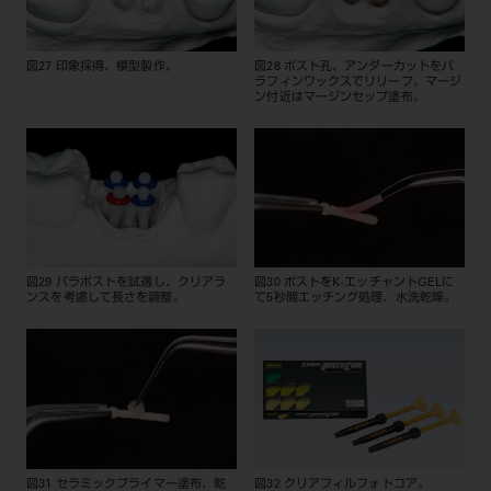
図27 印象採得、模型製作。
図28 ポスト孔、アンダーカットをパ
ラフィンワックスでリリーフ。マージ
ン付近はマージンセップ塗布。
図29 パラポストを試適し、クリアラ
図30 ポストをK-エッチャントGELに
ンスを考慮して長さを調整。
て5秒間エッチング処理、水洗乾燥。
図31 セラミックプライマー塗布、乾
図32 クリアフィルフォトコア。