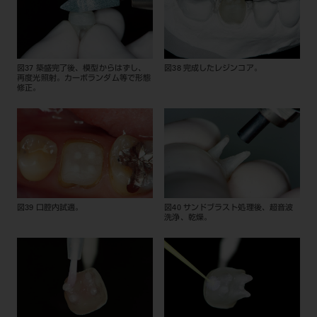
図37 築盛完了後、模型からはずし、
図38 完成したレジンコア。
再度光照射。カーボランダム等で形態
修正。
図39 口腔内試適。
図40 サンドブラスト処理後、超音波
洗浄、乾燥。