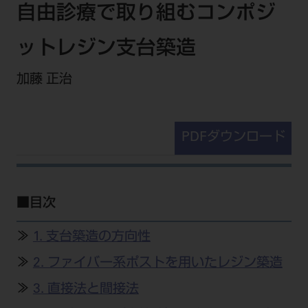
セミナー・イベント
自由診療で取り組むコンポジ
チェア・ユニット
製品サポート情報
チェア・ユニット関連
全てのセミナー・イベント
製品から探す
ットレジン支台築造
開業支援
X線撮影装置・器具関連
全種別
カテゴリーから探す
レーザー装置関連
加藤 正治
One to One Club
歯科医師
その他設備機器
モリタ友の会
メーカーから探す
開業マニュアル
歯科衛生士
小型器械
デジタル製品サポート
有料会員のご案内
PDFダウンロード
開業医インタビュー
学術・お役立ち情報
歯科技工士
診療用材料
一般会員
メールでのお問い合わせ
歯科開業への道
歯科助手
高齢者歯科
IT商品
商品に関するお問い合わせ
勤務医会員
ニュース
Start Up チェック
よくわかる高齢者歯科
院内ネットワーク関連
Webセミナー
■目次
モリタに対するご意見・お問い合わせ
技工士会員
DOOR/IOS/CADCAM関連
製品に関する重要なお知らせ
動画セミナー アーカイブ
始めよう訪問診療
デンタルショー
支店・営業所
ご開業に関するお問い合わせ
ディーラー向けシステム関連
衛生士会員
≫
1. 支台築造の方向性
ニュース
物件エリア調査
高齢者歯科・訪問診療 製品情報
モリタ関連イベント
CADデータ
お客様の声への取り組み
≫
2. ファイバー系ポストを用いたレジン築造
無料会員のご案内
支店営業所
SNS
DENTAL OFFICE セレクション
pd style
学会・研究会
≫
3. 直接法と間接法
中古医療機器
商品感動体験
会員登録
はじめての方へ