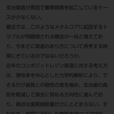
電 話 /
0800-222-8020
（無料）
支台築造が原因で審美障害を起こしているケー
FAX /
0800-222-6480
（無料）
スが少なくない。
最近では、このようなメタルコアに起因するト
IP電話・ひかり電話は繋がらない場合がありま
す。
ラブルが問題視される機会が一段と増えてお
受付時間 月～金 9:00～17:00 （祝日・夏季休
り、今まさに築造のあり方について再考する時
暇、年末年始を除く）
期にきているのではないだろうか。
歯科医療従事者専用窓口となります。
ディーラー様におかれましては、モリタ各担当営
近年のコンポジットレジン築造に対する考え方
業所へお問い合わせ願います。
は、弾性率を中心とした力学的解析により、で
きるだけ歯質との物性の差を縮め、支台歯の負
担を軽減して保全に努める方向性に進んでお
企業情報
り、視点は歯質削除量だけにとどまらない。す
個人情報保護方針
特定商取引について