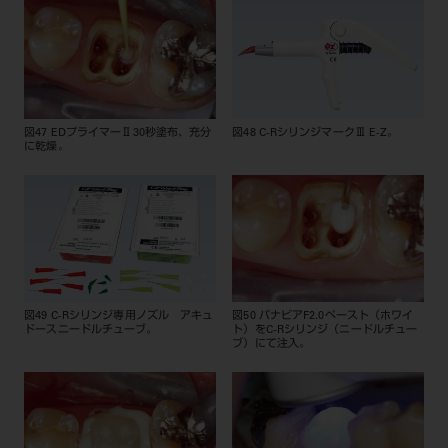
図47 EDプライマーⅡ30秒塗布、充分
図48 C-RシリンジマークⅢ E-Z。
に乾燥。
図49 C-Rシリンジ専用ノズル アキュ
図50 パナビアF2.0ペースト（ホワイ
ドースニードルチューブ。
ト）をC-Rシリンジ（ニードルチュー
ブ）にて注入。