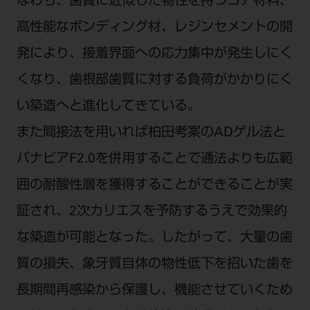
なわち、歯質に近似した物性を持つコア材料、
ご利用規約
SNSアカウント利用規約
高性能なボンディング材、レジンセメントの開
推奨環境
サイトマップ
発により、接着界面への応力集中が発生しにく
くなり、歯根部歯質に対する負荷がかかりにく
い築造へと進化してきている。
また間接法を用いれば柏田考案のADゲル法と
パナビアF2.0を併用することで通法よりも広範
囲の耐酸性層を獲得することができることが実
証され、2次カリエスを予防するうえで効果的
な築造が可能となった。したがって、大量の歯
質の損失、象牙質自体の物性低下を招いた歯を
長期間再感染から保護し、機能させていくため