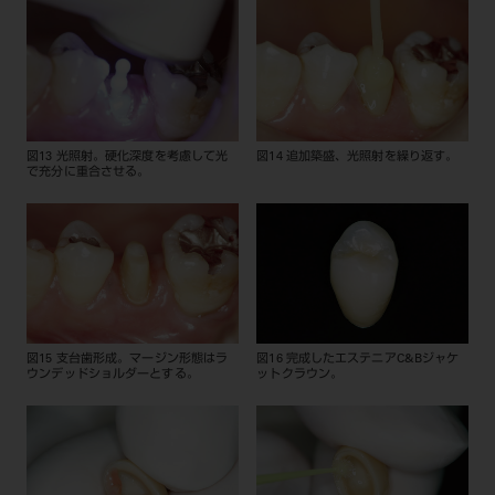
図13 光照射。硬化深度を考慮して光
図14 追加築盛、光照射を繰り返す。
で充分に重合させる。
図15 支台歯形成。マージン形態はラ
図16 完成したエステニアC&Bジャケ
ウンデッドショルダーとする。
ットクラウン。