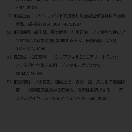
伴う歯冠補綴」の考え方とその実際; 接着歯学、18(1), 51
～62, 2000.
2）加藤正治：レジンセメントで接着した歯冠色修復材料の耐衝
撃性。歯材器16(5), 389～404,1997.
3）柏田聰明、森田誠、橋本武典、加藤正治：フッ素徐放性レジ
ン材料による歯質強化に関する研究、日歯保誌、41(5),
918～926, 1998.
4）森田誠、柏田聰明：『クリアフィルDCコアオートミック
ス』を用いた臨床応用：デンタルマガジン113,
2004WINTER.
5）柏田聰明、坪田有史、加藤正治、森田 誠：失活歯の補綴修
復 ―長期臨床経過から安全性、信頼性を追求するー：デ
ンタルダイヤモンドVol.31 No.477, 27～50, 2006.