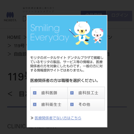
会員登録
ログイン
ゲスト
お問い合わせ
HOME
学術・お役立ち情報
デンタルマガジン
商品について
119号 WINTER
会員登録
ログイン
セミナーについて
自由診療で取り組むコンポジットレジン支台築造
モリタのポータルサイト デンタルプラザで掲載し
友の会について
ているモリタの製品、サービス等の情報は、医療
関係者の方を対象にしたものです。一般の方に対
ご開業について
する情報提供サイトではありません。
MORITA With
119号 WINTER
医療関係者の方は職種を選択ください。
目次を見る
製品情報
製品情報トップ
サポート情報
≫
医療関係者でない方はこちら
製品カテゴリ
CLINICAL REPORT
お客様相談センター
大型器械