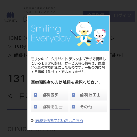
会員登録
ログイン
ゲスト
お問い合わせ
HOME
学術・お役立ち情報
デンタルマガジン
商品について
131号 WINTER
会員登録
ログイン
セミナーについて
咀嚼トレーニングガムの有効活用「叢生予防は可能か」
モリタのポータルサイト デンタルプラザで掲載し
友の会について
ているモリタの製品、サービス等の情報は、医療
関係者の方を対象にしたものです。一般の方に対
ご開業について
する情報提供サイトではありません。
MORITA With
131号 WINTER
医療関係者の方は職種を選択ください。
目次を見る
製品情報
製品情報トップ
サポート情報
≫
医療関係者でない方はこちら
製品カテゴリ
CLINICAL REPORT
お客様相談センター
大型器械