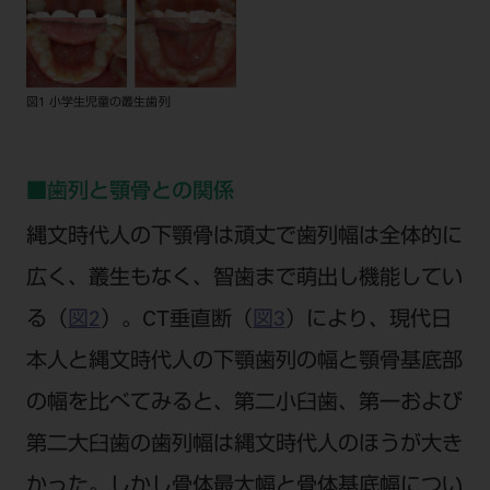
ご利用規約
SNSアカウント利用規約
推奨環境
サイトマップ
図1 小学生児童の叢生歯列
■歯列と顎骨との関係
縄文時代人の下顎骨は頑丈で歯列幅は全体的に
広く、叢生もなく、智歯まで萌出し機能してい
る（
図2
）。CT垂直断（
図3
）により、現代日
本人と縄文時代人の下顎歯列の幅と顎骨基底部
の幅を比べてみると、第二小臼歯、第一および
第二大臼歯の歯列幅は縄文時代人のほうが大き
かった。しかし骨体最大幅と骨体基底幅につい