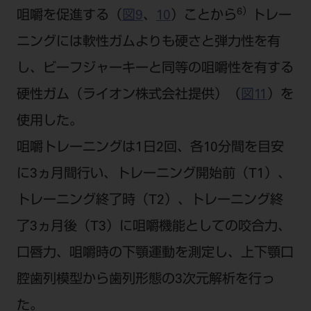
6）
咀嚼を促進する（
図9
、
10
）ことから
トレー
ニングには軟性ガムよりも硬さと弾力性を有
し、ビーフジャーキーと同等の咀嚼性を有する
硬性ガム（ライオン株式会社提供）（
図11
）を
使用した。
咀嚼トレーニングは1日2回、各10分間を目安
に3ヵ月間行い、トレーニング開始前（T1）、
トレーニング終了時（T2）、トレーニング終
了3ヵ月後（T3）に咀嚼機能としての咬合力、
口唇力、咀嚼時の下顎運動を測定し、上下顎口
腔歯列模型から歯列形態の3次元解析を行っ
た。