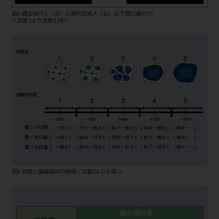
図5 縄文時代人（左）と現代日本人（右）の下顎臼歯のCT
＜文献3より改変引用＞
図6 咬耗と歯軸傾斜の相関＜文献3より引用＞