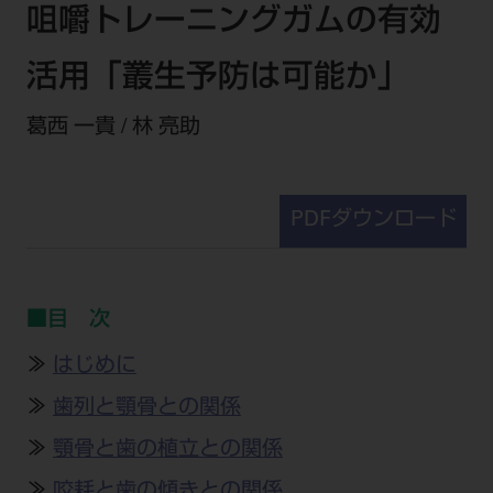
セミナー・イベント
咀嚼トレーニングガムの有効
チェア・ユニット
製品サポート情報
チェア・ユニット関連
全てのセミナー・イベント
製品から探す
活用「叢生予防は可能か」
開業支援
X線撮影装置・器具関連
全種別
カテゴリーから探す
レーザー装置関連
葛西 一貴 / 林 亮助
One to One Club
歯科医師
その他設備機器
モリタ友の会
メーカーから探す
開業マニュアル
歯科衛生士
小型器械
デジタル製品サポート
有料会員のご案内
PDFダウンロード
開業医インタビュー
学術・お役立ち情報
歯科技工士
診療用材料
一般会員
メールでのお問い合わせ
歯科開業への道
歯科助手
高齢者歯科
IT商品
商品に関するお問い合わせ
勤務医会員
ニュース
Start Up チェック
よくわかる高齢者歯科
院内ネットワーク関連
■目 次
Webセミナー
モリタに対するご意見・お問い合わせ
技工士会員
DOOR/IOS/CADCAM関連
製品に関する重要なお知らせ
動画セミナー アーカイブ
始めよう訪問診療
≫
はじめに
デンタルショー
支店・営業所
ご開業に関するお問い合わせ
ディーラー向けシステム関連
衛生士会員
ニュース
物件エリア調査
≫
歯列と顎骨との関係
高齢者歯科・訪問診療 製品情報
モリタ関連イベント
CADデータ
お客様の声への取り組み
無料会員のご案内
支店営業所
SNS
≫
顎骨と歯の植立との関係
DENTAL OFFICE セレクション
pd style
学会・研究会
中古医療機器
商品感動体験
会員登録
はじめての方へ
≫
咬耗と歯の傾きとの関係