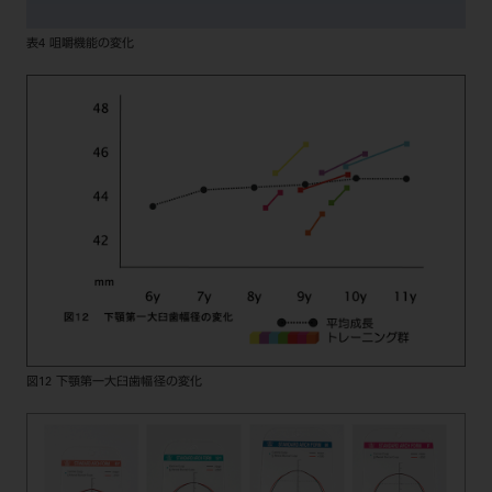
表4 咀嚼機能の変化
図12 下顎第一大臼歯幅径の変化