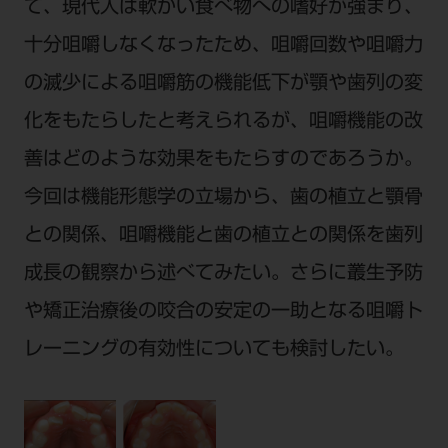
電 話 /
0800-222-8020
（無料）
て、現代人は軟かい食べ物への嗜好が強まり、
FAX /
0800-222-6480
（無料）
十分咀嚼しなくなったため、咀嚼回数や咀嚼力
の滅少による咀嚼筋の機能低下が顎や歯列の変
IP電話・ひかり電話は繋がらない場合がありま
化をもたらしたと考えられるが、咀嚼機能の改
す。
善はどのような効果をもたらすのであろうか。
受付時間 月～金 9:00～17:00 （祝日・夏季休
暇、年末年始を除く）
今回は機能形態学の立場から、歯の植立と顎骨
歯科医療従事者専用窓口となります。
との関係、咀嚼機能と歯の植立との関係を歯列
ディーラー様におかれましては、モリタ各担当営
成長の観察から述べてみたい。さらに叢生予防
業所へお問い合わせ願います。
や矯正治療後の咬合の安定の一助となる咀嚼ト
レーニングの有効性についても検討したい。
企業情報
個人情報保護方針
特定商取引について