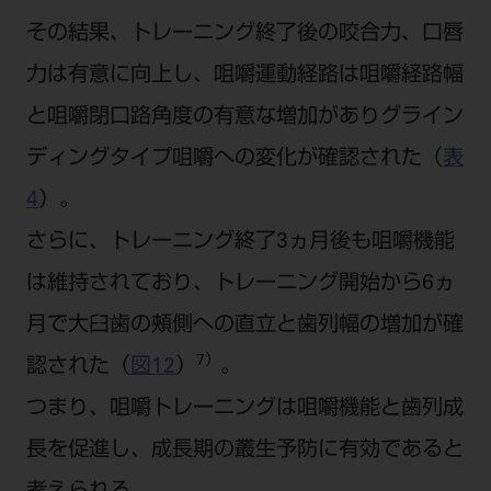
その結果、トレーニング終了後の咬合力、口唇
力は有意に向上し、咀嚼運動経路は咀嚼経路幅
と咀嚼閉口路角度の有意な増加がありグライン
ディングタイプ咀嚼への変化が確認された（
表
4
）。
さらに、トレーニング終了3ヵ月後も咀嚼機能
は維持されており、トレーニング開始から6ヵ
月で大臼歯の頰側への直立と歯列幅の増加が確
7）
認された（
図12
）
。
つまり、咀嚼トレーニングは咀嚼機能と歯列成
長を促進し、成長期の叢生予防に有効であると