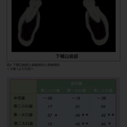
図4 下顎臼歯部と歯軸傾斜と骨軸傾斜
＜文献1より引用＞