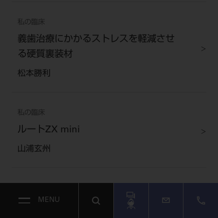
私の臨床
義歯治療にかかるストレスを軽減させ
る硬質裏装材
松本勝利
私の臨床
ルートZX mini
山浦玄州
CLINICAL REPORT
MENU
Er：YAGレーザーでのLLLTの効果 術