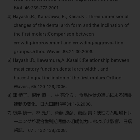
Biol.,46:269‑273,2001
4) Hayashi,R., Kanazawa, E., Kasai.K.: Three‑dimensional
changes of the dental arch form and the inclination of
the ﬁrst molars:Comparison between
crowdig‑improvement and crowding‑aggrava‑ tion
groups.Orthod Waves.,65:21‑30,2006.
5) Hayashi,R.,Kawamura,A.,KasaiK:Relationship between
masticatory function,dental arch width , and
bucco‑lingual inclinaton of the ﬁrst molars.Orthod
Waves., 65:120‑126,2006.
6) 津 恭子、根岸 慎一、林 亮介ら： 食品性状の違いによる咀嚼
運動の変化、日大口腔科学34:1‑6,2008.
7) 根岸 慎一、林 亮介、斉藤 勝彦、葛西 貴：硬性ガム咀嚼トレ
ーニングが混合歯列期児童の咀嚼能力におよぼす影響、日矯
歯誌、 67：132‑138,2008.