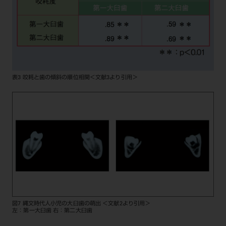
表3 咬耗と歯の傾斜の順位相関＜文献3より引用＞
図7 縄文時代人小児の大臼歯の萌出 ＜文献2より引用＞
左：第一大臼歯 右：第二大臼歯