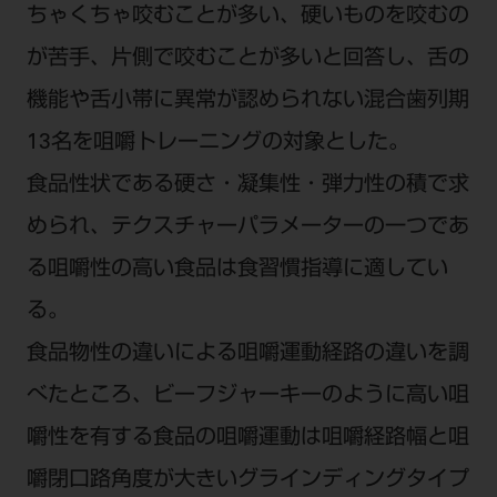
ちゃくちゃ咬むことが多い、硬いものを咬むの
が苦手、片側で咬むことが多いと回答し、舌の
機能や舌小帯に異常が認められない混合歯列期
13名を咀嚼トレーニングの対象とした。
食品性状である硬さ・凝集性・弾力性の積で求
められ、テクスチャーパラメーターの一つであ
る咀嚼性の高い食品は食習慣指導に適してい
る。
食品物性の違いによる咀嚼運動経路の違いを調
べたところ、ビーフジャーキーのように高い咀
嚼性を有する食品の咀嚼運動は咀嚼経路幅と咀
嚼閉口路角度が大きいグラインディングタイプ