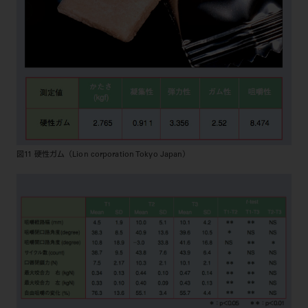
図11 硬性ガム（Lion corporation Tokyo Japan）