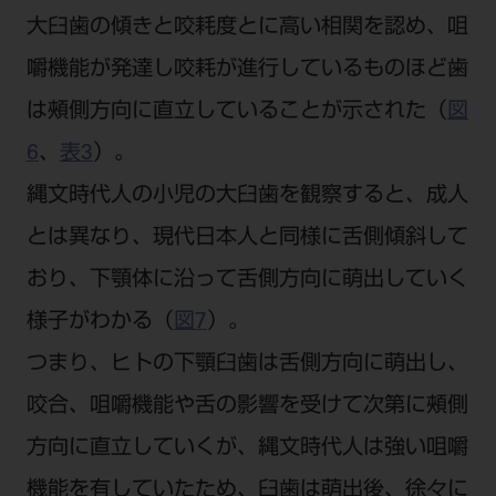
大臼歯の傾きと咬耗度とに高い相関を認め、咀
嚼機能が発達し咬耗が進行しているものほど歯
は頰側方向に直立していることが示された（
図
6
、
表3
）。
縄文時代人の小児の大臼歯を観察すると、成人
とは異なり、現代日本人と同様に舌側傾斜して
おり、下顎体に沿って舌側方向に萌出していく
様子がわかる（
図7
）。
つまり、ヒトの下顎臼歯は舌側方向に萌出し、
咬合、咀嚼機能や舌の影響を受けて次第に頰側
方向に直立していくが、縄文時代人は強い咀嚼
機能を有していたため、臼歯は萌出後、徐々に