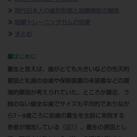
公式SNS一覧
添付文書の電子化
BLOG
ログイン
ショールーム
≫
現代日本人の歯列形態と咀嚼機能の関係
pdとは
ビバリーくんLINEスタンプ
オンラインカタログ InternetDO
Q&A
≫
咀嚼トレーニングガムの効果
全国のショールーム
院内ツアー
Dental Plaza Tokyo
モリタ友の会のご案内
修理・メンテナンス等
北海道
≫
まとめ
デンタルマガジン
モリタ友の会無料会員登録
Dental Plaza Tokyo
宮城
MDSC
ビデオライブラリー
■はじめに
東京
DMR（ディーエムアール）
MDSCについて
叢生と言えば、歯がとても大きいなどの先天的
愛知
特集
Digital Seminar
要因と乳歯の虫歯や保隙装置の未装着などの環
大阪
メールマガジンスマイル＋
見学予約
境的要因が考えられていた。ところが最近、う
京都
メール
ビバリーくんの歯科イラスト素材集
蝕のない健全な歯でサイズも平均的でありなが
広島
モリタカレンダー
メールでのお問い合わせはこちら
ら7－8歳ごろに前歯の叢生を主訴に来院する
福岡
患者が増加している（
図1
）。叢生の原因とし