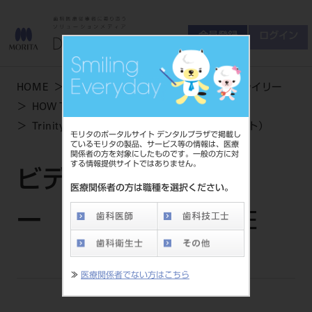
会員登録
ログイン
ゲスト
お問い合わせ
HOME
学術・お役立ち情報
ビデオライブライリー
商品について
HOW TO USE
会員登録
ログイン
セミナーについて
Trinityアニメサンプルムービー（サイナスリフト）
モリタのポータルサイト デンタルプラザで掲載し
友の会について
ているモリタの製品、サービス等の情報は、医療
関係者の方を対象にしたものです。一般の方に対
ご開業について
する情報提供サイトではありません。
MORITA With
ビデオライブライリ
医療関係者の方は職種を選択ください。
ー | HOW TO USE
製品情報
製品情報トップ
サポート情報
≫
医療関係者でない方はこちら
製品カテゴリ
お客様相談センター
大型器械