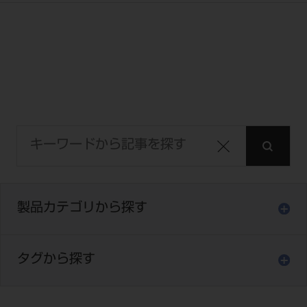
電 話 /
0800-222-8020
（無料）
FAX /
0800-222-6480
（無料）
IP電話・ひかり電話は繋がらない場合がありま
す。
受付時間 月～金 9:00～17:00 （祝日・夏季休
暇、年末年始を除く）
歯科医療従事者専用窓口となります。
ディーラー様におかれましては、モリタ各担当営
業所へお問い合わせ願います。
製品カテゴリから探す
タグから探す
企業情報
個人情報保護方針
特定商取引について