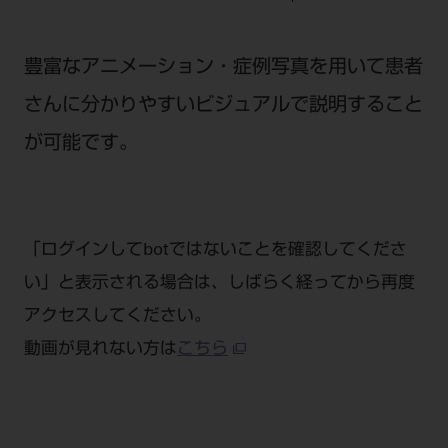
公式SNS一覧
添付文書の電子化
BLOG
ログイン
ショールーム
pdとは
ビバリーくんLINEスタンプ
オンラインカタログ InternetDO
Q&A
豊富なアニメーション・症例写真を用いて患者
全国のショールーム
院内ツアー
Dental Plaza Tokyo
モリタ友の会のご案内
修理・メンテナンス等
さんに分かりやすいビジュアルで説明すること
北海道
デンタルマガジン
モリタ友の会無料会員登録
が可能です。
Dental Plaza Tokyo
宮城
MDSC
ビデオライブラリー
東京
DMR（ディーエムアール）
MDSCについて
愛知
特集
「ログインしてbotではないことを確認してくださ
Digital Seminar
大阪
い」と表示される場合は、しばらく経ってから再度
メールマガジンスマイル＋
見学予約
京都
アクセスしてください。
メール
ビバリーくんの歯科イラスト素材集
動画が見れない方は
こちら
広島
モリタカレンダー
メールでのお問い合わせはこちら
福岡