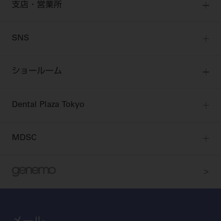
始めよう訪問診療
デンタルショー
支店・営業所
衛生士会員
ニュース
物件エリア調査
高齢者歯科・訪問診療 製品情報
モリタ関連イベント
無料会員のご案内
支店営業所
SNS
DENTAL OFFICE セレクション
pd style
学会・研究会
会員登録
はじめての方へ
公式SNS一覧
ログイン
ショールーム
pdとは
ビバリーくんLINEスタンプ
全国のショールーム
院内ツアー
Dental Plaza Tokyo
北海道
デンタルマガジン
Dental Plaza Tokyo
宮城
MDSC
ビデオライブラリー
東京
DMR（ディーエムアール）
MDSCについて
愛知
特集
Digital Seminar
大阪
メールマガジンスマイル＋
見学予約
京都
ビバリーくんの歯科イラスト素材集