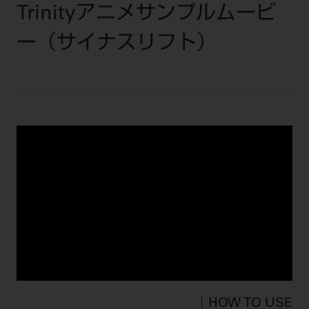
セミナー・イベント
Trinityアニメサンプルムービ
チェア・ユニット
製品サポート情報
チェア・ユニット関連
全てのセミナー・イベント
ー（サイナスリフト）
製品から探す
開業支援
X線撮影装置・器具関連
全種別
カテゴリーから探す
レーザー装置関連
One to One Club
歯科医師
その他設備機器
モリタ友の会
メーカーから探す
開業マニュアル
歯科衛生士
小型器械
デジタル製品サポート
有料会員のご案内
開業医インタビュー
学術・お役立ち情報
歯科技工士
診療用材料
一般会員
メールでのお問い合わせ
歯科開業への道
歯科助手
高齢者歯科
IT商品
商品に関するお問い合わせ
勤務医会員
ニュース
Start Up チェック
よくわかる高齢者歯科
院内ネットワーク関連
Webセミナー
モリタに対するご意見・お問い合わせ
技工士会員
DOOR/IOS/CADCAM関連
製品に関する重要なお知らせ
動画セミナー アーカイブ
始めよう訪問診療
デンタルショー
支店・営業所
ご開業に関するお問い合わせ
ディーラー向けシステム関連
衛生士会員
ニュース
物件エリア調査
高齢者歯科・訪問診療 製品情報
モリタ関連イベント
CADデータ
お客様の声への取り組み
無料会員のご案内
支店営業所
SNS
DENTAL OFFICE セレクション
pd style
学会・研究会
中古医療機器
商品感動体験
会員登録
HOW TO USE
はじめての方へ