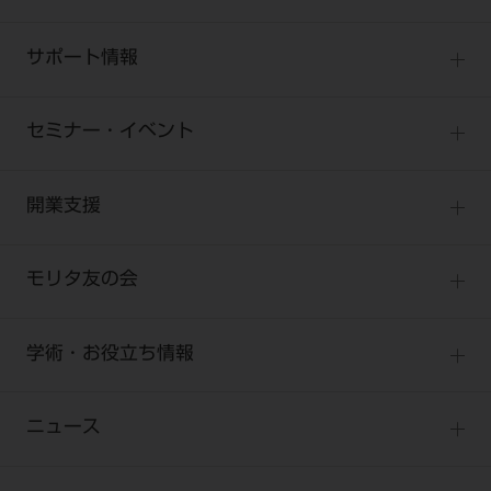
製品情報トップ
サポート情報
製品カテゴリ
お客様相談センター
大型器械
セミナー・イベント
お客様の声への取り組み
小型器械
セミナー
商品感動体験
開業支援
診療用材料
全種別
BLOG
IT商品
One to One Club
歯科医師
モリタ友の会
製品サポート情報
オンラインカタログ InternetDO
開業マニュアル
歯科衛生士
有料会員のご案内
デジタル製品サポート
CADデータ
開業医インタビュー
学術・お役立ち情報
歯科技工士
一般会員
Q&A
中古医療機器
歯科開業への道
歯科助手
高齢者歯科
勤務医会員
ニュース
修理・メンテナンス等
添付文書の電子化
Start Up チェック
よくわかる高齢者歯科
Webセミナー
技工士会員
お問い合わせ
製品に関する重要なお知らせ
動画セミナー アーカイブ