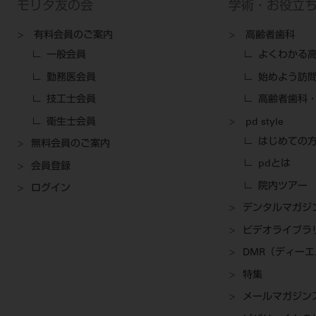
モリタ友の会
学術・お役立
有料会員のご案内
高齢者歯科
一般会員
よくわかる
勤務医会員
始めよう訪
技工士会員
高齢者歯科・
衛生士会員
pd style
はじめての
無料会員のご案内
pdとは
会員登録
院内ツアー
ログイン
デンタルマガジ
ビデオライブラ
DMR（ディー
特集
メールマガジン