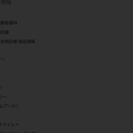
ち情報
高齢者歯科
問診療
訪問診療 製品情報
方へ
ン
リー
エムアール）
スマイル＋