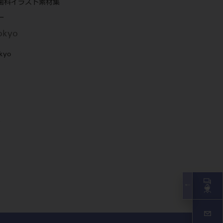
歯科イラスト素材集
ー
Tokyo
okyo