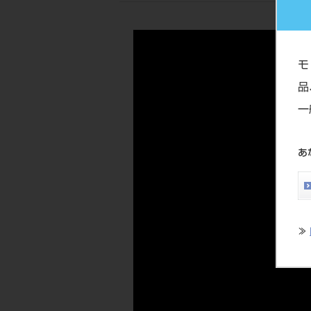
モ
品
一
あ
≫