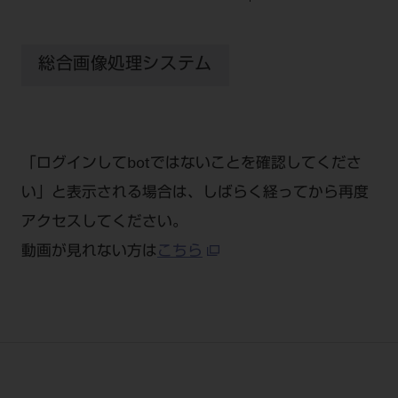
公式SNS一覧
添付文書の電子化
BLOG
ログイン
ショールーム
pdとは
ビバリーくんLINEスタンプ
オンラインカタログ InternetDO
Q&A
総合画像処理システム
全国のショールーム
院内ツアー
Dental Plaza Tokyo
モリタ友の会のご案内
修理・メンテナンス等
北海道
デンタルマガジン
モリタ友の会無料会員登録
Dental Plaza Tokyo
宮城
MDSC
ビデオライブラリー
「ログインしてbotではないことを確認してくださ
東京
DMR（ディーエムアール）
MDSCについて
い」と表示される場合は、しばらく経ってから再度
愛知
特集
アクセスしてください。
Digital Seminar
大阪
動画が見れない方は
こちら
メールマガジンスマイル＋
見学予約
京都
メール
ビバリーくんの歯科イラスト素材集
広島
モリタカレンダー
メールでのお問い合わせはこちら
福岡