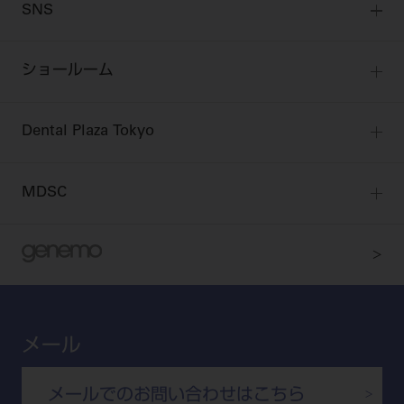
SNS
DENTAL OFFICE セレクション
pd style
学会・研究会
会員登録
はじめての方へ
公式SNS一覧
ログイン
ショールーム
pdとは
ビバリーくんLINEスタンプ
全国のショールーム
院内ツアー
Dental Plaza Tokyo
北海道
デンタルマガジン
Dental Plaza Tokyo
宮城
MDSC
ビデオライブラリー
東京
DMR（ディーエムアール）
MDSCについて
愛知
特集
Digital Seminar
大阪
メールマガジンスマイル＋
見学予約
京都
ビバリーくんの歯科イラスト素材集
メール
広島
モリタカレンダー
メールでのお問い合わせはこちら