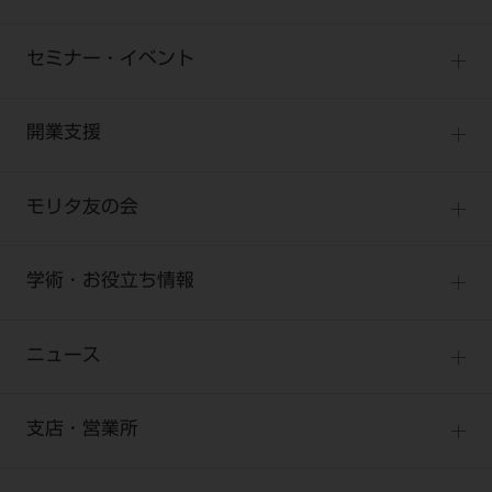
製品カテゴリ
お客様相談センター
大型器械
セミナー・イベント
お客様の声への取り組み
小型器械
セミナー
商品感動体験
開業支援
診療用材料
全種別
BLOG
IT商品
One to One Club
歯科医師
モリタ友の会
製品サポート情報
オンラインカタログ InternetDO
開業マニュアル
歯科衛生士
有料会員のご案内
デジタル製品サポート
CADデータ
開業医インタビュー
学術・お役立ち情報
歯科技工士
一般会員
Q&A
中古医療機器
歯科開業への道
歯科助手
高齢者歯科
勤務医会員
ニュース
修理・メンテナンス等
添付文書の電子化
Start Up チェック
よくわかる高齢者歯科
Webセミナー
技工士会員
お問い合わせ
製品に関する重要なお知らせ
動画セミナー アーカイブ
始めよう訪問診療
デンタルショー
支店・営業所
衛生士会員
ニュース
物件エリア調査
高齢者歯科・訪問診療 製品情報
モリタ関連イベント
無料会員のご案内
支店営業所