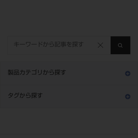
電 話 /
0800-222-8020
（無料）
FAX /
0800-222-6480
（無料）
IP電話・ひかり電話は繋がらない場合がありま
す。
受付時間 月～金 9:00～17:00 （祝日・夏季休
暇、年末年始を除く）
歯科医療従事者専用窓口となります。
製品カテゴリから探す
ディーラー様におかれましては、モリタ各担当営
業所へお問い合わせ願います。
タグから探す
企業情報
個人情報保護方針
特定商取引について