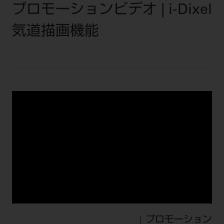
セミナー・イベント
プロモーションビデオ | i-Dixel
チェア・ユニット
製品サポート情報
チェア・ユニット関連
全てのセミナー・イベント
気道描画機能
製品から探す
開業支援
X線撮影装置・器具関連
全種別
カテゴリーから探す
レーザー装置関連
One to One Club
歯科医師
その他設備機器
モリタ友の会
メーカーから探す
開業マニュアル
歯科衛生士
小型器械
デジタル製品サポート
有料会員のご案内
開業医インタビュー
学術・お役立ち情報
歯科技工士
診療用材料
一般会員
メールでのお問い合わせ
歯科開業への道
歯科助手
高齢者歯科
IT商品
商品に関するお問い合わせ
勤務医会員
ニュース
Start Up チェック
よくわかる高齢者歯科
院内ネットワーク関連
Webセミナー
モリタに対するご意見・お問い合わせ
技工士会員
DOOR/IOS/CADCAM関連
製品に関する重要なお知らせ
動画セミナー アーカイブ
始めよう訪問診療
デンタルショー
支店・営業所
ご開業に関するお問い合わせ
ディーラー向けシステム関連
衛生士会員
ニュース
物件エリア調査
高齢者歯科・訪問診療 製品情報
モリタ関連イベント
CADデータ
お客様の声への取り組み
無料会員のご案内
支店営業所
SNS
DENTAL OFFICE セレクション
pd style
学会・研究会
中古医療機器
商品感動体験
会員登録
プロモーション
はじめての方へ