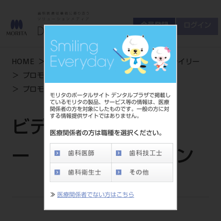
会員登録
ログイン
ゲスト
お問い合わせ
HOME
学術・お役立ち情報
ビデオライブライリー
商品について
プロモーション
会員登録
ログイン
セミナーについて
プロモーションビデオ | i-Dixel 気道描画機能
モリタのポータルサイト デンタルプラザで掲載し
友の会について
ているモリタの製品、サービス等の情報は、医療
関係者の方を対象にしたものです。一般の方に対
ご開業について
する情報提供サイトではありません。
MORITA With
ビデオライブライリ
医療関係者の方は職種を選択ください。
ー | プロモーション
製品情報
製品情報トップ
サポート情報
≫
医療関係者でない方はこちら
製品カテゴリ
お客様相談センター
大型器械