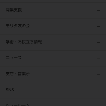
お客様の声への取り組み
小型器械
セミナー
商品感動体験
開業支援
診療用材料
全種別
BLOG
IT商品
One to One Club
歯科医師
モリタ友の会
製品サポート情報
オンラインカタログ InternetDO
開業マニュアル
歯科衛生士
有料会員のご案内
デジタル製品サポート
CADデータ
開業医インタビュー
学術・お役立ち情報
歯科技工士
一般会員
Q&A
中古医療機器
歯科開業への道
歯科助手
高齢者歯科
勤務医会員
ニュース
修理・メンテナンス等
添付文書の電子化
Start Up チェック
よくわかる高齢者歯科
Webセミナー
技工士会員
お問い合わせ
製品に関する重要なお知らせ
動画セミナー アーカイブ
始めよう訪問診療
デンタルショー
支店・営業所
衛生士会員
ニュース
物件エリア調査
高齢者歯科・訪問診療 製品情報
モリタ関連イベント
無料会員のご案内
支店営業所
SNS
DENTAL OFFICE セレクション
pd style
学会・研究会
会員登録
はじめての方へ
公式SNS一覧
ログイン