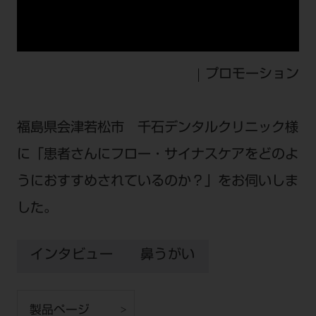
公式SNS一覧
添付文書の電子化
BLOG
ログイン
ショールーム
pdとは
ビバリーくんLINEスタンプ
オンラインカタログ InternetDO
Q&A
全国のショールーム
院内ツアー
Dental Plaza Tokyo
モリタ友の会のご案内
修理・メンテナンス等
プロモーション
北海道
デンタルマガジン
モリタ友の会無料会員登録
Dental Plaza Tokyo
宮城
MDSC
ビデオライブラリー
福島県会津若松市 千石デンタルクリニック様
東京
DMR（ディーエムアール）
MDSCについて
に「患者さんにフロー・サイナスケアをどのよ
愛知
特集
Digital Seminar
うにおすすめされているのか？」をお伺いしま
大阪
メールマガジンスマイル＋
見学予約
した。
京都
メール
ビバリーくんの歯科イラスト素材集
広島
インタビュー
鼻うがい
モリタカレンダー
メールでのお問い合わせはこちら
福岡
製品ページ