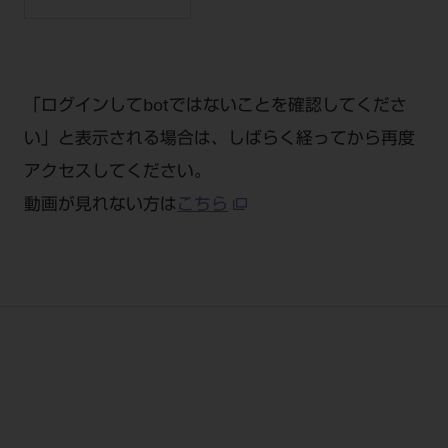
電 話 /
0800-222-8020
（無料）
FAX /
0800-222-6480
（無料）
「ログインしてbotではないことを確認してくださ
IP電話・ひかり電話は繋がらない場合がありま
す。
い」と表示される場合は、しばらく経ってから再度
受付時間 月～金 9:00～17:00 （祝日・夏季休
アクセスしてください。
暇、年末年始を除く）
動画が見れない方は
こちら
歯科医療従事者専用窓口となります。
ディーラー様におかれましては、モリタ各担当営
業所へお問い合わせ願います。
企業情報
個人情報保護方針
特定商取引について