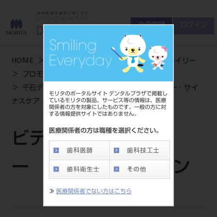
会員登録
ログイン
ゲスト
お問い合わせ
HOME
学術・お役立ち情報
ビデオライブライリー
商品について
プロモーション
会員登録
ログイン
セミナーについて
千石デンタルクリニック様インタビュー | フロー・サイ
モリタのポータルサイト デンタルプラザで掲載し
友の会について
ているモリタの製品、サービス等の情報は、医療
ナスケア - 鼻うがい - | デンタルマガジン181号
関係者の方を対象にしたものです。一般の方に対
ご開業について
する情報提供サイトではありません。
MORITA With
医療関係者の方は職種を選択ください。
ビデオライブライリ
製品情報
ー | プロモーション
製品情報トップ
サポート情報
≫
医療関係者でない方はこちら
製品カテゴリ
お客様相談センター
大型器械