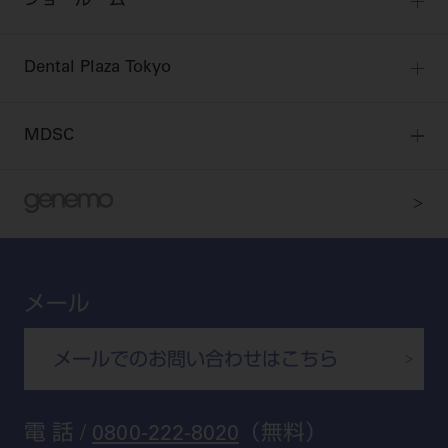
ショールーム
pdとは
ビバリーくんLINEスタンプ
全国のショールーム
院内ツアー
Dental Plaza Tokyo
北海道
デンタルマガジン
Dental Plaza Tokyo
宮城
MDSC
ビデオライブラリー
東京
DMR（ディーエムアール）
MDSCについて
愛知
特集
Digital Seminar
大阪
メールマガジンスマイル＋
見学予約
京都
ビバリーくんの歯科イラスト素材集
メール
広島
モリタカレンダー
メールでのお問い合わせはこちら
福岡
電 話 /
0800-222-8020
（無料）