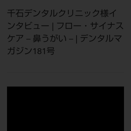
セミナー・イベント
チェア・ユニット
製品サポート情報
千石デンタルクリニック様イ
チェア・ユニット関連
全てのセミナー・イベント
製品から探す
開業支援
X線撮影装置・器具関連
ンタビュー | フロー・サイナス
全種別
カテゴリーから探す
レーザー装置関連
One to One Club
歯科医師
ケア – 鼻うがい – | デンタルマ
その他設備機器
モリタ友の会
メーカーから探す
開業マニュアル
歯科衛生士
ガジン181号
小型器械
デジタル製品サポート
有料会員のご案内
開業医インタビュー
学術・お役立ち情報
歯科技工士
診療用材料
一般会員
メールでのお問い合わせ
歯科開業への道
歯科助手
高齢者歯科
IT商品
商品に関するお問い合わせ
勤務医会員
ニュース
Start Up チェック
よくわかる高齢者歯科
院内ネットワーク関連
Webセミナー
モリタに対するご意見・お問い合わせ
技工士会員
DOOR/IOS/CADCAM関連
製品に関する重要なお知らせ
動画セミナー アーカイブ
始めよう訪問診療
デンタルショー
支店・営業所
ご開業に関するお問い合わせ
ディーラー向けシステム関連
衛生士会員
ニュース
物件エリア調査
高齢者歯科・訪問診療 製品情報
モリタ関連イベント
CADデータ
お客様の声への取り組み
無料会員のご案内
支店営業所
SNS
DENTAL OFFICE セレクション
pd style
学会・研究会
中古医療機器
商品感動体験
会員登録
はじめての方へ