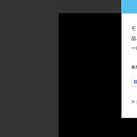
モ
品
一
あ
≫