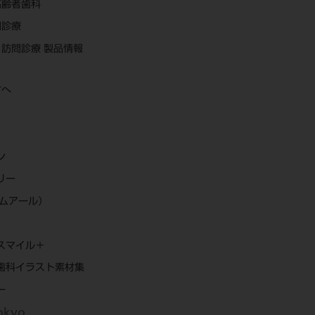
高齢者歯科
問診療
訪問診療 製品情報
方へ
ン
リー
エムアール）
スマイル＋
歯科イラスト素材集
ー
Tokyo