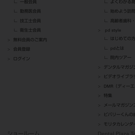
一般会員
よくわかる
勤務医会員
始めよう訪
技工士会員
高齢者歯科・
衛生士会員
pd style
はじめての
無料会員のご案内
pdとは
会員登録
院内ツアー
ログイン
デンタルマガジ
ビデオライブラ
DMR（ディー
特集
メールマガジン
ビバリーくんの
モリタカレンダ
ショールーム
Dental Plaza 