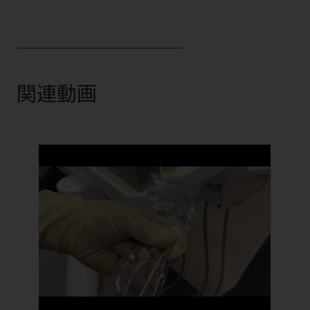
電 話 /
0800-222-8020
（無料）
FAX /
0800-222-6480
（無料）
IP電話・ひかり電話は繋がらない場合がありま
関連動画
す。
受付時間 月～金 9:00～17:00 （祝日・夏季休
暇、年末年始を除く）
歯科医療従事者専用窓口となります。
ディーラー様におかれましては、モリタ各担当営
業所へお問い合わせ願います。
企業情報
個人情報保護方針
特定商取引について