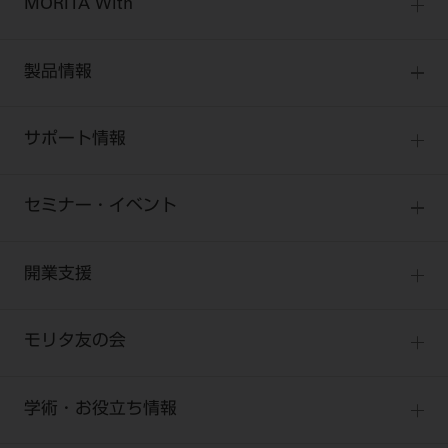
MORITA With
MORITA Withトップ
製品情報
製品情報トップ
サポート情報
製品カテゴリ
お客様相談センター
大型器械
セミナー・イベント
お客様の声への取り組み
小型器械
セミナー
商品感動体験
開業支援
診療用材料
全種別
BLOG
IT商品
One to One Club
歯科医師
モリタ友の会
製品サポート情報
オンラインカタログ InternetDO
開業マニュアル
歯科衛生士
有料会員のご案内
デジタル製品サポート
CADデータ
開業医インタビュー
学術・お役立ち情報
歯科技工士
一般会員
Q&A
中古医療機器