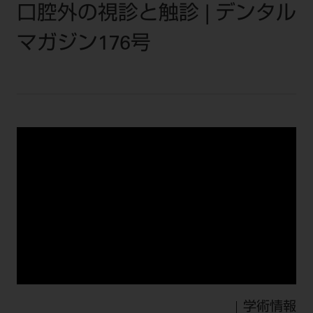
セミナー・イベント
口腔外の視診と触診 | デンタル
チェア・ユニット
製品サポート情報
チェア・ユニット関連
全てのセミナー・イベント
マガジン176号
製品から探す
開業支援
X線撮影装置・器具関連
全種別
カテゴリーから探す
レーザー装置関連
One to One Club
歯科医師
その他設備機器
モリタ友の会
メーカーから探す
開業マニュアル
歯科衛生士
小型器械
デジタル製品サポート
有料会員のご案内
開業医インタビュー
学術・お役立ち情報
歯科技工士
診療用材料
一般会員
メールでのお問い合わせ
歯科開業への道
歯科助手
高齢者歯科
IT商品
商品に関するお問い合わせ
勤務医会員
ニュース
Start Up チェック
よくわかる高齢者歯科
院内ネットワーク関連
Webセミナー
モリタに対するご意見・お問い合わせ
技工士会員
DOOR/IOS/CADCAM関連
製品に関する重要なお知らせ
動画セミナー アーカイブ
始めよう訪問診療
デンタルショー
支店・営業所
ご開業に関するお問い合わせ
ディーラー向けシステム関連
衛生士会員
ニュース
物件エリア調査
高齢者歯科・訪問診療 製品情報
モリタ関連イベント
CADデータ
お客様の声への取り組み
無料会員のご案内
支店営業所
SNS
DENTAL OFFICE セレクション
pd style
学会・研究会
中古医療機器
商品感動体験
会員登録
学術情報
はじめての方へ