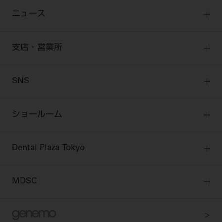
歯科開業への道
歯科助手
高齢者歯科
勤務医会員
ニュース
修理・メンテナンス等
添付文書の電子化
Start Up チェック
よくわかる高齢者歯科
Webセミナー
技工士会員
お問い合わせ
製品に関する重要なお知らせ
動画セミナー アーカイブ
始めよう訪問診療
デンタルショー
支店・営業所
衛生士会員
ニュース
物件エリア調査
高齢者歯科・訪問診療 製品情報
モリタ関連イベント
無料会員のご案内
支店営業所
SNS
DENTAL OFFICE セレクション
pd style
学会・研究会
会員登録
はじめての方へ
公式SNS一覧
ログイン
ショールーム
pdとは
ビバリーくんLINEスタンプ
全国のショールーム
院内ツアー
Dental Plaza Tokyo
北海道
デンタルマガジン
Dental Plaza Tokyo
宮城
MDSC
ビデオライブラリー
東京
DMR（ディーエムアール）
MDSCについて
愛知