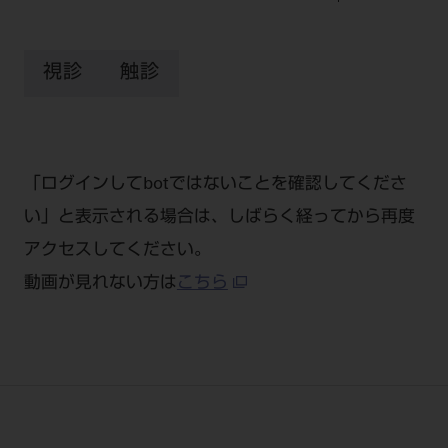
公式SNS一覧
添付文書の電子化
BLOG
ログイン
ショールーム
pdとは
ビバリーくんLINEスタンプ
オンラインカタログ InternetDO
Q&A
視診
触診
全国のショールーム
院内ツアー
Dental Plaza Tokyo
モリタ友の会のご案内
修理・メンテナンス等
北海道
デンタルマガジン
モリタ友の会無料会員登録
Dental Plaza Tokyo
宮城
MDSC
ビデオライブラリー
「ログインしてbotではないことを確認してくださ
東京
DMR（ディーエムアール）
MDSCについて
い」と表示される場合は、しばらく経ってから再度
愛知
特集
アクセスしてください。
Digital Seminar
大阪
動画が見れない方は
こちら
メールマガジンスマイル＋
見学予約
京都
メール
ビバリーくんの歯科イラスト素材集
広島
モリタカレンダー
メールでのお問い合わせはこちら
福岡