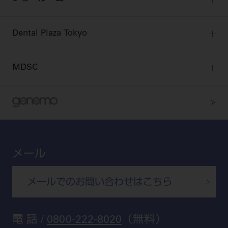
pdとは
ビバリーくんLINEスタンプ
全国のショールーム
院内ツアー
Dental Plaza Tokyo
北海道
デンタルマガジン
Dental Plaza Tokyo
宮城
MDSC
ビデオライブラリー
東京
DMR（ディーエムアール）
MDSCについて
愛知
特集
Digital Seminar
大阪
メールマガジンスマイル＋
見学予約
京都
ビバリーくんの歯科イラスト素材集
メール
広島
モリタカレンダー
メールでのお問い合わせはこちら
福岡
電 話 /
0800-222-8020
（無料）