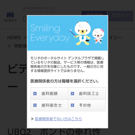
会員登録
ログイン
ゲスト
お問い合わせ
HOME
学術・お役立ち情報
ビデオライブライリー
商品について
学術情報
UBQ2 ボンドの垂れ性
会員登録
ログイン
セミナーについて
モリタのポータルサイト デンタルプラザで掲載し
友の会について
ているモリタの製品、サービス等の情報は、医療
ビデオライブライリ
関係者の方を対象にしたものです。一般の方に対
ご開業について
する情報提供サイトではありません。
MORITA With
医療関係者の方は職種を選択ください。
ー | 学術情報
製品情報
製品情報トップ
サポート情報
≫
医療関係者でない方はこちら
製品カテゴリ
お客様相談センター
UBQ2 ボンドの垂れ性
大型器械