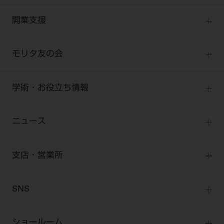
小型器械
セミナー
商品感動体験
開業支援
診療用材料
全種別
BLOG
IT商品
One to One Club
歯科医師
モリタ友の会
製品サポート情報
オンラインカタログ InternetDO
開業マニュアル
歯科衛生士
有料会員のご案内
デジタル製品サポート
CADデータ
開業医インタビュー
学術・お役立ち情報
歯科技工士
一般会員
Q&A
中古医療機器
歯科開業への道
歯科助手
高齢者歯科
勤務医会員
ニュース
修理・メンテナンス等
添付文書の電子化
Start Up チェック
よくわかる高齢者歯科
Webセミナー
技工士会員
お問い合わせ
製品に関する重要なお知らせ
動画セミナー アーカイブ
始めよう訪問診療
デンタルショー
支店・営業所
衛生士会員
ニュース
物件エリア調査
高齢者歯科・訪問診療 製品情報
モリタ関連イベント
無料会員のご案内
支店営業所
SNS
DENTAL OFFICE セレクション
pd style
学会・研究会
会員登録
はじめての方へ
公式SNS一覧
ログイン
ショールーム