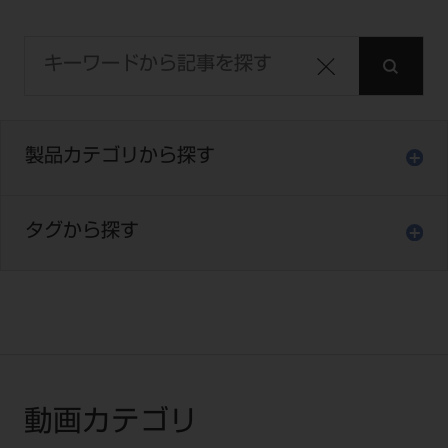
電 話 /
0800-222-8020
（無料）
FAX /
0800-222-6480
（無料）
IP電話・ひかり電話は繋がらない場合がありま
す。
製品カテゴリから探す
受付時間 月～金 9:00～17:00 （祝日・夏季休
暇、年末年始を除く）
歯科医療従事者専用窓口となります。
タグから探す
ディーラー様におかれましては、モリタ各担当営
業所へお問い合わせ願います。
企業情報
動画カテゴリ
個人情報保護方針
特定商取引について