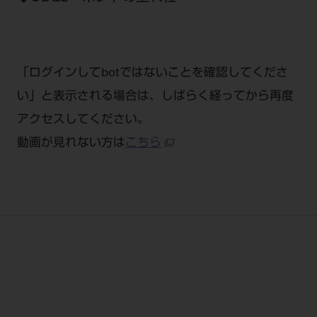
公式SNS一覧
添付文書の電子化
BLOG
ログイン
ショールーム
pdとは
ビバリーくんLINEスタンプ
オンラインカタログ InternetDO
Q&A
全国のショールーム
院内ツアー
Dental Plaza Tokyo
モリタ友の会のご案内
修理・メンテナンス等
「ログインしてbotではないことを確認してくださ
北海道
デンタルマガジン
い」と表示される場合は、しばらく経ってから再度
モリタ友の会無料会員登録
Dental Plaza Tokyo
宮城
MDSC
ビデオライブラリー
アクセスしてください。
東京
DMR（ディーエムアール）
動画が見れない方は
こちら
MDSCについて
愛知
特集
Digital Seminar
大阪
メールマガジンスマイル＋
見学予約
京都
メール
ビバリーくんの歯科イラスト素材集
広島
モリタカレンダー
メールでのお問い合わせはこちら
福岡