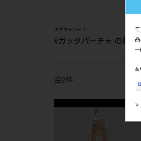
モ
タグキーワード
品
#ガッタパーチャ の動画
一
あ
全2件
≫