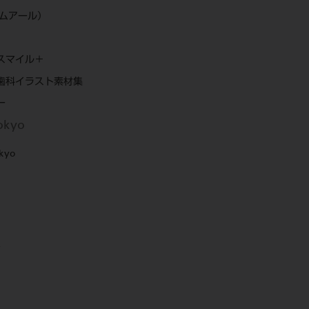
エムアール）
スマイル＋
歯科イラスト素材集
ー
Tokyo
okyo