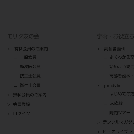
モリタ友の会
学術・お役立
有料会員のご案内
高齢者歯科
一般会員
よくわかる
勤務医会員
始めよう訪
技工士会員
高齢者歯科・
衛生士会員
pd style
はじめての
無料会員のご案内
pdとは
会員登録
院内ツアー
ログイン
デンタルマガジ
ビデオライブラ