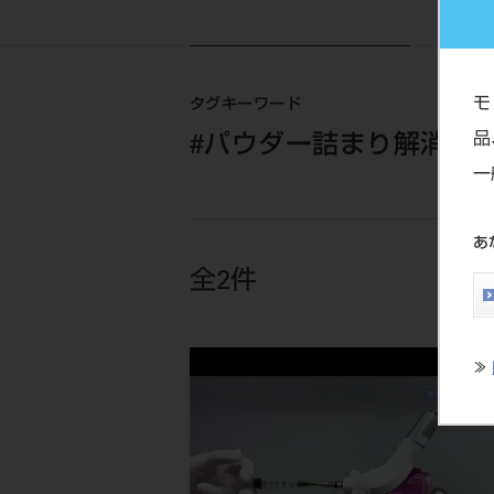
モ
タグキーワード
品
#パウダー詰まり解消法 
一
あ
全2件
≫