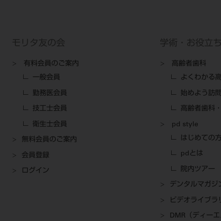
モリタ友の会
学術・お役立
有料会員のご案内
高齢者歯科
一般会員
よくわかる
勤務医会員
始めよう訪
技工士会員
高齢者歯科・
衛生士会員
pd style
はじめての
無料会員のご案内
pdとは
会員登録
院内ツアー
ログイン
デンタルマガジ
ビデオライブラ
DMR（ディー