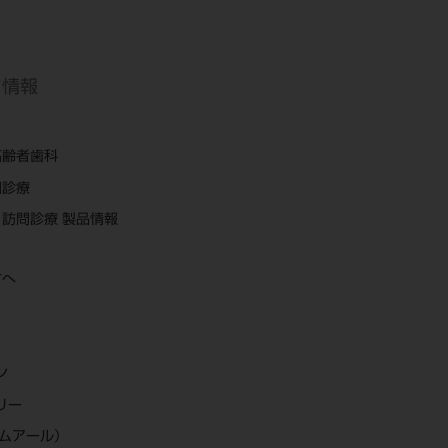
ち情報
高齢者歯科
問診療
訪問診療 製品情報
方へ
ン
リー
エムアール）