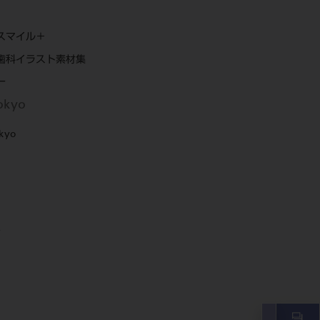
スマイル＋
歯科イラスト素材集
ー
Tokyo
okyo