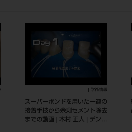
E
学術情報
スーパーボンドを用いた一連の
接着手技から余剰セメント除去
までの動画 | 木村 正人 | デンタ
ルマガジン 180号