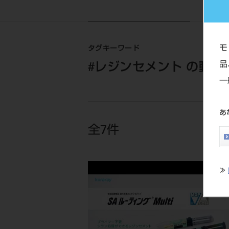
モ
タグキーワード
品
#レジンセメント の動画
一
あ
全7件
≫