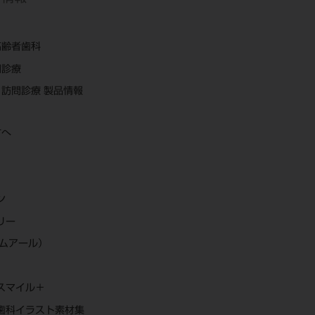
高齢者歯科
問診療
訪問診療 製品情報
方へ
ン
リー
エムアール）
スマイル＋
歯科イラスト素材集