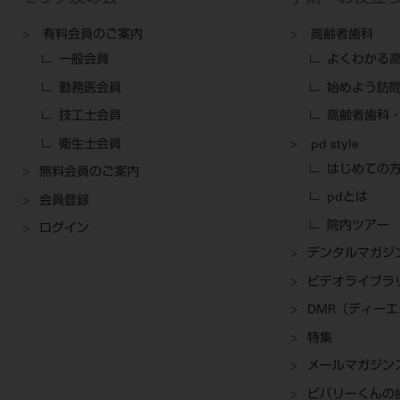
有料会員のご案内
高齢者歯科
一般会員
よくわかる
勤務医会員
始めよう訪
技工士会員
高齢者歯科・
衛生士会員
pd style
はじめての
無料会員のご案内
pdとは
会員登録
院内ツアー
ログイン
デンタルマガジ
ビデオライブラ
DMR（ディー
特集
メールマガジン
ビバリーくんの