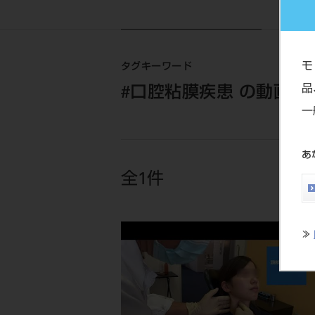
モ
タグキーワード
品
#口腔粘膜疾患 の動画一
一
あ
全1件
≫