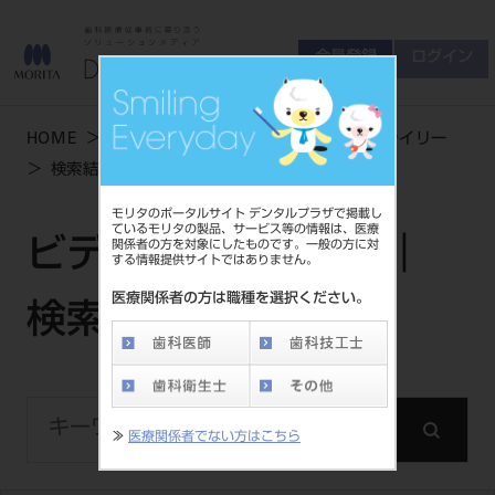
会員登録
ログイン
ゲスト
お問い合わせ
HOME
学術・お役立ち情報
ビデオライブライリー
商品について
検索結果
会員登録
ログイン
セミナーについて
モリタのポータルサイト デンタルプラザで掲載し
友の会について
ているモリタの製品、サービス等の情報は、医療
ビデオライブラリー｜
関係者の方を対象にしたものです。一般の方に対
ご開業について
する情報提供サイトではありません。
MORITA With
医療関係者の方は職種を選択ください。
検索結果
製品情報
製品情報トップ
サポート情報
≫
医療関係者でない方はこちら
製品カテゴリ
お客様相談センター
大型器械