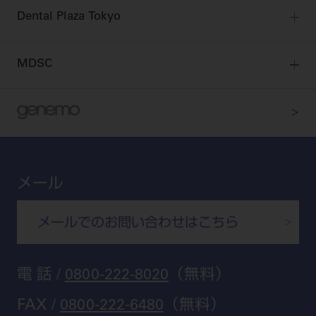
全国のショールーム
院内ツアー
Dental Plaza Tokyo
北海道
デンタルマガジン
Dental Plaza Tokyo
宮城
MDSC
ビデオライブラリー
東京
DMR（ディーエムアール）
MDSCについて
愛知
特集
Digital Seminar
大阪
メールマガジンスマイル＋
見学予約
京都
ビバリーくんの歯科イラスト素材集
メール
広島
モリタカレンダー
メールでのお問い合わせはこちら
福岡
電 話 /
0800-222-8020
（無料）
FAX /
0800-222-6480
（無料）