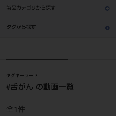
セミナー・イベント
チェア・ユニット
製品サポート情報
製品カテゴリから探す
チェア・ユニット関連
全てのセミナー・イベント
製品から探す
開業支援
X線撮影装置・器具関連
全種別
カテゴリーから探す
タグから探す
レーザー装置関連
One to One Club
歯科医師
その他設備機器
モリタ友の会
メーカーから探す
開業マニュアル
歯科衛生士
小型器械
デジタル製品サポート
有料会員のご案内
開業医インタビュー
学術・お役立ち情報
歯科技工士
診療用材料
一般会員
メールでのお問い合わせ
歯科開業への道
歯科助手
高齢者歯科
IT商品
商品に関するお問い合わせ
勤務医会員
ニュース
Start Up チェック
よくわかる高齢者歯科
院内ネットワーク関連
Webセミナー
タグキーワード
モリタに対するご意見・お問い合わせ
技工士会員
DOOR/IOS/CADCAM関連
製品に関する重要なお知らせ
動画セミナー アーカイブ
始めよう訪問診療
#舌がん の動画一覧
デンタルショー
支店・営業所
ご開業に関するお問い合わせ
ディーラー向けシステム関連
衛生士会員
ニュース
物件エリア調査
高齢者歯科・訪問診療 製品情報
モリタ関連イベント
CADデータ
お客様の声への取り組み
無料会員のご案内
支店営業所
SNS
DENTAL OFFICE セレクション
pd style
学会・研究会
全1件
中古医療機器
商品感動体験
会員登録
はじめての方へ