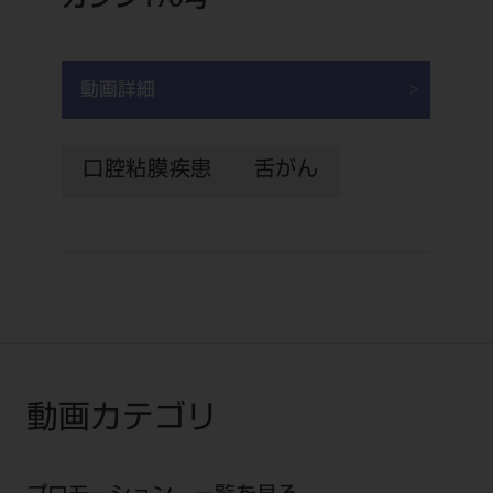
ガジン176号
電 話 /
0800-222-8020
（無料）
FAX /
0800-222-6480
（無料）
動画詳細
IP電話・ひかり電話は繋がらない場合がありま
す。
口腔粘膜疾患
舌がん
受付時間 月～金 9:00～17:00 （祝日・夏季休
暇、年末年始を除く）
歯科医療従事者専用窓口となります。
ディーラー様におかれましては、モリタ各担当営
業所へお問い合わせ願います。
動画カテゴリ
企業情報
個人情報保護方針
特定商取引について