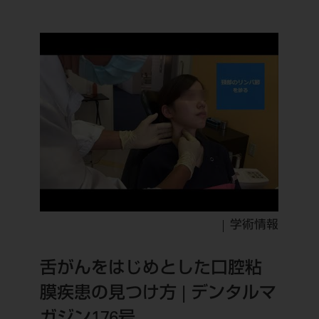
公式SNS一覧
添付文書の電子化
BLOG
ログイン
ショールーム
pdとは
ビバリーくんLINEスタンプ
オンラインカタログ InternetDO
Q&A
全国のショールーム
院内ツアー
Dental Plaza Tokyo
モリタ友の会のご案内
修理・メンテナンス等
北海道
デンタルマガジン
モリタ友の会無料会員登録
Dental Plaza Tokyo
宮城
MDSC
ビデオライブラリー
東京
DMR（ディーエムアール）
MDSCについて
愛知
特集
Digital Seminar
大阪
メールマガジンスマイル＋
見学予約
京都
学術情報
メール
ビバリーくんの歯科イラスト素材集
広島
モリタカレンダー
舌がんをはじめとした口腔粘
メールでのお問い合わせはこちら
福岡
膜疾患の見つけ方 | デンタルマ