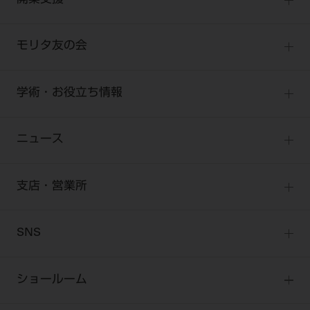
開業支援
診療用材料
全種別
BLOG
IT商品
One to One Club
歯科医師
モリタ友の会
製品サポート情報
オンラインカタログ InternetDO
開業マニュアル
歯科衛生士
有料会員のご案内
デジタル製品サポート
CADデータ
開業医インタビュー
学術・お役立ち情報
歯科技工士
一般会員
Q&A
中古医療機器
歯科開業への道
歯科助手
高齢者歯科
勤務医会員
ニュース
修理・メンテナンス等
添付文書の電子化
Start Up チェック
よくわかる高齢者歯科
Webセミナー
技工士会員
お問い合わせ
製品に関する重要なお知らせ
動画セミナー アーカイブ
始めよう訪問診療
デンタルショー
支店・営業所
衛生士会員
ニュース
物件エリア調査
高齢者歯科・訪問診療 製品情報
モリタ関連イベント
無料会員のご案内
支店営業所
SNS
DENTAL OFFICE セレクション
pd style
学会・研究会
会員登録
はじめての方へ
公式SNS一覧
ログイン
ショールーム
pdとは
ビバリーくんLINEスタンプ