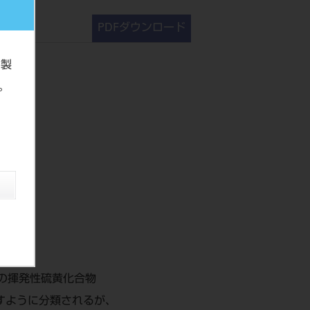
PDFダウンロード
の製
。
の揮発性硫黄化合物
すように分類されるが、