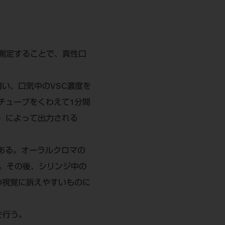
測定することで、真性口
用い、口気中のVSC濃度を
チューブをくわえて1分間
）によって出力される
である。オーラルクロマの
。その後、シリンジ中の
の視覚に訴えやすいものに
を行う。