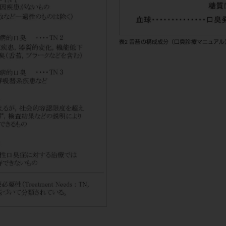
表2 舌苔の構成成分（口臭診療マニュアル