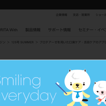
企業情報
支店・営業所
ショー
RITA With
製品情報
サポート情報
セミナー・イベ
ジン
125号 SUMMER
プロテアーゼを用いた口臭ケア・舌苔ケアのアプ
臭ケア・舌苔ケアのアプローチ