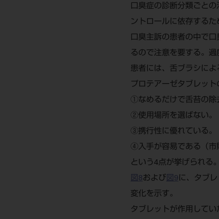
口臭症の診断分類ごとの
ントロールに依存するた
口臭主訴の患者の中で口
るので注意を要する。過
患者には、舌ブラシによ
プロテアーゼタブレット
①なめるだけで舌苔の除
②使用場所を選ばない。
③携行性に優れている。
④入手が容易である（市
という4点が挙げられる
図8
および
図9
に、タブレ
変化を示す。
タブレットが作用してい