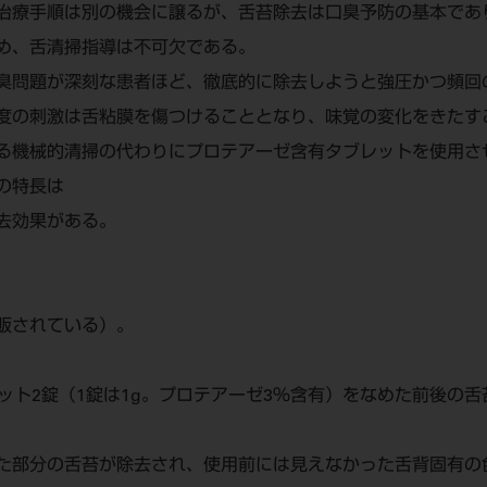
治療手順は別の機会に譲るが、舌苔除去は口臭予防の基本であ
め、舌清掃指導は不可欠である。
臭問題が深刻な患者ほど、徹底的に除去しようと強圧かつ頻回
度の刺激は舌粘膜を傷つけることとなり、味覚の変化をきたす
る機械的清掃の代わりにプロテアーゼ含有タブレットを使用さ
の特長は
去効果がある。
販されている）。
。
ット2錠（1錠は1g。プロテアーゼ3％含有）をなめた前後の舌
た部分の舌苔が除去され、使用前には見えなかった舌背固有の