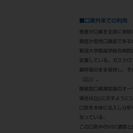
■口臭外来での利用
患者が口臭を主訴に来院
臭症か仮性口臭症である
新潟大学医歯学総合病院
定量している。ガスクロ
鼻呼吸のまま保持し、そ
（
図3
）。
簡易型口臭測定器のオー
場合は
図5
に示すように
口気を本体に注入し分析
なっている。
この口気中のVSC濃度