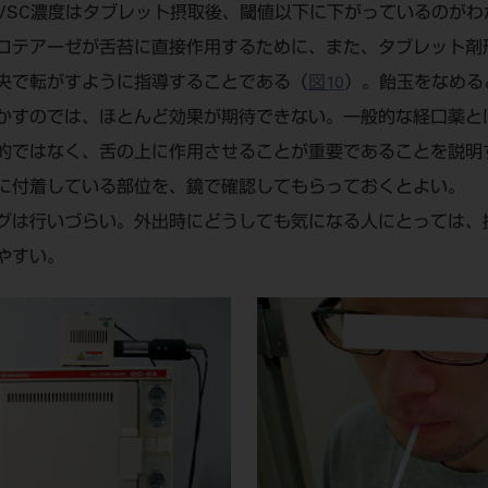
VSC濃度はタブレット摂取後、閾値以下に下がっているのがわ
ロテアーゼが舌苔に直接作用するために、また、タブレット剤
央で転がすように指導することである（
図10
）。飴玉をなめる
かすのでは、ほとんど効果が期待できない。一般的な経口薬と
的ではなく、舌の上に作用させることが重要であることを説明
に付着している部位を、鏡で確認してもらっておくとよい。
グは行いづらい。外出時にどうしても気になる人にとっては、
やすい。