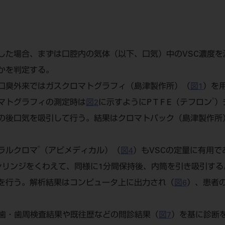
した場合、まずは口腔内の気体（以下、口気）中のVSC濃度を
かを判定する。
口臭外来ではガスクロマトグラフィ（島津製作所）（
図1
）を
®
マトグラフィの測定時は
図2
に示すようにP T F E（テフロン
）
の後口気を吸引して行う。結果はクロマトパック（島津製作所
®
ラルクロマ
（アビメディカル）（
図4
）もVSCの定量に有用
シリンジをくわえて、同様に1分間保持後、内筒を引き吸引する
を行う。解析結果はコンピュータ上に出力され（
図6
）、患者
と歯・歯周検査結果や既往歴などの問診結果（
図7
）を基に診断