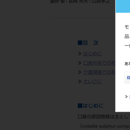
濃野 要 / 宮崎 秀夫 / 山賀孝之
モ
品
■目 次
一
≫
はじめに
≫
口臭外来での利用
あ
≫
介護現場での利用
≫
さいごに
≫
■はじめに
口臭の原因物質は主とし
（volatile sulph