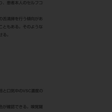
り、患者本人のセルフコ
の舌清掃を行う傾向があ
こともある。そのような
せる。
苔と口気中のVSC濃度の
色が確認できる。嗅覚閾