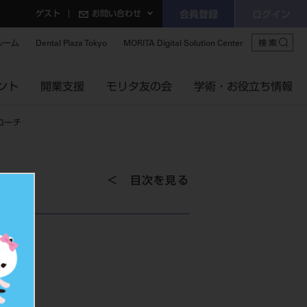
ゲスト
お問い合わせ
会員登録
ログイン
ルーム
Dental Plaza Tokyo
MORITA Digital Solution Center
検索
ント
開業支援
モリタ友の会
学術・お役立ち情報
ローチ
目次を見る