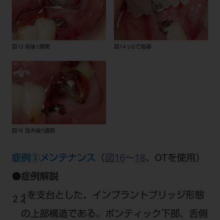
図13 術後1週間
図14 USで指導
図15 抜糸後1週間
症例③メンテナンス
（
図16
～
18
、OTを使用）
●
症例解説
を支台とした、インプラントブリッジ形態
2 2
の上部構造である。ポンティック下部、舌側