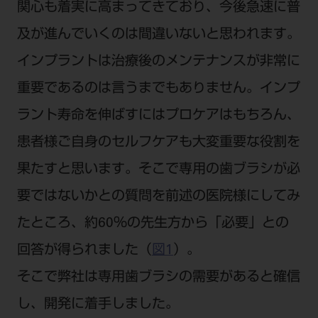
電 話 /
0800-222-8020
（無料）
関心も着実に高まってきており、今後急速に普
FAX /
0800-222-6480
（無料）
及が進んでいくのは間違いないと思われます。
インプラントは治療後のメンテナンスが非常に
IP電話・ひかり電話は繋がらない場合がありま
重要であるのは言うまでもありません。インプ
す。
ラント寿命を伸ばすにはプロケアはもちろん、
受付時間 月～金 9:00～17:00 （祝日・夏季休
暇、年末年始を除く）
患者様ご自身のセルフケアも大変重要な役割を
歯科医療従事者専用窓口となります。
果たすと思います。そこで専用の歯ブラシが必
ディーラー様におかれましては、モリタ各担当営
要ではないかとの質問を前述の医院様にしてみ
業所へお問い合わせ願います。
たところ、約60％の先生方から「必要」との
回答が得られました（
図1
）。
企業情報
そこで弊社は専用歯ブラシの需要があると確信
し、開発に着手しました。
個人情報保護方針
特定商取引について