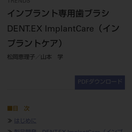
セミナー・イベント
TRENDS
チェア・ユニット
製品サポート情報
インプラント専用歯ブラシ
チェア・ユニット関連
全てのセミナー・イベント
製品から探す
開業支援
X線撮影装置・器具関連
全種別
DENT.EX ImplantCare（イン
カテゴリーから探す
レーザー装置関連
One to One Club
歯科医師
その他設備機器
モリタ友の会
メーカーから探す
プラントケア）
開業マニュアル
歯科衛生士
小型器械
デジタル製品サポート
有料会員のご案内
松岡恵理子／山本 学
開業医インタビュー
学術・お役立ち情報
歯科技工士
診療用材料
一般会員
メールでのお問い合わせ
歯科開業への道
歯科助手
高齢者歯科
IT商品
商品に関するお問い合わせ
勤務医会員
ニュース
PDFダウンロード
Start Up チェック
よくわかる高齢者歯科
院内ネットワーク関連
Webセミナー
モリタに対するご意見・お問い合わせ
技工士会員
DOOR/IOS/CADCAM関連
製品に関する重要なお知らせ
動画セミナー アーカイブ
始めよう訪問診療
デンタルショー
支店・営業所
ご開業に関するお問い合わせ
ディーラー向けシステム関連
衛生士会員
ニュース
物件エリア調査
■目 次
高齢者歯科・訪問診療 製品情報
モリタ関連イベント
CADデータ
お客様の声への取り組み
無料会員のご案内
支店営業所
SNS
DENTAL OFFICE セレクション
≫
はじめに
pd style
学会・研究会
中古医療機器
商品感動体験
会員登録
はじめての方へ