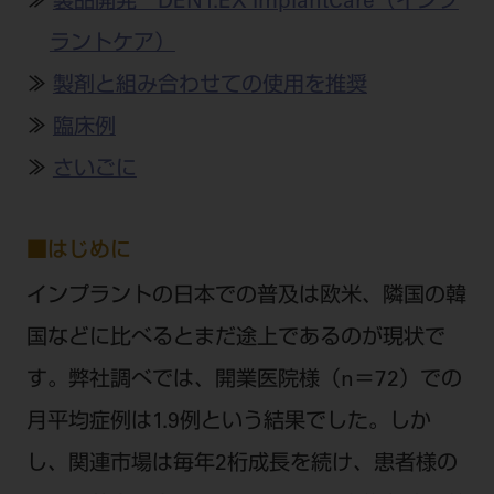
≫
製品開発 DENT.EX ImplantCare（インプ
公式SNS一覧
添付文書の電子化
BLOG
ログイン
ショールーム
pdとは
ラントケア）
ビバリーくんLINEスタンプ
オンラインカタログ InternetDO
Q&A
全国のショールーム
≫
製剤と組み合わせての使用を推奨
院内ツアー
Dental Plaza Tokyo
モリタ友の会のご案内
修理・メンテナンス等
北海道
≫
臨床例
デンタルマガジン
モリタ友の会無料会員登録
Dental Plaza Tokyo
宮城
≫
さいごに
MDSC
ビデオライブラリー
東京
DMR（ディーエムアール）
MDSCについて
■はじめに
愛知
特集
Digital Seminar
インプラントの日本での普及は欧米、隣国の韓
大阪
メールマガジンスマイル＋
見学予約
国などに比べるとまだ途上であるのが現状で
京都
メール
ビバリーくんの歯科イラスト素材集
す。弊社調べでは、開業医院様（n＝72）での
広島
モリタカレンダー
メールでのお問い合わせはこちら
月平均症例は1.9例という結果でした。しか
福岡
し、関連市場は毎年2桁成長を続け、患者様の