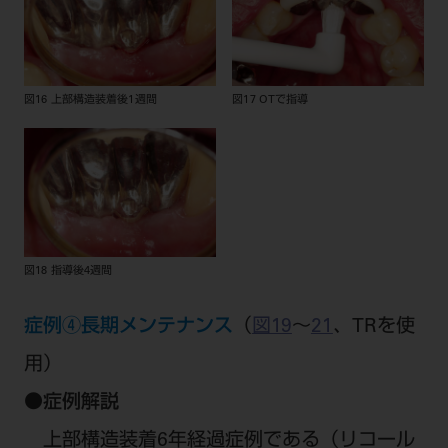
図16 上部構造装着後1週間
図17 OTで指導
図18 指導後4週間
症例④長期メンテナンス
（
図19
～
21
、TRを使
用）
●
症例解説
上部構造装着6年経過症例である（リコール