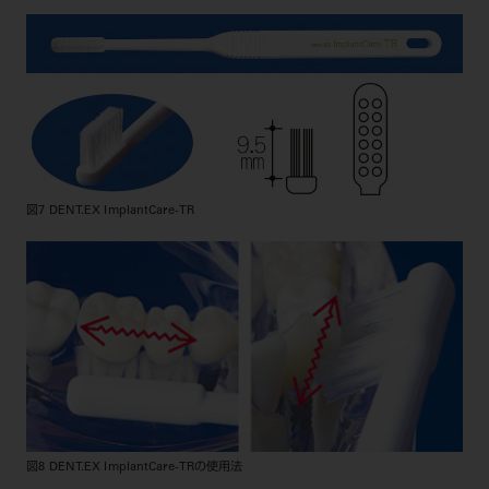
図7 DENT.EX ImplantCare-TR
図8 DENT.EX ImplantCare-TRの使用法