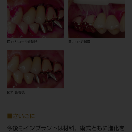
図19 リコール来院時
図20 TRで指導
図21 指導後
■さいごに
今後もインプラントは材料、術式ともに進化を