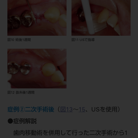
図10 術後1週間
図11 USで指導
図12 抜糸後1週間
症例②二次手術後
（
図13
～
15
、USを使用）
●
症例解説
歯肉移動術を併用して行った二次手術から1