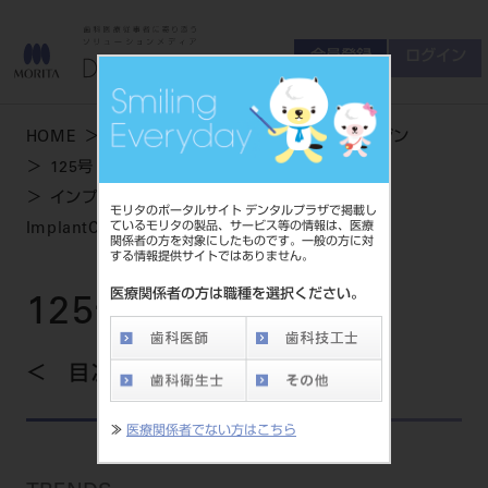
会員登録
ログイン
ゲスト
お問い合わせ
HOME
学術・お役立ち情報
デンタルマガジン
商品について
125号 SUMMER
会員登録
ログイン
セミナーについて
インプラント専用歯ブラシ DENT.EX
モリタのポータルサイト デンタルプラザで掲載し
友の会について
ているモリタの製品、サービス等の情報は、医療
ImplantCare（インプラントケア）
関係者の方を対象にしたものです。一般の方に対
ご開業について
する情報提供サイトではありません。
MORITA With
医療関係者の方は職種を選択ください。
125号 SUMMER
製品情報
目次を見る
製品情報トップ
サポート情報
≫
医療関係者でない方はこちら
製品カテゴリ
お客様相談センター
大型器械