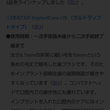
3品をラインナップしました（
図2
）。
①DENT.EX ImplantCare-US （ウルトラソフ
トタイプ）
（
図3
）
●
使用時期：一次手術抜糸後から二次手術終了
後まで
太さ0.1mmの非常に細い毛を10mmという
長めの毛丈で植毛した歯ブラシです。そのた
めインプラント部隣在歯の歯頸側面が磨きや
すくなっています（
図4
）。コンパクトヘッ
ドで口腔内での操作性にも優れています。
インプラントを入れた口腔内のケアにはイン