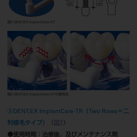
図5 DENT.EX ImplantCare-OT
図6 DENT.EX ImplantCare-OTの使用法
③DENT.EX ImplantCare-TR（Two Rows＝二
列植毛タイプ）
（
図7
）
●
使用時期：治療後、及びメンテナンス期