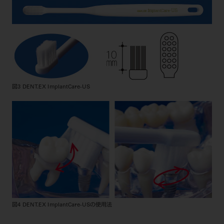
図3 DENT.EX ImplantCare-US
図4 DENT.EX ImplantCare-USの使用法