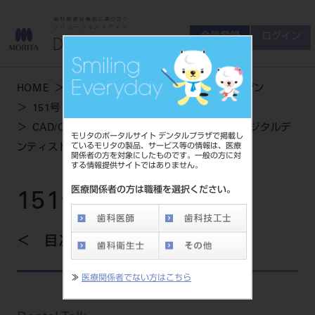
会員登録
ログイン
ゲスト
お問い合わせ
HOME
学術・お役立ち情報
デンタルマガジン
商品について
151号 WINTER
会員登録
ログイン
セミナーについて
CAD/CAM メタルフリー修復の新たな展開～デジタルデ
モリタのポータルサイト デンタルプラザで掲載し
友の会について
ているモリタの製品、サービス等の情報は、医療
ンティストリーの発展～
関係者の方を対象にしたものです。一般の方に対
ご開業について
する情報提供サイトではありません。
MORITA With
医療関係者の方は職種を選択ください。
151号 WINTER
製品情報
目次を見る
製品情報トップ
サポート情報
≫
医療関係者でない方はこちら
製品カテゴリ
お客様相談センター
大型器械