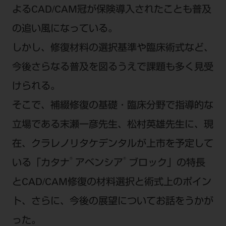
電 話 /
0800-222-8020
（無料）
よるCAD/CAM冠が保険導入されたことも普及
FAX /
0800-222-6480
（無料）
の追い風になっている。
しかし、修復材料の選択基準や臨床術式など、
IP電話・ひかり電話は繋がらない場合がありま
今後さらなる普及を図るうえで課題も多く見受
す。
受付時間 月～金 9:00～17:00 （祝日・夏季休
けられる。
暇、年末年始を除く）
そこで、補綴修復の基礎・臨床分野で指導的な
歯科医療従事者専用窓口となります。
立場である末瀬一彦先生、松村英雄先生に、現
ディーラー様におかれましては、モリタ各担当営
業所へお問い合わせ願います。
在、クラレノリタケデンタルが上市を予定して
®
®
いる「カタナ
アベンシア
ブロック」の特長
とCAD/CAM修復の材料選択と術式上のポイン
企業情報
ト、さらに、今後の展望についてお話をうかが
った。
個人情報保護方針
特定商取引について