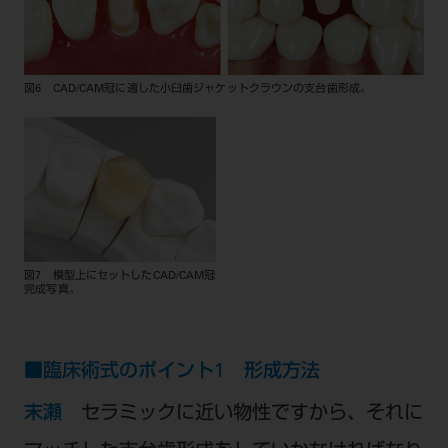
図6 CAD/CAM冠に適した小臼歯ジャケットクラウンの支台歯形成。
図7 模型上にセットしたCAD/CAM冠
完成写真。
■臨床術式のポイント1 形成方法
末瀬
セラミックに近い物性ですから、それに