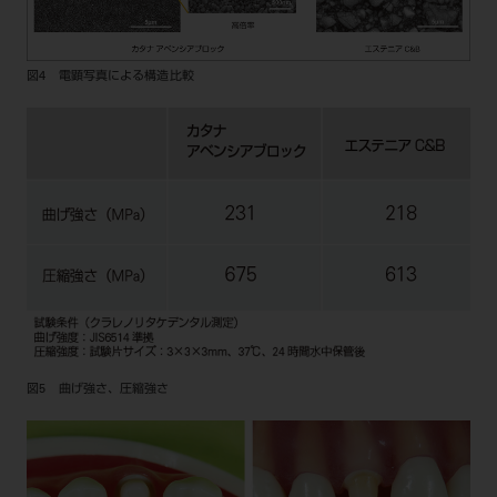
図4 電顕写真による構造比較
図5 曲げ強さ、圧縮強さ