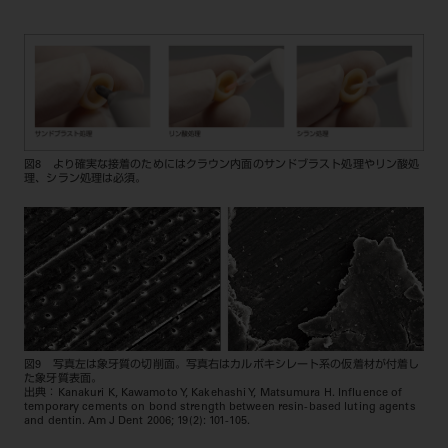
図8 より確実な接着のためにはクラウン内面のサンドブラスト処理やリン酸処
理、シラン処理は必須。
図9 写真左は象牙質の切削面。写真右はカルボキシレート系の仮着材が付着し
た象牙質表面。
出典：Kanakuri K, Kawamoto Y, Kakehashi Y, Matsumura H. Influence of
temporary cements on bond strength between resin-based luting agents
and dentin. Am J Dent 2006; 19(2): 101-105.