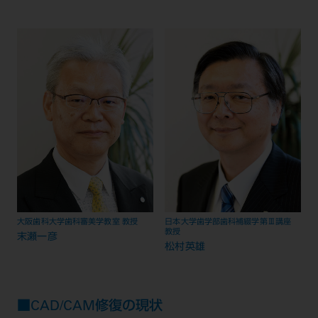
ご利用規約
SNSアカウント利用規約
推奨環境
サイトマップ
大阪歯科大学歯科審美学教室 教授
日本大学歯学部歯科補綴学第Ⅲ講座
教授
末瀬一彦
松村英雄
■CAD/CAM修復の現状