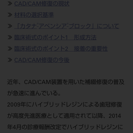
公式SNS一覧
≫
CAD/CAM修復の現状
添付文書の電子化
BLOG
ログイン
ショールーム
pdとは
ビバリーくんLINEスタンプ
≫
材料の選択基準
オンラインカタログ InternetDO
Q&A
全国のショールーム
院内ツアー
®
®
≫
「カタナ
アベンシア
ブロック」について
Dental Plaza Tokyo
モリタ友の会のご案内
修理・メンテナンス等
北海道
デンタルマガジン
≫
臨床術式のポイント1 形成方法
モリタ友の会無料会員登録
Dental Plaza Tokyo
宮城
MDSC
ビデオライブラリー
≫
臨床術式のポイント2 接着の重要性
東京
≫
CAD/CAM修復の今後
DMR（ディーエムアール）
MDSCについて
愛知
特集
Digital Seminar
大阪
近年、CAD/CAM装置を用いた補綴修復の普及
メールマガジンスマイル＋
見学予約
が急速に進んでいる。
京都
メール
ビバリーくんの歯科イラスト素材集
2009年にハイブリッドレジンによる歯冠修復
広島
モリタカレンダー
メールでのお問い合わせはこちら
が高度先進医療として適用されて以降、2014
福岡
年4月の診療報酬改定でハイブリッドレジンに