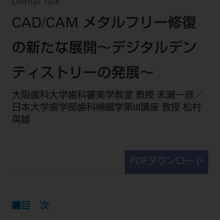
セミナー・イベント
Dental Talk
チェア・ユニット
製品サポート情報
CAD/CAM メタルフリー修復
チェア・ユニット関連
全てのセミナー・イベント
製品から探す
開業支援
X線撮影装置・器具関連
全種別
の新たな展開～デジタルデン
カテゴリーから探す
レーザー装置関連
One to One Club
歯科医師
その他設備機器
モリタ友の会
メーカーから探す
ティストリーの発展～
開業マニュアル
歯科衛生士
小型器械
デジタル製品サポート
有料会員のご案内
大阪歯科大学歯科審美学教室 教授 末瀬一彦／
開業医インタビュー
学術・お役立ち情報
歯科技工士
診療用材料
日本大学歯学部歯科補綴学第III講座 教授 松村
一般会員
メールでのお問い合わせ
歯科開業への道
英雄
歯科助手
高齢者歯科
IT商品
商品に関するお問い合わせ
勤務医会員
ニュース
Start Up チェック
よくわかる高齢者歯科
院内ネットワーク関連
Webセミナー
モリタに対するご意見・お問い合わせ
技工士会員
DOOR/IOS/CADCAM関連
製品に関する重要なお知らせ
動画セミナー アーカイブ
PDFダウンロード
始めよう訪問診療
デンタルショー
支店・営業所
ご開業に関するお問い合わせ
ディーラー向けシステム関連
衛生士会員
ニュース
物件エリア調査
高齢者歯科・訪問診療 製品情報
モリタ関連イベント
CADデータ
お客様の声への取り組み
無料会員のご案内
支店営業所
SNS
DENTAL OFFICE セレクション
pd style
学会・研究会
■目 次
中古医療機器
商品感動体験
会員登録
はじめての方へ