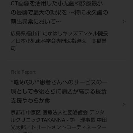
CT画像を活用した小児歯科診療最小
の侵襲で最大の効果を 〜特に永久歯の
萌出異常において〜
広島県福山市 たかはしキッズデンタル院長
／日本小児歯科学会専門医指導医 髙橋昌
司
Field Report
“噛めない”患者さんへのサービスの一
環として今後さらに需要が高まる摂食
支援やわらか食
京都市中京区 医療法人社団洛歯会 デンタ
ルクリニックTAKANNA - 笋 理事長 中田
光太郎／トリートメントコーディネーター