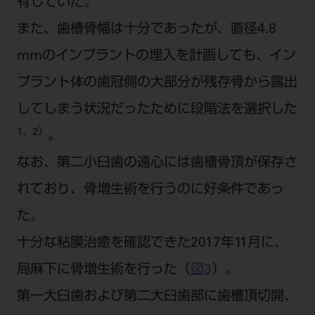
有していた。
また、歯槽骨幅は十分であったが、直径4.8
mmのインプラントの埋入を計画しても、イン
プラント体の歯冠側の大部分が残存骨から露出
してしまう状況だったために段階法を選択した
1、2）
。
なお、第二小臼歯の遠心には歯槽骨頂が保存さ
れており、骨増生術を行うのに好条件であっ
た。
十分な粘膜治癒を確認できた2017年11月に、
局麻下に骨増生術を行った（
図3
）。
第一大臼歯および第二大臼歯部に歯槽頂切開、