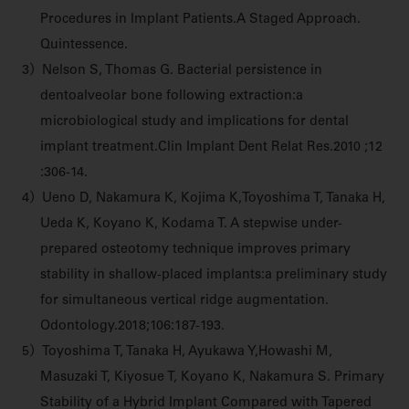
Procedures in Implant Patients.A Staged Approach.
Quintessence.
3）Nelson S, Thomas G. Bacterial persistence in
dentoalveolar bone following extraction:a
microbiological study and implications for dental
implant treatment.Clin Implant Dent Relat Res.2010 ;12
:306-14.
4）Ueno D, Nakamura K, Kojima K,Toyoshima T, Tanaka H,
Ueda K, Koyano K, Kodama T. A stepwise under-
prepared osteotomy technique improves primary
stability in shallow-placed implants:a preliminary study
for simultaneous vertical ridge augmentation.
Odontology.2018;106:187-193.
5）Toyoshima T, Tanaka H, Ayukawa Y,Howashi M,
Masuzaki T, Kiyosue T, Koyano K, Nakamura S. Primary
Stability of a Hybrid Implant Compared with Tapered