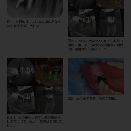
図1 歯根破折により抜歯適応となっ
た右側下顎第一大臼歯。
図2-1 veraviewepocs 3Df によるCT
画像。第一大臼歯近心根相当部で頰舌
的に歯槽骨が欠損していた。
図3 局麻後の右側下顎の欠損部。
図2-2 遠心根相当部で舌側の歯槽骨
は保存されていたが、頰側は欠損して
いた。