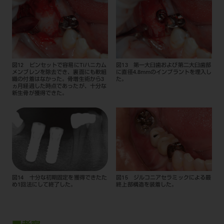
図12 ピンセットで容易にTiハニカム
図13 第一大臼歯および第二大臼歯部
メンブレンを除去でき、裏面にも軟組
に直径4.8mmのインプラントを埋入し
織の付着はなかった。骨増生術から3
た。
ヵ月経過した時点であったが、十分な
新生骨が獲得できた。
図14 十分な初期固定を獲得できたた
図15 ジルコニアセラミックによる最
め1回法にして終了した。
終上部構造を装着した。