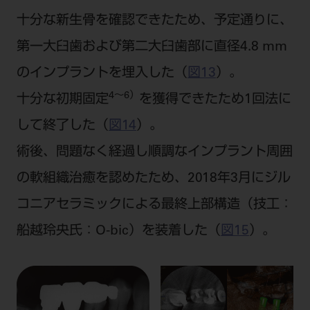
十分な新生骨を確認できたため、予定通りに、
第一大臼歯および第二大臼歯部に直径4.8 mm
のインプラントを埋入した（
図13
）。
4〜6）
十分な初期固定
を獲得できたため1回法に
して終了した（
図14
）。
術後、問題なく経過し順調なインプラント周囲
の軟組織治癒を認めたため、2018年3月にジル
コニアセラミックによる最終上部構造（技工：
船越玲央氏：O-bic）を装着した（
図15
）。