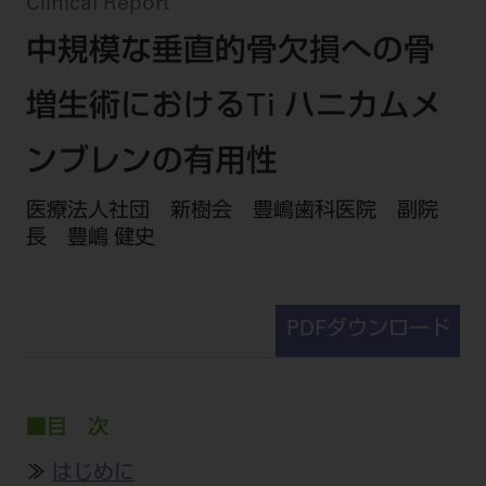
セミナー・イベント
Clinical Report
チェア・ユニット
製品サポート情報
中規模な垂直的骨欠損への骨
チェア・ユニット関連
全てのセミナー・イベント
製品から探す
開業支援
X線撮影装置・器具関連
全種別
増生術におけるTi ハニカムメ
カテゴリーから探す
レーザー装置関連
One to One Club
歯科医師
その他設備機器
モリタ友の会
メーカーから探す
ンブレンの有用性
開業マニュアル
歯科衛生士
小型器械
デジタル製品サポート
有料会員のご案内
医療法人社団 新樹会 豊嶋歯科医院 副院
開業医インタビュー
学術・お役立ち情報
歯科技工士
診療用材料
長 豊嶋 健史
一般会員
メールでのお問い合わせ
歯科開業への道
歯科助手
高齢者歯科
IT商品
商品に関するお問い合わせ
勤務医会員
ニュース
Start Up チェック
よくわかる高齢者歯科
院内ネットワーク関連
Webセミナー
モリタに対するご意見・お問い合わせ
技工士会員
PDFダウンロード
DOOR/IOS/CADCAM関連
製品に関する重要なお知らせ
動画セミナー アーカイブ
始めよう訪問診療
デンタルショー
支店・営業所
ご開業に関するお問い合わせ
ディーラー向けシステム関連
衛生士会員
ニュース
物件エリア調査
高齢者歯科・訪問診療 製品情報
モリタ関連イベント
CADデータ
お客様の声への取り組み
無料会員のご案内
支店営業所
■目 次
SNS
DENTAL OFFICE セレクション
pd style
学会・研究会
中古医療機器
商品感動体験
会員登録
≫
はじめに
はじめての方へ