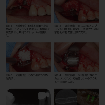
図8-1 （別症例）右側上顎第一小臼
図8-2 （別症例）Tiハニカムメンブ
歯部のインプラント周囲炎。軟組織を
レンを口蓋側に固定し、周囲からの自
除去すると頰側のスレッドが露出し
家骨粉砕骨を露出部に充填。
た。
図8-3 （別症例）その外側にDBBM
図8-4 （別症例）（別症例）Tiハニ
を充填。
カムメンブレンで被覆し2本のスクリ
ューで固定した。