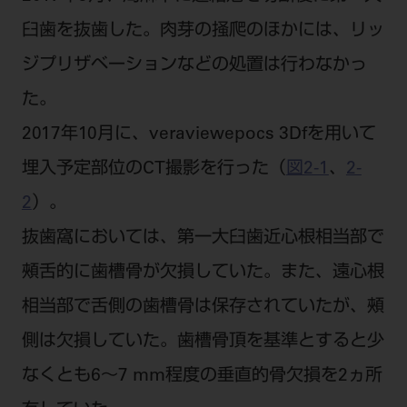
ご利用規約
SNSアカウント利用規約
臼歯を抜歯した。肉芽の掻爬のほかには、リッ
推奨環境
サイトマップ
ジプリザベーションなどの処置は行わなかっ
た。
2017年10月に、veraviewepocs 3Dfを用いて
埋入予定部位のCT撮影を行った（
図2-1
、
2-
2
）。
抜歯窩においては、第一大臼歯近心根相当部で
頰舌的に歯槽骨が欠損していた。また、遠心根
相当部で舌側の歯槽骨は保存されていたが、頰
側は欠損していた。歯槽骨頂を基準とすると少
なくとも6〜7 mm程度の垂直的骨欠損を2ヵ所