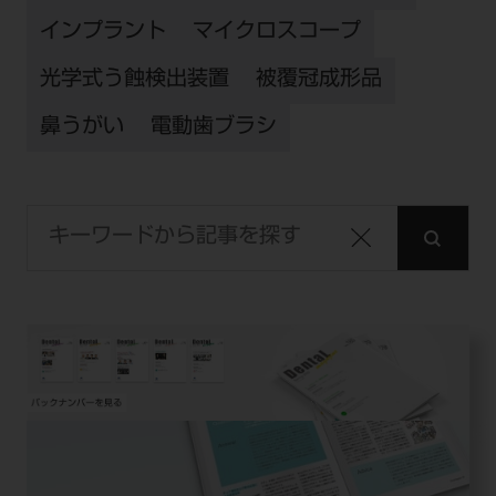
インプラント
マイクロスコープ
光学式う蝕検出装置
被覆冠成形品
鼻うがい
電動歯ブラシ