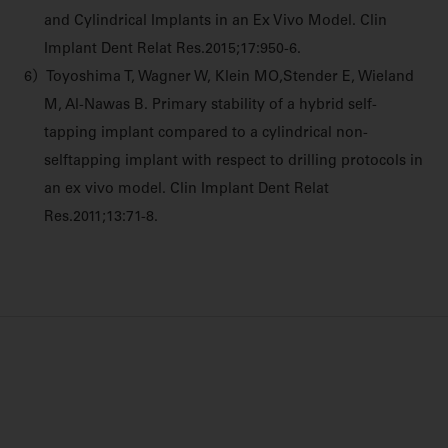
and Cylindrical Implants in an Ex Vivo Model. Clin
Implant Dent Relat Res.2015;17:950-6.
6）Toyoshima T, Wagner W, Klein MO,Stender E, Wieland
M, Al-Nawas B. Primary stability of a hybrid self-
tapping implant compared to a cylindrical non-
selftapping implant with respect to drilling protocols in
an ex vivo model. Clin Implant Dent Relat
Res.2011;13:71-8.