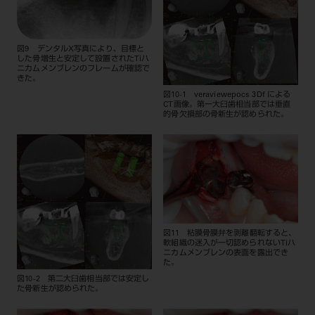
図9 デンタルX写真により、目標と
した骨増生と安定して設置されたTiハ
ニカムメンブレンのフレームが確認で
きた。
図10-1 veraviewepocs 3Df による
CT画像。第一大臼歯相当部では垂直
的骨欠損部の骨新生が認められた。
図11 粘膜骨膜弁を剥離翻転すると、
軟組織の迷入が一切認められないTiハ
ニカムメンブレンの表面を露出でき
た。
図10-2 第二大臼歯相当部では安定し
た骨新生が認められた。