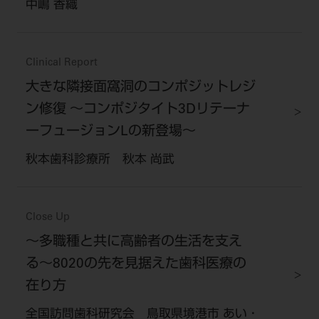
中嶋 香織
Clinical Report
大きな隣接面窩洞のコンポジットレジ
ン修復 〜コンポジタイト3Dリテーナ
ーフュージョンLの新登場〜
秋本歯科診療所 秋本 尚武
Close Up
〜多職種と共に高齢者の生活を支え
る〜8020の先を見据えた歯科医療の
在り方
全国訪問歯科研究会 鳥取県境港市 あい・