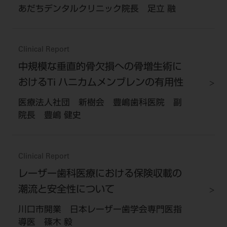
あだちデンタルクリニック院長 足立 融
Clinical Report
中規模な垂直的骨欠損への骨増生術に
おけるTi ハニカムメンブレンの有用性
医療法人社団 新樹会 豊嶋歯科医院 副
院長 豊嶋 健史
Clinical Report
レーザー歯科医療における保険収載の
潮流と安全性について
川口市開業 日本レーザー歯学会専門医指
導医 篠木 毅