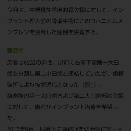
電 話 /
0800-222-8020
（無料）
今回は、中規模な垂直的骨欠損に対して、イン
FAX /
0800-222-6480
（無料）
プラント埋入前の骨増生術にこのTiハニカムメ
IP電話・ひかり電話は繋がらない場合がありま
ンブレンを使用した症例を供覧する。
す。
受付時間 月～金 9:00～17:00 （祝日・夏季休
■症例
暇、年末年始を除く）
患者は62歳の男性。以前に右側下顎第一大臼
歯科医療従事者専用窓口となります。
ディーラー様におかれましては、モリタ各担当営
歯を分割し第二小臼歯と連結していたが、歯根
業所へお問い合わせ願います。
破折により抜歯適応となった（
図1
）。
抜歯後の第一大臼歯および第二大臼歯部の欠損
に対して、患者がインプラント治療を希望し
企業情報
た。
個人情報保護方針
特定商取引について
2017年9月、局麻下に連結冠を切断後に第一大