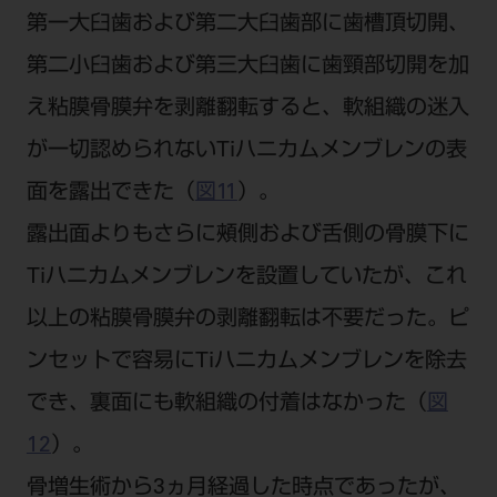
第一大臼歯および第二大臼歯部に歯槽頂切開、
第二小臼歯および第三大臼歯に歯頸部切開を加
え粘膜骨膜弁を剥離翻転すると、軟組織の迷入
が一切認められないTiハニカムメンブレンの表
面を露出できた（
図11
）。
露出面よりもさらに頰側および舌側の骨膜下に
Tiハニカムメンブレンを設置していたが、これ
以上の粘膜骨膜弁の剥離翻転は不要だった。ピ
ンセットで容易にTiハニカムメンブレンを除去
でき、裏面にも軟組織の付着はなかった（
図
12
）。
骨増生術から3ヵ月経過した時点であったが、