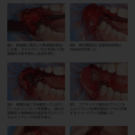
図4 抜歯窩に残存した軟組織を除去
図5 骨欠損部位に自家骨粉砕骨と
した後、ラウンドバーなどを用いて抜
DBBMを充填した。
歯窩内の骨を穿孔し血流を得た。
図6 骨増生後に予め賦形していたTi
図7 ゴアテックス縫合糸でTiハニカ
ハニカムメンブレンを設置し、遠心の
ムメンブレンを増生部位に十分に圧接
再賦形と骨補填材の追加を行いTiハニ
するイメージで一次閉鎖した。
カムメンブレンの安定を得た。