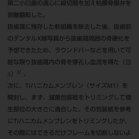
第二小臼歯の遠心に縦切開を加え粘膜骨膜弁を
剥離翻転した。
抜歯窩に残存した軟組織を除去した後、抜歯前
のデンタルX線写真から抜歯窩周囲の骨硬化を
予想できたため、ラウンドバーなどを用いて可
能な限り抜歯窩内の骨を穿孔し血流を得た（
図
3）
4
）
。
次に、Tiハニカムメンブレン（サイズM1）を
開封し、まず、滅菌包装紙をトリミングして増
生部位の大きさに適合した。その包装紙を参考
にTiハニカムメンブレンをトリミングしたが、
その際にはできるだけフレームを切断しないよ