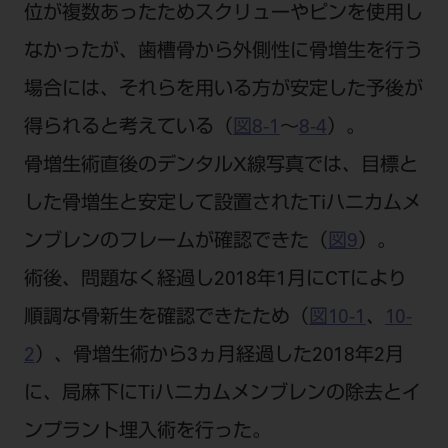
位が複数あったためスクリューやピンを使用し
なかったが、歯槽骨から外側性に骨増生を行う
場合には、それらを用いる方が安定した予後が
得られると考えている（
図8-1
～
8-4
）。
骨増生術直後のデンタルX線写真では、目標と
した骨増生と安定して設置されたTiハニカムメ
ンブレンのフレームが確認できた（
図9
）。
術後、問題なく経過し2018年1月にCTにより
順調な骨新生を確認できたため（
図10-1
、
10-
2
）、骨増生術から3ヵ月経過した2018年2月
に、局麻下にTiハニカムメンブレンの除去とイ
ンプラント埋入術を行った。