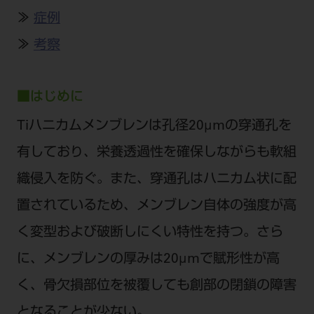
公式SNS一覧
添付文書の電子化
BLOG
ログイン
≫
症例
ショールーム
pdとは
ビバリーくんLINEスタンプ
オンラインカタログ InternetDO
Q&A
≫
考察
全国のショールーム
院内ツアー
Dental Plaza Tokyo
モリタ友の会のご案内
修理・メンテナンス等
北海道
デンタルマガジン
■はじめに
モリタ友の会無料会員登録
Dental Plaza Tokyo
宮城
MDSC
ビデオライブラリー
Tiハニカムメンブレンは孔径20μmの穿通孔を
東京
DMR（ディーエムアール）
MDSCについて
有しており、栄養透過性を確保しながらも軟組
愛知
特集
Digital Seminar
織侵入を防ぐ。また、穿通孔はハニカム状に配
大阪
メールマガジンスマイル＋
置されているため、メンブレン自体の強度が高
見学予約
京都
メール
ビバリーくんの歯科イラスト素材集
く変型および破断しにくい特性を持つ。さら
広島
モリタカレンダー
に、メンブレンの厚みは20μmで賦形性が高
メールでのお問い合わせはこちら
福岡
く、骨欠損部位を被覆しても創部の閉鎖の障害
となることが少ない。