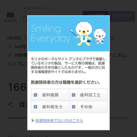
会員登録
ログイン
ゲスト
お問い合わせ
HOME
学術・お役立ち情報
デンタルマガジン
商品について
166号 AUTUMN
会員登録
ログイン
セミナーについて
中規模な垂直的骨欠損への骨増生術におけるTi ハニカム
モリタのポータルサイト デンタルプラザで掲載し
友の会について
ているモリタの製品、サービス等の情報は、医療
メンブレンの有用性
関係者の方を対象にしたものです。一般の方に対
ご開業について
する情報提供サイトではありません。
MORITA With
医療関係者の方は職種を選択ください。
166号 AUTUMN
製品情報
目次を見る
製品情報トップ
サポート情報
≫
医療関係者でない方はこちら
製品カテゴリ
お客様相談センター
大型器械