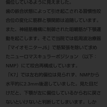
偏位しているように見えました。
ご利用規約
SNSアカウント利用規約
歯の嵌合状態によって引き起こされる習慣性咬
推奨環境
サイトマップ
合位の変化に筋群と顎関節は追随しています。
また、神経筋機構に制御された咀嚼筋が下顎運
動を起こします。そこで当院では低周波治療器
「マイオモニターJ5」で筋緊張を除いて求め
たニューロマスキュラーポジション （以下：
NMP）にて咬合再構成しています。
「K7」では左右的偏位は見られず、NMPから
水平的に2.3mm後退していました。見た目だ
けだと、下顎が左に偏位しているから右に戻さ
ないといけないと判断してしまいます。しか