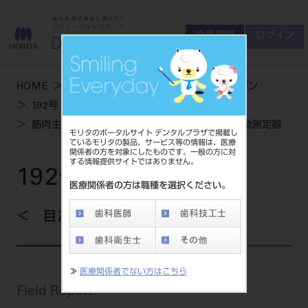
会員登録
ログイン
ゲスト
お問い合わせ
HOME
学術・お役立ち情報
デンタルマガジン
商品について
192号 SPRING
会員登録
ログイン
セミナーについて
筋肉主導の正しい顎位を測定する歯科用下顎運動測定器
モリタのポータルサイト デンタルプラザで掲載し
友の会について
ているモリタの製品、サービス等の情報は、医療
関係者の方を対象にしたものです。一般の方に対
ご開業について
する情報提供サイトではありません。
MORITA With
192号 SPRING
医療関係者の方は職種を選択ください。
目次を見る
製品情報
製品情報トップ
サポート情報
≫
医療関係者でない方はこちら
製品カテゴリ
Field Report
お客様相談センター
大型器械