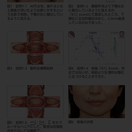
図1 症例1-1 40代女性。疲れると右
図2 症例1-2 顔貌所見より下顎は左
上奥歯が浮いたような感じがするとい
に偏位しているように見えるが、
う主訴で来院。下顎が左に偏位してい
「K7」scan5にて測定したところ、下
るように見える。
顎位に左右的偏位はなく、2.3mm後退
しているのみであった。
図3 症例1-3 動的治療開始時
図4 症例1-4 術後「K7」Scan5。完
全ではないが、術前より生理的な顎位
に近づけることができた。
₆₅₄
₄₅₆
図6 術後の状態
図5 症例1-5
、
、
をオク
₅
ルーザルべニアにして、緊密な咬頭嵌
合を付与して治療終了。