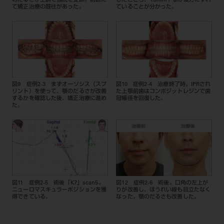
のだるさが主訴で当院を受診。前医に
したところ、1.3mm下顎が後方にずれ
て矯正治療の既往があった。
ていることが分かった。
図9 症例2-3 まずオーソシス（スプ
図10 症例2-4 治療終了時。IPRされ
リント）を使って、顎のだるさが改善
た上顎前歯はコンポジットレジンで歯
するかを確認した後、矯正治療に進め
冠幅径を回復した。
た。
図11 症例2-5 術後「K7」scan5。
図12 症例2-6 術後。口角の左上が
ニューロマスキュラーポジションを獲
りが改善し、ほうれい線も目立たなく
得できている。
なった。顎のだるさも改善した。