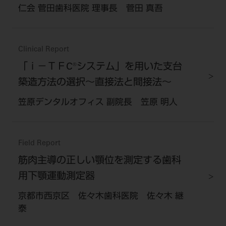
仁会 菅田歯科医院 理事長 菅田 真吾
Clinical Report
「ｉ－ＴＦC®システム」を用いた支台
築造方法の選択～直接法と間接法～
笠原デンタルオフィス 副院長 笠原 明人
Field Report
筋肉主導の正しい顎位を測定する歯科
用下顎運動測定器
京都市西京区 佐々木歯科医院 佐々木 継
泰