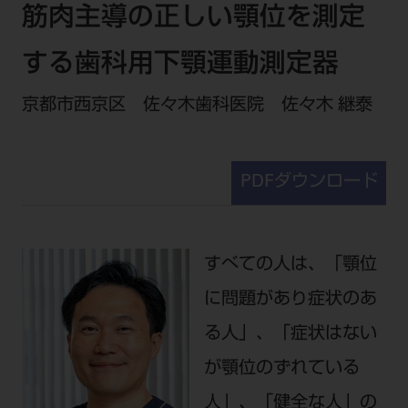
セミナー・イベント
筋肉主導の正しい顎位を測定
チェア・ユニット
製品サポート情報
チェア・ユニット関連
全てのセミナー・イベント
製品から探す
する歯科用下顎運動測定器
開業支援
X線撮影装置・器具関連
全種別
カテゴリーから探す
レーザー装置関連
京都市西京区 佐々木歯科医院 佐々木 継泰
One to One Club
歯科医師
その他設備機器
モリタ友の会
メーカーから探す
開業マニュアル
歯科衛生士
小型器械
デジタル製品サポート
有料会員のご案内
PDFダウンロード
開業医インタビュー
学術・お役立ち情報
歯科技工士
診療用材料
一般会員
メールでのお問い合わせ
歯科開業への道
歯科助手
高齢者歯科
IT商品
商品に関するお問い合わせ
勤務医会員
ニュース
Start Up チェック
よくわかる高齢者歯科
院内ネットワーク関連
すべての人は、「顎位
Webセミナー
モリタに対するご意見・お問い合わせ
技工士会員
DOOR/IOS/CADCAM関連
製品に関する重要なお知らせ
動画セミナー アーカイブ
に問題があり症状のあ
始めよう訪問診療
デンタルショー
支店・営業所
ご開業に関するお問い合わせ
ディーラー向けシステム関連
衛生士会員
ニュース
る人」、「症状はない
物件エリア調査
高齢者歯科・訪問診療 製品情報
モリタ関連イベント
CADデータ
お客様の声への取り組み
無料会員のご案内
支店営業所
が顎位のずれている
SNS
DENTAL OFFICE セレクション
pd style
学会・研究会
中古医療機器
商品感動体験
会員登録
人」、「健全な人」の
はじめての方へ