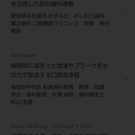
を活用した医科歯科連携
愛知県名古屋市 かすもり・おしむら歯科・
矯正歯科 口腔機能クリニック 院長 押村
憲昭
Field Report
歯間部に溜まった食渣やプラークを水
の力で除去する口腔洗浄器
福岡市中央区 船越歯科医院 院長 船越
栄次／歯科医師 永瀬 尚稔／歯科衛生士
松山 友香
Dental Life Design YouTubeチャンネル