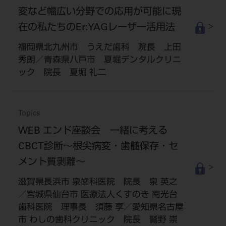
変など幅広い分野での応用が可能に現
在の私たちのEr:YAGレーザー活用法
福岡県北九州市 うえだ歯科 院長 上田
秀朗／青森県八戸市 夏堀デンタルクリニ
ック 院長 夏堀 礼二
Topics
WEB エンド座談会 一緒に考える
CBCT診断～根尖病変・歯髄保存・セ
メント質剥離～
滋賀県長浜市 泉歯科医院 院長 泉 英之
／宮城県仙台市 医療法人くすのき 南光台
歯科医院 理事長 須藤 享／愛知県名古屋
市 わしの歯科クリニック 院長 鷲野 崇