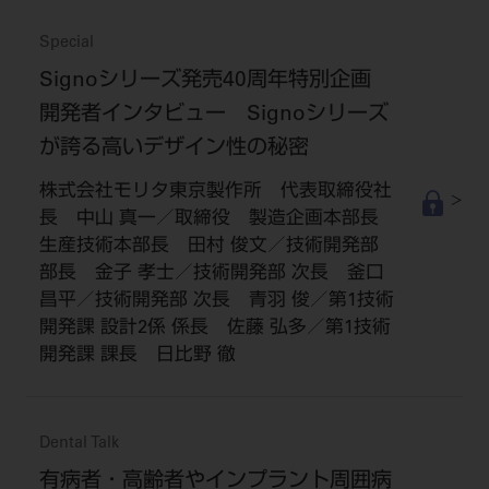
Special
Signoシリーズ発売40周年特別企画
開発者インタビュー Signoシリーズ
が誇る高いデザイン性の秘密
株式会社モリタ東京製作所 代表取締役社
長 中山 真一／取締役 製造企画本部長
生産技術本部長 田村 俊文／技術開発部
部長 金子 孝士／技術開発部 次長 釜口
昌平／技術開発部 次長 青羽 俊／第1技術
開発課 設計2係 係長 佐藤 弘多／第1技術
開発課 課長 日比野 徹
Dental Talk
有病者・高齢者やインプラント周囲病