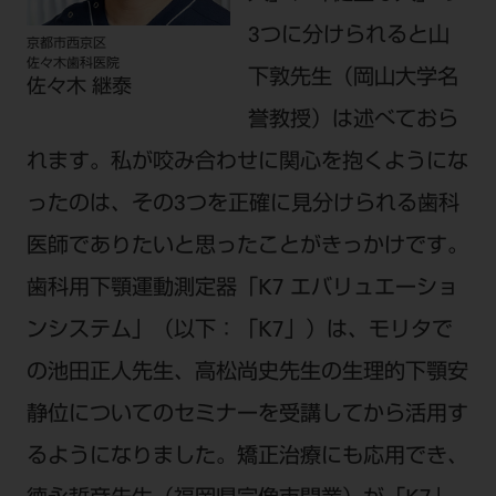
公式SNS一覧
添付文書の電子化
BLOG
ログイン
ショールーム
3つに分けられると山
pdとは
京都市西京区
ビバリーくんLINEスタンプ
オンラインカタログ InternetDO
Q&A
佐々木歯科医院
下敦先生（岡山大学名
全国のショールーム
院内ツアー
佐々木 継泰
Dental Plaza Tokyo
モリタ友の会のご案内
修理・メンテナンス等
誉教授）は述べておら
北海道
デンタルマガジン
モリタ友の会無料会員登録
Dental Plaza Tokyo
れます。私が咬み合わせに関心を抱くようにな
宮城
MDSC
ビデオライブラリー
ったのは、その3つを正確に見分けられる歯科
東京
DMR（ディーエムアール）
MDSCについて
医師でありたいと思ったことがきっかけです。
愛知
特集
Digital Seminar
歯科用下顎運動測定器「K7 エバリュエーショ
大阪
メールマガジンスマイル＋
見学予約
ンシステム」（以下：「K7」）は、モリタで
京都
メール
ビバリーくんの歯科イラスト素材集
の池田正人先生、高松尚史先生の生理的下顎安
広島
モリタカレンダー
静位についてのセミナーを受講してから活用す
メールでのお問い合わせはこちら
福岡
るようになりました。矯正治療にも応用でき、