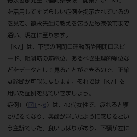
電 話 /
0800-222-8020
（無料）
徳永哲彦先生（福岡県宗像市開業）が「K7」
を活用してすばらしい症例を提示されているの
FAX /
0800-222-6480
（無料）
を見て、徳永先生に教えを乞うため宗像市まで
IP電話・ひかり電話は繋がらない場合がありま
通い、現在に至ります。
す。
「K7」は、下顎の開閉口運動路や開閉口スピ
受付時間 月～金 9:00～17:00 （祝日・夏季休
ード、咀嚼筋の筋電位、あるべき生理的顎位な
暇、年末年始を除く）
歯科医療従事者専用窓口となります。
どをデータとして見ることができるので、正確
ディーラー様におかれましては、モリタ各担当営
な診断が可能になります。それでは「K7」を
業所へお問い合わせ願います。
用いた症例を見ていきましょう。
症例1（
図1
～
6
）は、40代女性で、疲れると顎
がだるくなり、奥歯が浮いたように感じるとい
企業情報
う主訴でした。食いしばりがあり、下顎が左に
個人情報保護方針
特定商取引について