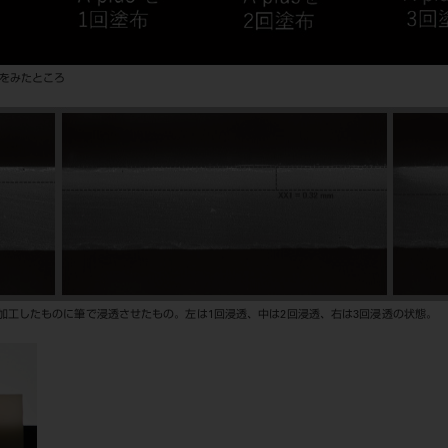
化をみたところ
薄片加工したものに筆で浸透させたもの。左は1回浸透、中は2回浸透、右は3回浸透の状態。