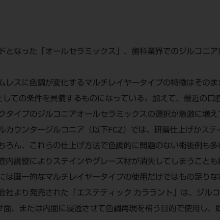
ドとなった「オールセラミックス」、歯科業界でのジルコニア
ムレスに色調が変化するマルチレイヤータイプの特徴はそのま
素材としての条件を具備するものになっている。加えて、最近の
クタイプのジルコニアオールセラミックスの選択が急激に増え
ルカウンタージルコニア（以下FCZ）では、研磨仕上げかステ
ちろん、これらの仕上げ方法で色調的に問題のない術後例も多
腔内調整によりステインやグレーズ材が消失してしまうことも
には画一的なマルチレイヤータイプの使用だけではもの足りな
会社より発売された「エステティック カララント」は、ジル
き付け面、または内面に浸透させて色調再現を補う目的で使用し