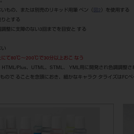
る。
ないもの、または別売のリキッド用筆 ペン（
図2
）を使用する
塗りとする
調調整に支障のない3回までを目安と する
ない
にて80℃～200℃で30分以上おこ なう
TML/Plus、UTML、STML、 YML用に開発され色調調
もので ることを念頭におき、細かなキャラク タライズはFC