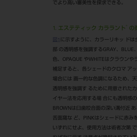
でより高い審美性を探求できる。
®
1. エステティック カララント
の
図1
に示すように、カラーリキッ ドは全12
部 の透明感を強調するGRAY、BLUE、
色、OPAQUE やWHITEはクラウ
補足すると、各シェードのクロマ アッ
場合には 画一的な色調になるため、天
透明感を強調す るために用意されたカ
イヤー法を応用する場 合にも透明感の再
BROWNは臼歯咬合面の深い溝付近 
舌面窩な ど、PINKはシェードに赤
いずれにせよ、使用方法は術者次第 