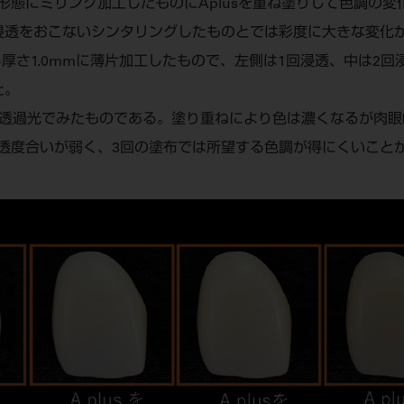
冠形態にミリング加工したものにAplusを重ね塗りして色調の
浸透をおこないシンタリングしたものとでは彩度に大きな変化
ら厚さ1.0mmに薄片加工したもので、左側は1回浸透、中は2
た。
透過光でみたものである。塗り重ねにより色は濃くなるが肉眼
透度合いが弱く、3回の塗布では所望する色調が得にくいこと