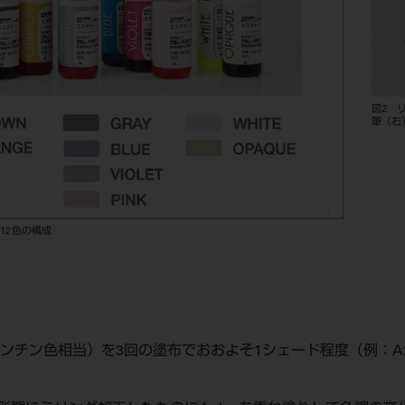
図2 
筆（右
12色の構成
（デンチン色相当）を3回の塗布でおおよそ1シェード程度（例：A