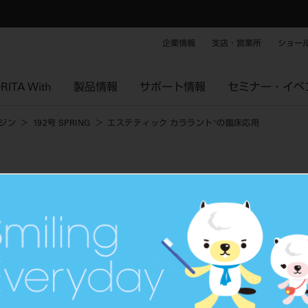
企業情報
支店・営業所
ショー
RITA With
製品情報
サポート情報
セミナー・イベ
ジン
192号 SPRING
エステティック カララント®の臨床応用
ト®の臨床応用