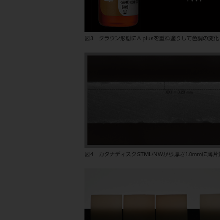
図3 クラウン形態にA plusを重ね塗りして色調の変
図4 カタナディスクSTML/NWから厚さ1.0mmに