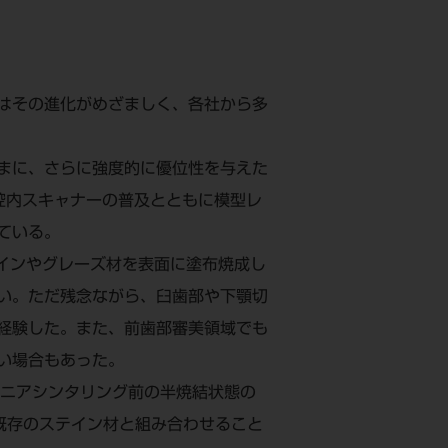
はその進化がめざましく、各社から多
まに、さらに強度的に優位性を与えた
口腔内スキャナーの普及とともに模型レ
ている。
インやグレーズ材を表面に塗布焼成し
い。ただ残念ながら、臼歯部や下顎切
経験した。また、前歯部審美領域でも
い場合もあった。
コニアシンタリング前の半焼結状態の
、既存のステイン材と組み合わせること