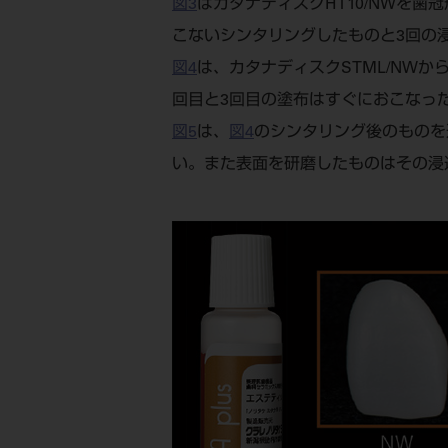
図3
はカタナディスクHT10/NWを歯
こないシンタリングしたものと3回の
図4
は、カタナディスクSTML/NWか
回目と3回目の塗布はすぐにおこなっ
図5
は、
図4
のシンタリング後のものを
い。また表面を研磨したものはその浸