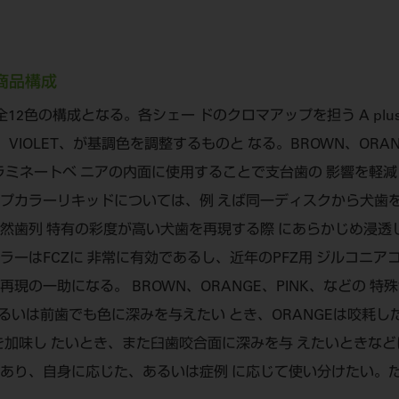
商品構成
色の構成となる。各シェー ドのクロマアップを担う A plus、B p
 VIOLET、が基調色を調整するものと なる。BROWN、ORAN
ンやラミネートベ ニアの内面に使用することで支台歯の 影響を軽
プカラーリキッドについては、例 えば同一ディスクから犬歯を
然歯列 特有の彩度が高い犬歯を再現する際 にあらかじめ浸透
ラーはFCZに 非常に有効であるし、近年のPFZ用 ジルコニア
現の一助になる。 BROWN、ORANGE、PINK、などの 
あるいは前歯でも色に深みを与えたい とき、ORANGEは咬耗
みを加味し たいとき、また臼歯咬合面に深みを与 えたいときな
であり、自身に応じた、あるいは症例 に応じて使い分けたい。