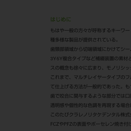
はじめに
もはや一般の方々が呼称するキーワー
種多様な製品が提供されている。
歯頸部領域から切端領域にかけてシー
3Y-5Y複合タイプなど補綴装置の
スの概念も徐々に広まり、モノリシッ
これまで、マルチレイヤータイプのフ
て仕上げる方法が一般的であった。も
歯で咬合に関与するような部分では口
透明感や個性的な色調を再現する場合
このたびクラレノリタケデンタル株式
FCZやPFZの表面やポーセレン焼