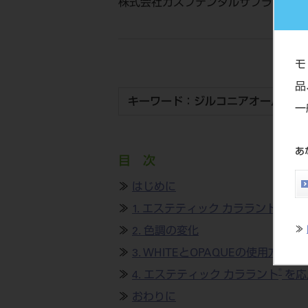
株式会社カスプデンタルサプライ／カ
モ
品
キーワード：ジルコニアオールセラ
一
あ
目 次
≫
はじめに
®
≫
1. エステティック カララント
の商
≫
2. 色調の変化
≫
≫
3. WHITEとOPAQUEの使用方法
®
≫
4. エステティック カララント
を応
≫
おわりに