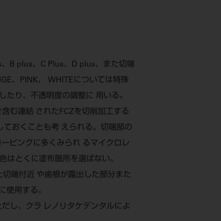
lus、C Plus、D plus、また切端
GE、PINK、 WHITEについては特殊
減したり、不透明度の調整に 用いる。
含む連結 されたFCZを切削加工する
しておくことも考 えられる。切端部の
コーピングに多くみられ るマイクロレ
特殊色はとくに塗布箇所を選ばない。
した切端付近 や歯根が露出した部分また
どに使用する。
ただし、クラ レノリタケデンタルによ