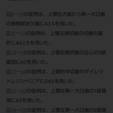
図8
〜
10
の症例は、上顎右犬歯から第一大臼歯
の頬側楔状欠損にA3.5を用いた。
図11
〜
13
の症例は、上顎左側切歯の切縁の破
折にA2とEを用いた。
図14
〜
16
の症例は、上顎左側切歯の近心の3級
窩洞にA3を用いた。
図17
〜
20
の症例は、上顎右中切歯のダイレク
トレジンベニアにOA2を用いた。
図21
〜
23
の症例は、上顎左第一大臼歯の1級窩
洞にA2を用いた。
図24
〜
26
の症例は、上顎左第一大臼歯の2級窩