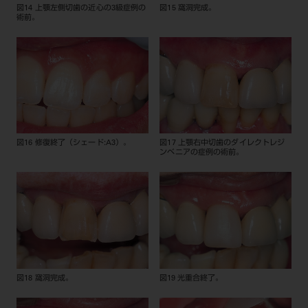
図14 上顎左側切歯の近心の3級症例の
図15 窩洞完成。
術前。
図16 修復終了（シェード:A3）。
図17 上顎右中切歯のダイレクトレジ
ンベニアの症例の術前。
図18 窩洞完成。
図19 光重合終了。