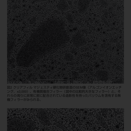
図2 クリアフィル マジェスティ硬化物研磨面のSEM像（アルゴンイオンエッチ
ング、x3,000）、有機質複合フィラー（図中の比較的大きなフィラー）と、そ
れらの周りに非常に密に配合されている造影性を持ったバリウムを含有する無
機フィラーがみられる。