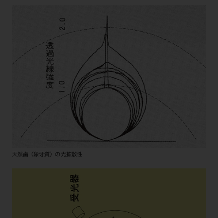
天然歯（象牙質）の光拡散性