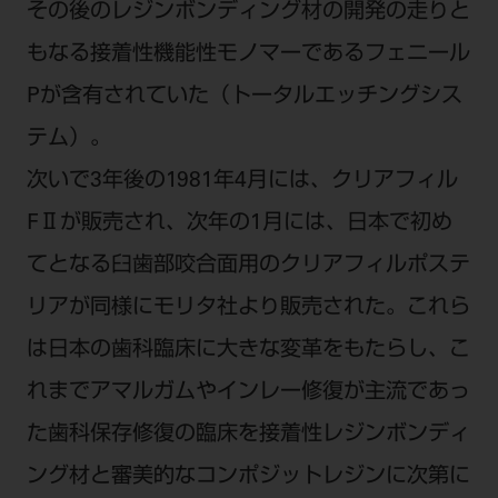
電 話 /
0800-222-8020
（無料）
その後のレジンボンディング材の開発の走りと
FAX /
0800-222-6480
（無料）
もなる接着性機能性モノマーであるフェニール
Pが含有されていた（トータルエッチングシス
IP電話・ひかり電話は繋がらない場合がありま
テム）。
す。
次いで3年後の1981年4月には、クリアフィル
受付時間 月～金 9:00～17:00 （祝日・夏季休
暇、年末年始を除く）
FⅡが販売され、次年の1月には、日本で初め
歯科医療従事者専用窓口となります。
てとなる臼歯部咬合面用のクリアフィルポステ
ディーラー様におかれましては、モリタ各担当営
リアが同様にモリタ社より販売された。これら
業所へお問い合わせ願います。
は日本の歯科臨床に大きな変革をもたらし、こ
れまでアマルガムやインレー修復が主流であっ
企業情報
た歯科保存修復の臨床を接着性レジンボンディ
ング材と審美的なコンポジットレジンに次第に
個人情報保護方針
特定商取引について