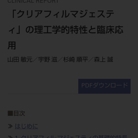
セミナー・イベント
CLINICAL REPORT
チェア・ユニット
製品サポート情報
「クリアフィルマジェステ
チェア・ユニット関連
全てのセミナー・イベント
製品から探す
開業支援
X線撮影装置・器具関連
全種別
ィ」の理工学的特性と臨床応
カテゴリーから探す
レーザー装置関連
One to One Club
歯科医師
その他設備機器
モリタ友の会
メーカーから探す
用
開業マニュアル
歯科衛生士
小型器械
デジタル製品サポート
有料会員のご案内
山田 敏元／宇野 滋／杉崎 順平／森上 誠
開業医インタビュー
学術・お役立ち情報
歯科技工士
診療用材料
一般会員
メールでのお問い合わせ
歯科開業への道
歯科助手
高齢者歯科
IT商品
商品に関するお問い合わせ
勤務医会員
ニュース
PDFダウンロード
Start Up チェック
よくわかる高齢者歯科
院内ネットワーク関連
Webセミナー
モリタに対するご意見・お問い合わせ
技工士会員
DOOR/IOS/CADCAM関連
製品に関する重要なお知らせ
動画セミナー アーカイブ
始めよう訪問診療
デンタルショー
支店・営業所
ご開業に関するお問い合わせ
ディーラー向けシステム関連
衛生士会員
ニュース
物件エリア調査
■目次
高齢者歯科・訪問診療 製品情報
モリタ関連イベント
CADデータ
お客様の声への取り組み
無料会員のご案内
支店営業所
SNS
DENTAL OFFICE セレクション
≫
はじめに
pd style
学会・研究会
中古医療機器
商品感動体験
会員登録
はじめての方へ