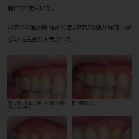
洞にOCを用いた。
いずれの症例も極めて審美的な修復が完成し患
者の満足度も大きかった。
図8 上顎右犬歯から第一大臼歯の頬側
図9 窩洞完成。
楔状欠損の術前。