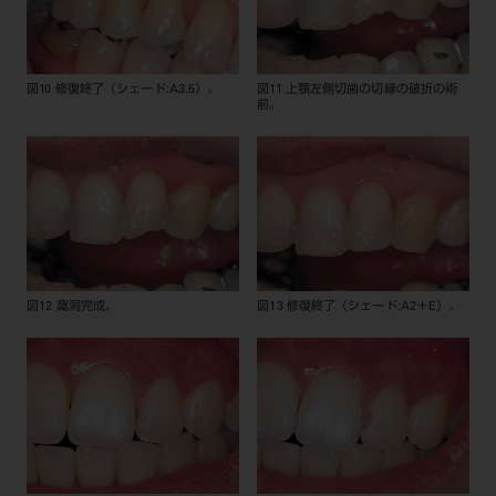
図10 修復終了（シェード:A3.5）。
図11 上顎左側切歯の切縁の破折の術
前。
図12 窩洞完成。
図13 修復終了（シェード:A2＋E）。