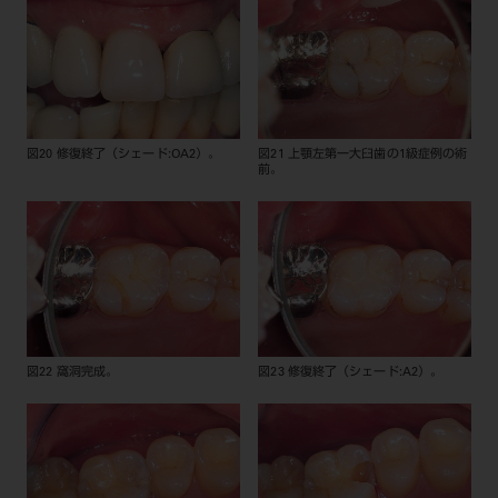
図20 修復終了（シェード:OA2）。
図21 上顎左第一大臼歯の1級症例の術
前。
図22 窩洞完成。
図23 修復終了（シェード:A2）。