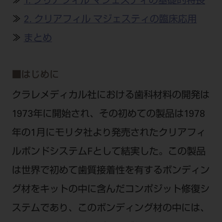
≫
1. クリアフィル マジェスティの基礎的特長
公式SNS一覧
添付文書の電子化
BLOG
ログイン
ショールーム
pdとは
≫
2. クリアフィル マジェスティの臨床応用
ビバリーくんLINEスタンプ
オンラインカタログ InternetDO
Q&A
全国のショールーム
≫
まとめ
院内ツアー
Dental Plaza Tokyo
モリタ友の会のご案内
修理・メンテナンス等
北海道
デンタルマガジン
モリタ友の会無料会員登録
Dental Plaza Tokyo
宮城
■
はじめに
MDSC
ビデオライブラリー
東京
クラレメディカル社における歯科材料の開発は
DMR（ディーエムアール）
MDSCについて
1973年に開始され、その初めての製品は1978
愛知
特集
Digital Seminar
年の1月にモリタ社より発売されたクリアフィ
大阪
メールマガジンスマイル＋
見学予約
ルボンドシステムFとして結実した。この製品
京都
メール
ビバリーくんの歯科イラスト素材集
は世界で初めて歯質接着性を有するボンディン
広島
モリタカレンダー
メールでのお問い合わせはこちら
グ材をキットの中に含んだコンポジット修復シ
福岡
ステムであり、このボンディング材の中には、