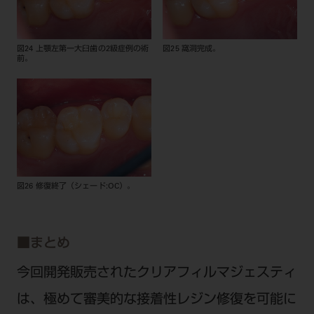
図24 上顎左第一大臼歯の2級症例の術
図25 窩洞完成。
前。
図26 修復終了（シェード:OC）。
■
まとめ
今回開発販売されたクリアフィルマジェスティ
は、極めて審美的な接着性レジン修復を可能に