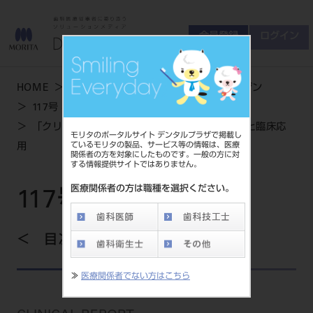
会員登録
ログイン
ゲスト
お問い合わせ
HOME
学術・お役立ち情報
デンタルマガジン
商品について
117号 SPRING
会員登録
ログイン
セミナーについて
「クリアフィルマジェスティ」の理工学的特性と臨床応
モリタのポータルサイト デンタルプラザで掲載し
友の会について
ているモリタの製品、サービス等の情報は、医療
用
関係者の方を対象にしたものです。一般の方に対
ご開業について
する情報提供サイトではありません。
MORITA With
医療関係者の方は職種を選択ください。
117号 SPRING
製品情報
目次を見る
製品情報トップ
サポート情報
≫
医療関係者でない方はこちら
製品カテゴリ
お客様相談センター
大型器械