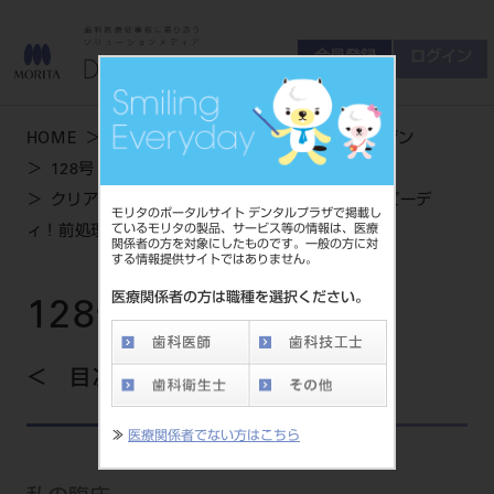
会員登録
ログイン
ゲスト
お問い合わせ
HOME
学術・お役立ち情報
デンタルマガジン
商品について
128号 SPRING
会員登録
ログイン
セミナーについて
クリアフィルSAルーティング 簡便・確実・スピーデ
モリタのポータルサイト デンタルプラザで掲載し
友の会について
ているモリタの製品、サービス等の情報は、医療
ィ！前処理不要のレジンセメント
関係者の方を対象にしたものです。一般の方に対
ご開業について
する情報提供サイトではありません。
MORITA With
医療関係者の方は職種を選択ください。
128号 SPRING
製品情報
目次を見る
製品情報トップ
サポート情報
≫
医療関係者でない方はこちら
製品カテゴリ
お客様相談センター
大型器械