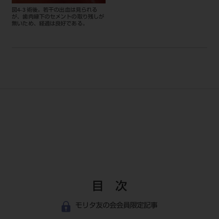
図4-3 術後。若干の出血は見られる
が、歯肉縁下のセメントの取り残しが
無いため、経過は良好である。
目 次
モリタ友の会会員限定記事