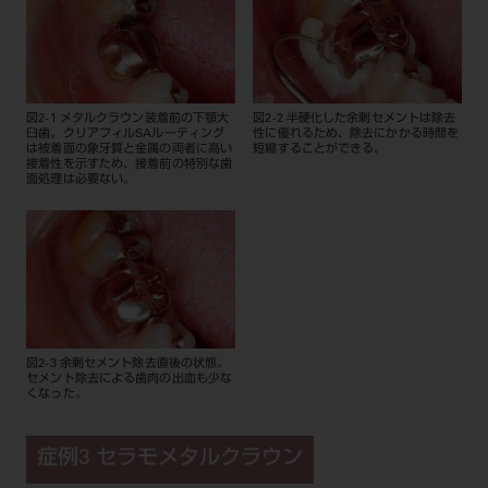
図2-1 メタルクラウン装着前の下顎大
図2-2 半硬化した余剰セメントは除去
臼歯。クリアフィルSAルーティング
性に優れるため、除去にかかる時間を
は被着面の象牙質と金属の両者に高い
短縮することができる。
接着性を示すため、接着前の特別な歯
面処理は必要ない。
図2-3 余剰セメント除去直後の状態。
セメント除去による歯肉の出血も少な
くなった。
症例3 セラモメタルクラウン