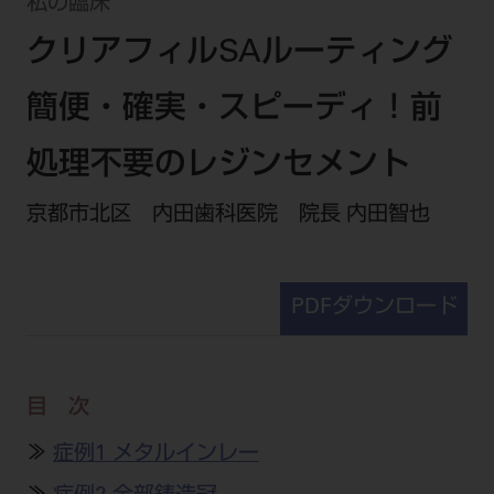
セミナー・イベント
私の臨床
チェア・ユニット
製品サポート情報
クリアフィルSAルーティング
チェア・ユニット関連
全てのセミナー・イベント
製品から探す
開業支援
X線撮影装置・器具関連
全種別
簡便・確実・スピーディ！前
カテゴリーから探す
レーザー装置関連
One to One Club
歯科医師
その他設備機器
モリタ友の会
メーカーから探す
処理不要のレジンセメント
開業マニュアル
歯科衛生士
小型器械
デジタル製品サポート
有料会員のご案内
京都市北区 内田歯科医院 院長 内田智也
開業医インタビュー
学術・お役立ち情報
歯科技工士
診療用材料
一般会員
メールでのお問い合わせ
歯科開業への道
歯科助手
高齢者歯科
IT商品
商品に関するお問い合わせ
勤務医会員
ニュース
PDFダウンロード
Start Up チェック
よくわかる高齢者歯科
院内ネットワーク関連
Webセミナー
モリタに対するご意見・お問い合わせ
技工士会員
DOOR/IOS/CADCAM関連
製品に関する重要なお知らせ
動画セミナー アーカイブ
始めよう訪問診療
デンタルショー
支店・営業所
ご開業に関するお問い合わせ
ディーラー向けシステム関連
衛生士会員
ニュース
物件エリア調査
目 次
高齢者歯科・訪問診療 製品情報
モリタ関連イベント
CADデータ
お客様の声への取り組み
無料会員のご案内
支店営業所
SNS
DENTAL OFFICE セレクション
≫
症例1 メタルインレー
pd style
学会・研究会
中古医療機器
商品感動体験
会員登録
はじめての方へ