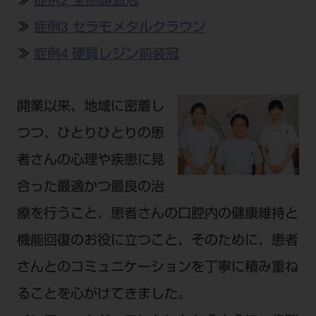
≫
症例2 全部鋳造冠
公式SNS一覧
添付文書の電子化
BLOG
ログイン
ショールーム
pdとは
≫
症例3 セラモメタルクラウン
ビバリーくんLINEスタンプ
オンラインカタログ InternetDO
Q&A
全国のショールーム
≫
症例4 硬質レジン前装冠
院内ツアー
Dental Plaza Tokyo
モリタ友の会のご案内
修理・メンテナンス等
北海道
デンタルマガジン
モリタ友の会無料会員登録
Dental Plaza Tokyo
宮城
開業以来、地域に密着し
MDSC
ビデオライブラリー
つつ、ひとりひとりの患
東京
DMR（ディーエムアール）
MDSCについて
者さんの心理や疾患に見
愛知
特集
Digital Seminar
合った最適かつ最良の治
大阪
メールマガジンスマイル＋
見学予約
療を行うこと、患者さんの口腔内の健康維持と
京都
メール
ビバリーくんの歯科イラスト素材集
機能回復のお役に立つこと、そのために、患者
広島
モリタカレンダー
メールでのお問い合わせはこちら
さんとのコミュニケーションを丁寧に積み重ね
福岡
ることを心がけてきました。