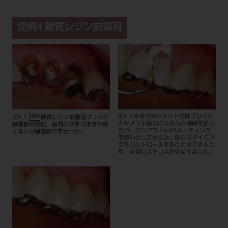
症例4 硬質レジン前装冠
456
図4-2 今までのセメントではブリッジ
図4-1
硬質レジン前装冠ブリッジ
のセメント除去には労力と時間を要し
装着前の状態。歯肉の状態はあまり良
たが、クリアフィルSAルーティング
くないが接着操作を行った。
を使い出してからは、除去のタイミン
グをコントロールすることができるた
め、非常にストレスが少なくなった。