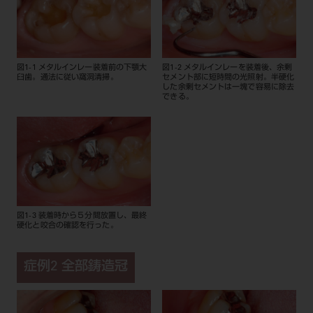
図1-1 メタルインレー装着前の下顎大
図1-2 メタルインレーを装着後、余剰
臼歯。通法に従い窩洞清掃。
セメント部に短時間の光照射。半硬化
した余剰セメントは一塊で容易に除去
できる。
図1-3 装着時から５分間放置し、最終
硬化と咬合の確認を行った。
症例2 全部鋳造冠