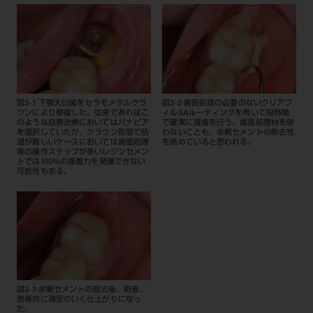
図3-1 下顎大臼歯をセラモメタルクラ
図3-2 歯面処理の必要のないクリアフ
ウンにより修復した。従来であればこ
ィルSAルーティングを用いて短時間
のような自費治療においてはパナビア
で確実に接着を行う。歯面処理材を使
を選択していたが、クラウン形態で防
わないことも、余剰セメントの除去性
湿が難しいケースにおいては歯面処理
を高めていると思われる。
等の操作ステップが多いレジンセメン
トでは100％の接着力を発揮できない
可能性もある。
図3-3 余剰セメントの除去後。術者、
患者共に満足のいく仕上がりになっ
た。