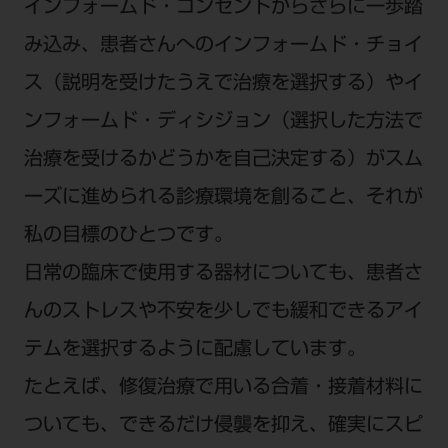
電 話 /
0800-222-8020
（無料）
インフォームド・コンセントからさらに一歩踏
FAX /
0800-222-6480
（無料）
み込み、患者さんへのインフォームド・チョイ
ス（説明を受けたうえで治療を選択する）やイ
IP電話・ひかり電話は繋がらない場合がありま
ンフォームド・ディシジョン（選択した方法で
す。
治療を受けるかどうかを自己決定する）がスム
受付時間 月～金 9:00～17:00 （祝日・夏季休
暇、年末年始を除く）
ーズに進められる診療環境を創ること、それが
歯科医療従事者専用窓口となります。
私の目標のひとつです。
ディーラー様におかれましては、モリタ各担当営
日常の臨床で使用する器材についても、患者さ
業所へお問い合わせ願います。
んのストレスや不安を少しでも緩和できるアイ
テムを選択するように配慮しています。
企業情報
たとえば、修復治療で用いる合着・接着材料に
ついても、できるだけ侵襲を抑え、確実にスピ
個人情報保護方針
特定商取引について