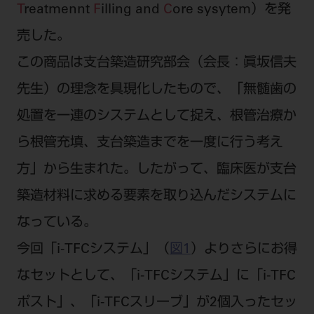
電 話 /
0800-222-8020
（無料）
T
reatmennt
F
illing and
C
ore sysytem）を発
FAX /
0800-222-6480
（無料）
売した。
この商品は支台築造研究部会（会長：眞坂信夫
IP電話・ひかり電話は繋がらない場合がありま
先生）の理念を具現化したもので、「無髄歯の
す。
処置を一連のシステムとして捉え、根管治療か
受付時間 月～金 9:00～17:00 （祝日・夏季休
暇、年末年始を除く）
ら根管充填、支台築造までを一度に行う考え
歯科医療従事者専用窓口となります。
方」から生まれた。したがって、臨床医が支台
ディーラー様におかれましては、モリタ各担当営
業所へお問い合わせ願います。
築造材料に求める要素を取り込んだシステムに
なっている。
今回「i-TFCシステム」（
図1
）よりさらにお得
企業情報
なセットとして、「i-TFCシステム」に「i-TFC
ポスト」、「i-TFCスリーブ」が2個入ったセッ
個人情報保護方針
特定商取引について