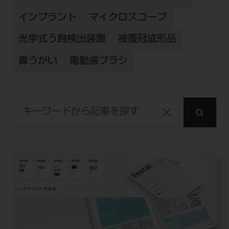
インプラント
マイクロスコープ
光学式う蝕検出装置
被覆冠成形品
鼻うがい
電動歯ブラシ