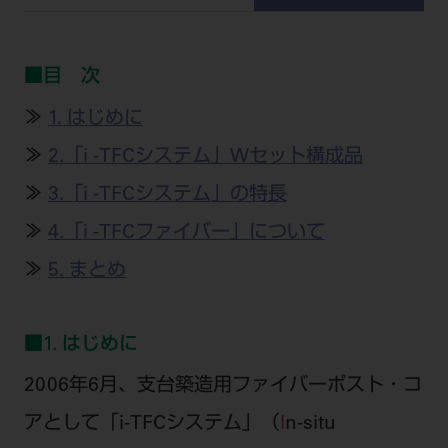
公式SNS一覧
添付文書の電子化
BLOG
ログイン
ショールーム
pdとは
ビバリーくんLINEスタンプ
オンラインカタログ InternetDO
Q&A
全国のショールーム
■目 次
院内ツアー
Dental Plaza Tokyo
モリタ友の会のご案内
修理・メンテナンス等
北海道
≫
1. はじめに
デンタルマガジン
モリタ友の会無料会員登録
Dental Plaza Tokyo
宮城
≫
2.「i -TFCシステム」Wセット構成品
MDSC
ビデオライブラリー
東京
≫
3.「i -TFCシステム」の特長
DMR（ディーエムアール）
MDSCについて
≫
4.「i -TFCファイバー」について
愛知
特集
Digital Seminar
≫
5. まとめ
大阪
メールマガジンスマイル＋
見学予約
京都
メール
ビバリーくんの歯科イラスト素材集
■1. はじめに
広島
モリタカレンダー
メールでのお問い合わせはこちら
2006年6月、支台築造用ファイバーポスト・コ
福岡
アとして「i-TFCシステム」（
I
n-situ