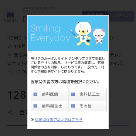
会員登録
ログイン
ゲスト
お問い合わせ
HOME
学術・お役立ち情報
デンタルマガジン
商品について
128号 SPRING
会員登録
ログイン
セミナーについて
支台築造用ファイバーポスト・コア「i-TFCシステム」
モリタのポータルサイト デンタルプラザで掲載し
友の会について
ているモリタの製品、サービス等の情報は、医療
Wセットと 支台築造用ファイバーポスト「i-TFCファイバ
関係者の方を対象にしたものです。一般の方に対
ご開業について
する情報提供サイトではありません。
ー」について
MORITA With
医療関係者の方は職種を選択ください。
128号 SPRING
製品情報
製品情報トップ
目次を見る
サポート情報
≫
医療関係者でない方はこちら
製品カテゴリ
お客様相談センター
大型器械