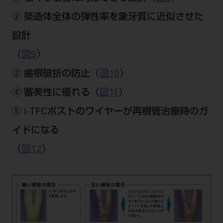
② 築造体全体の弾性率を象牙質に近似させた
設計
（
図9
）
③ 歯根破折の防止
（
図10
）
④ 審美性に優れる
（
図11
）
⑤ i-TFCポストのワイヤーが再根管治療時のガ
イドになる
（
図12
）