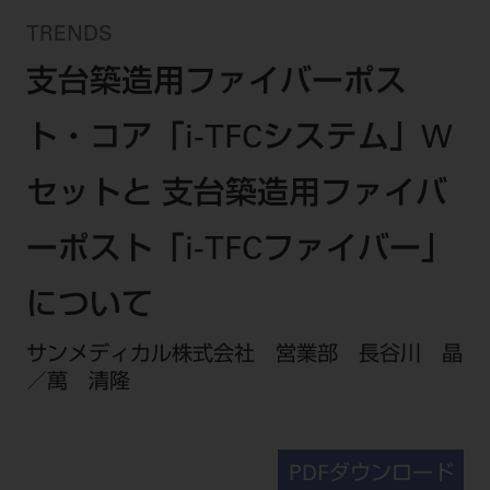
セミナー・イベント
チェア・ユニット
製品サポート情報
TRENDS
チェア・ユニット関連
全てのセミナー・イベント
製品から探す
開業支援
支台築造用ファイバーポス
X線撮影装置・器具関連
全種別
カテゴリーから探す
レーザー装置関連
One to One Club
ト・コア「i-TFCシステム」W
歯科医師
その他設備機器
モリタ友の会
メーカーから探す
開業マニュアル
歯科衛生士
小型器械
セットと 支台築造用ファイバ
デジタル製品サポート
有料会員のご案内
開業医インタビュー
学術・お役立ち情報
歯科技工士
診療用材料
一般会員
メールでのお問い合わせ
ーポスト「i-TFCファイバー」
歯科開業への道
歯科助手
高齢者歯科
IT商品
商品に関するお問い合わせ
勤務医会員
ニュース
について
Start Up チェック
よくわかる高齢者歯科
院内ネットワーク関連
Webセミナー
モリタに対するご意見・お問い合わせ
技工士会員
DOOR/IOS/CADCAM関連
製品に関する重要なお知らせ
サンメディカル株式会社 営業部 長谷川 晶
動画セミナー アーカイブ
始めよう訪問診療
デンタルショー
支店・営業所
ご開業に関するお問い合わせ
ディーラー向けシステム関連
衛生士会員
／萬 清隆
ニュース
物件エリア調査
高齢者歯科・訪問診療 製品情報
モリタ関連イベント
CADデータ
お客様の声への取り組み
無料会員のご案内
支店営業所
SNS
DENTAL OFFICE セレクション
pd style
学会・研究会
中古医療機器
商品感動体験
会員登録
PDFダウンロード
はじめての方へ