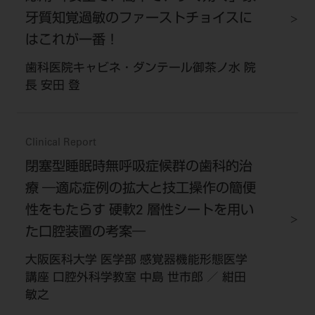
牙質知覚過敏のファーストチョイスに
はこれが一番！
歯科医院キャビネ・ダンテール御茶ノ水 院
長 安田 登
Clinical Report
閉塞型睡眠時無呼吸症候群の歯科的治
療 ―適応症例の拡大と技工操作の簡便
性をもたらす 硬軟2 層性シートを用い
た口腔装置の考案―
大阪医科大学 医学部 感覚器機能形態医学
講座 口腔外科学教室 中島 世市郎 ／ 紺田
敏之