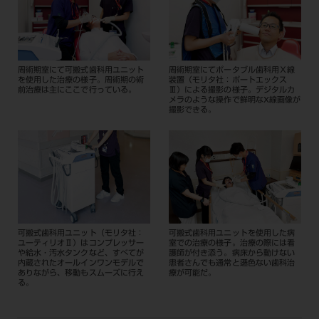
周術期室にて可搬式歯科用ユニット
周術期室にてポータブル歯科用Ｘ線
を使用した治療の様子。周術期の術
装置（モリタ社：ポートエックス
前治療は主にここで行っている。
Ⅲ）による撮影の様子。デジタルカ
メラのような操作で鮮明なX線画像が
撮影できる。
可搬式歯科用ユニット（モリタ社：
可搬式歯科用ユニットを使用した病
ユーティリオⅡ）はコンプレッサー
室での治療の様子。治療の際には看
や給水・汚水タンクなど、すべてが
護師が付き添う。病床から動けない
内蔵されたオールインワンモデルで
患者さんでも通常と遜色ない歯科治
ありながら、移動もスムーズに行え
療が可能だ。
る。