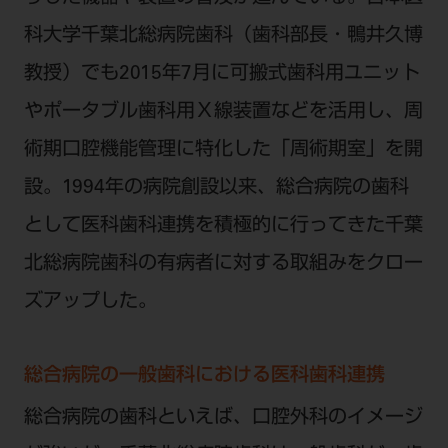
電 話 /
0800-222-8020
（無料）
科大学千葉北総病院歯科（歯科部長・鴨井久博
FAX /
0800-222-6480
（無料）
教授）でも2015年7月に可搬式歯科用ユニット
IP電話・ひかり電話は繋がらない場合がありま
やポータブル歯科用Ｘ線装置などを活用し、周
す。
術期口腔機能管理に特化した「周術期室」を開
受付時間 月～金 9:00～17:00 （祝日・夏季休
設。1994年の病院創設以来、総合病院の歯科
暇、年末年始を除く）
歯科医療従事者専用窓口となります。
として医科歯科連携を積極的に行ってきた千葉
ディーラー様におかれましては、モリタ各担当営
北総病院歯科の有病者に対する取組みをクロー
業所へお問い合わせ願います。
ズアップした。
総合病院の一般歯科における医科歯科連携
企業情報
総合病院の歯科といえば、口腔外科のイメージ
個人情報保護方針
特定商取引について