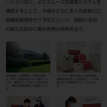
ーションなど、よりスムーズな運営システムを
構築することで、今後はさらに多くの患者の口
腔機能管理を行う予定だという。開院21年目
の新たな試みに鴨井教授は情熱を注ぐ。
北総鉄道・京成電鉄「印旛日本医
ランドリー室を改装した周術期室。
大」駅から無料送迎バスが運行して
装備を極力外した診療ユニットは車
いる。敷地内にヘリポートを有すな
椅子からの移乗もスムーズに行え
ど、地域の救急医療にも貢献してい
る。
る。