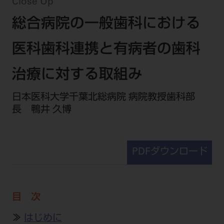
セミナー・イベント
Close Up
チェア・ユニット
製品サポート情報
総合病院の一般歯科における
チェア・ユニット関連
全てのセミナー・イベント
製品から探す
開業支援
X線撮影装置・器具関連
全種別
医科歯科連携と有病者の歯科
カテゴリーから探す
レーザー装置関連
One to One Club
歯科医師
その他設備機器
モリタ友の会
メーカーから探す
治療に対する取組み
開業マニュアル
歯科衛生士
小型器械
デジタル製品サポート
有料会員のご案内
日本医科大学千葉北総病院 病院教授歯科部
開業医インタビュー
学術・お役立ち情報
歯科技工士
診療用材料
長 鴨井 久博
一般会員
メールでのお問い合わせ
歯科開業への道
歯科助手
高齢者歯科
IT商品
商品に関するお問い合わせ
勤務医会員
ニュース
Start Up チェック
よくわかる高齢者歯科
院内ネットワーク関連
Webセミナー
モリタに対するご意見・お問い合わせ
技工士会員
PDFダウンロード
DOOR/IOS/CADCAM関連
製品に関する重要なお知らせ
動画セミナー アーカイブ
始めよう訪問診療
デンタルショー
支店・営業所
ご開業に関するお問い合わせ
ディーラー向けシステム関連
衛生士会員
ニュース
物件エリア調査
高齢者歯科・訪問診療 製品情報
モリタ関連イベント
CADデータ
お客様の声への取り組み
無料会員のご案内
支店営業所
目 次
SNS
DENTAL OFFICE セレクション
pd style
学会・研究会
中古医療機器
商品感動体験
会員登録
≫
はじめに
はじめての方へ