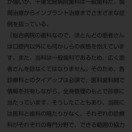
が強いが、千葉北総病院歯科は一般歯科だ。歯
ご利用規約
SNSアカウント利用規約
周治療からインプラント治療までさまざまな症
推奨環境
サイトマップ
例を扱っている。
「総合病院の歯科なので、ほとんどの患者さん
は口腔内以外にも何かしらの疾患を抱えていま
す。また、当科は一般歯科であるため、広く患
者さんを診なくてはなりません。そのため、各
診療科とのタイアップは必須で、医科歯科間で
情報を共有しながら、全身管理のもとで診察に
当たっています。そうしたこともあり、当院に
は医科と歯科の隔たりがなく、それぞれの診療
科がそれぞれの専門分野で、できる範囲の協力