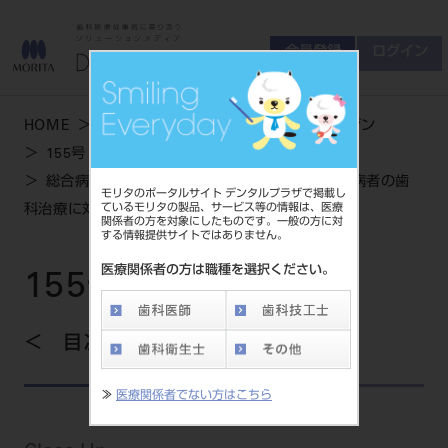
会員登録
ログイン
ゲスト
お問い合わせ
HOME
学術・お役立ち情報
デンタルマガジン
商品について
155号 WINTER
会員登録
ログイン
セミナーについて
総合病院の一般歯科における医科歯科連携と有病者の歯
モリタのポータルサイト デンタルプラザで掲載し
友の会について
ているモリタの製品、サービス等の情報は、医療
科治療に対する取組み
関係者の方を対象にしたものです。一般の方に対
ご開業について
する情報提供サイトではありません。
MORITA With
医療関係者の方は職種を選択ください。
155号 WINTER
製品情報
目次を見る
製品情報トップ
サポート情報
≫
医療関係者でない方はこちら
製品カテゴリ
お客様相談センター
大型器械