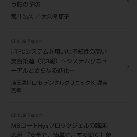
う蝕の予防
荒川 浩久 ／ 大久保 恵子
Clinical Report
i-TFCシステムを用いた予知性の高い
支台築造（第3報）～システムリニュ
ーアルとさらなる進化～
埼玉県川口市 デンタルクリニックＫ 渥美
克幸
Clinical Report
MSコートHysブロックジェルの臨床
応用 「安全で、簡単で、すぐ効く」象