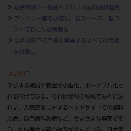
公式SNS一覧
添付文書の電子化
BLOG
ログイン
≫
総合病院の一般歯科における医科歯科連携
ショールーム
pdとは
ビバリーくんLINEスタンプ
オンラインカタログ InternetDO
Q&A
≫
ランドリー室を改装し、省スペース、低コ
全国のショールーム
院内ツアー
Dental Plaza Tokyo
モリタ友の会のご案内
修理・メンテナンス等
ストで新たな診察室を
北海道
デンタルマガジン
モリタ友の会無料会員登録
≫
全身麻酔下で手術を実施するすべての患者
Dental Plaza Tokyo
宮城
MDSC
ビデオライブラリー
を対象に
東京
DMR（ディーエムアール）
MDSCについて
愛知
特集
はじめに
Digital Seminar
大阪
メールマガジンスマイル＋
あらゆる機器や装置が小型化、ポータブル化さ
見学予約
京都
メール
ビバリーくんの歯科イラスト素材集
れる時代である。それは歯科の領域でも例に漏
広島
モリタカレンダー
れず、入院患者に対するベッドサイドでの歯科
メールでのお問い合わせはこちら
福岡
治療、訪問歯科診療など、さまざまな場面でそ
うした機器や装置の普及が進んでいる。日本医