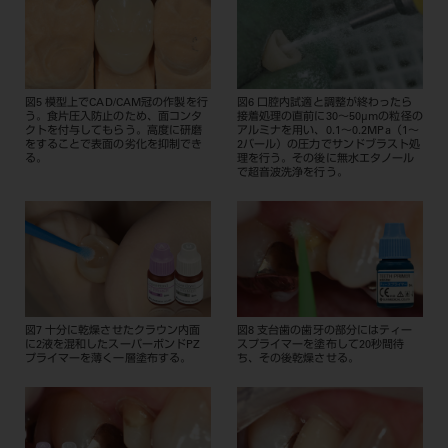
図5 模型上でCAD/CAM冠の作製を行
図6 口腔内試適と調整が終わったら
う。食片圧入防止のため、面コンタ
接着処理の直前に30〜50μmの粒径の
クトを付与してもらう。高度に研磨
アルミナを用い、0.1〜0.2MPa（1〜
をすることで表面の劣化を抑制でき
2バール）の圧力でサンドブラスト処
る。
理を行う。その後に無水エタノール
で超音波洗浄を行う。
図7 十分に乾燥させたクラウン内面
図8 支台歯の歯牙の部分にはティー
に2液を混和したスーパーボンドPZ
スプライマーを塗布して20秒間待
プライマーを薄く一層塗布する。
ち、その後乾燥させる。