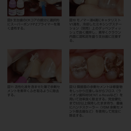
図9 支台歯のCRコアの部分に選択的
図10 モノマー液4滴にキャタリスト
にスーパーボンドPZプライマーを薄
V1滴を、冷却したミキシングステー
く塗布する。
ション（別売）上のダッペンディッ
シュで良く攪拌し、素早くクラウン
内面に混和泥を盛り支台歯に圧接す
る。
図11 活性化液を含ませた筆で余剰セ
図12 隣接面の余剰セメントは修復物
メントを素早くふき取るように除去
をしっかり圧接しながらフロス（ラ
する。
イオン歯科材DENT. e-flossなど）を
用いて効率良く除去する。完全硬化
まで5分以上保持したまま待ち、最後
にハンドスケーラー（YDM 余剰セメ
ント除去器など）を使用して完全に
除去する。