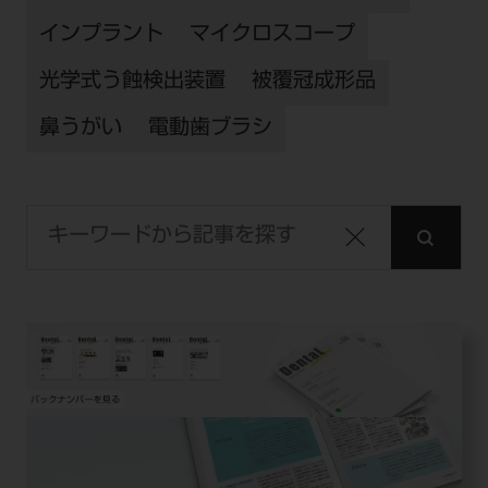
インプラント
マイクロスコープ
光学式う蝕検出装置
被覆冠成形品
鼻うがい
電動歯ブラシ