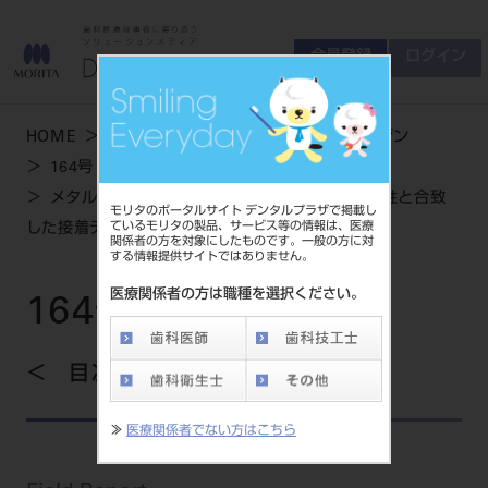
会員登録
ログイン
ゲスト
お問い合わせ
HOME
学術・お役立ち情報
デンタルマガジン
商品について
164号 SPRING
会員登録
ログイン
セミナーについて
メタルフリーを実現するCAD/CAM技術の方向性と合致
モリタのポータルサイト デンタルプラザで掲載し
友の会について
ているモリタの製品、サービス等の情報は、医療
した接着テクノロジー
関係者の方を対象にしたものです。一般の方に対
ご開業について
する情報提供サイトではありません。
MORITA With
医療関係者の方は職種を選択ください。
164号 SPRING
製品情報
目次を見る
製品情報トップ
サポート情報
≫
医療関係者でない方はこちら
製品カテゴリ
お客様相談センター
大型器械