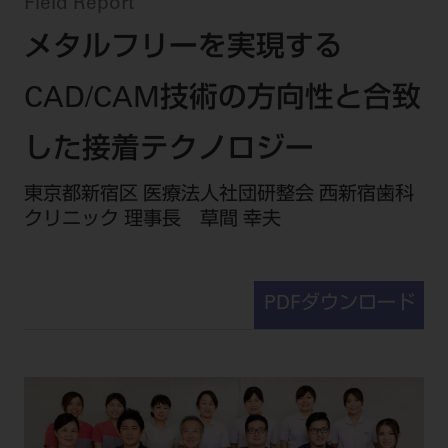
セミナー・イベント
Field Report
チェア・ユニット
製品サポート情報
メタルフリーを実現する
チェア・ユニット関連
全てのセミナー・イベント
製品から探す
開業支援
X線撮影装置・器具関連
全種別
CAD/CAM技術の方向性と合致
カテゴリーから探す
レーザー装置関連
One to One Club
歯科医師
その他設備機器
モリタ友の会
メーカーから探す
した接着テクノロジー
開業マニュアル
歯科衛生士
小型器械
デジタル製品サポート
有料会員のご案内
東京都新宿区 医療法人社団研整会 西新宿歯科
開業医インタビュー
学術・お役立ち情報
歯科技工士
診療用材料
クリニック 理事長 草間 幸夫
一般会員
メールでのお問い合わせ
歯科開業への道
歯科助手
高齢者歯科
IT商品
商品に関するお問い合わせ
勤務医会員
ニュース
Start Up チェック
よくわかる高齢者歯科
院内ネットワーク関連
Webセミナー
モリタに対するご意見・お問い合わせ
技工士会員
PDFダウンロード
DOOR/IOS/CADCAM関連
製品に関する重要なお知らせ
動画セミナー アーカイブ
始めよう訪問診療
デンタルショー
支店・営業所
ご開業に関するお問い合わせ
ディーラー向けシステム関連
衛生士会員
ニュース
物件エリア調査
高齢者歯科・訪問診療 製品情報
モリタ関連イベント
CADデータ
お客様の声への取り組み
無料会員のご案内
支店営業所
SNS
DENTAL OFFICE セレクション
pd style
学会・研究会
中古医療機器
商品感動体験
会員登録
はじめての方へ