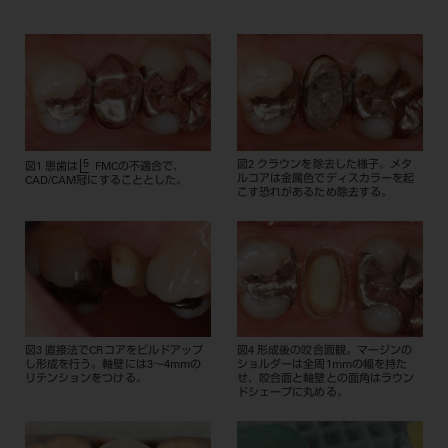
5
図2 クラウンを除去した様子。メタ
図1 患歯は
FMCの不適合で、
ルコアは金属色でディスカラーを起
CAD/CAM冠にすることとした。
こす恐れがあるため除去する。
図3 直接法でCRコアをビルドアップ
図4 形成後の咬合面観。マージンの
し形成を行う。軸壁には3〜4mmの
ショルダーは全周1mmの幅を持た
リテンションをつける。
せ、咬合面と軸壁との面角はラウン
ドシェープに丸める。