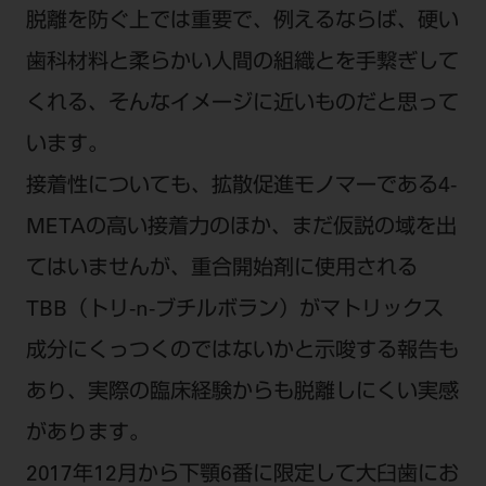
電 話 /
0800-222-8020
（無料）
脱離を防ぐ上では重要で、例えるならば、硬い
FAX /
0800-222-6480
（無料）
歯科材料と柔らかい人間の組織とを手繋ぎして
くれる、そんなイメージに近いものだと思って
IP電話・ひかり電話は繋がらない場合がありま
います。
す。
受付時間 月～金 9:00～17:00 （祝日・夏季休
接着性についても、拡散促進モノマーである4-
暇、年末年始を除く）
METAの高い接着力のほか、まだ仮説の域を出
歯科医療従事者専用窓口となります。
てはいませんが、重合開始剤に使用される
ディーラー様におかれましては、モリタ各担当営
業所へお問い合わせ願います。
TBB（トリ-n-ブチルボラン）がマトリックス
成分にくっつくのではないかと示唆する報告も
あり、実際の臨床経験からも脱離しにくい実感
企業情報
があります。
2017年12月から下顎6番に限定して大臼歯にお
個人情報保護方針
特定商取引について