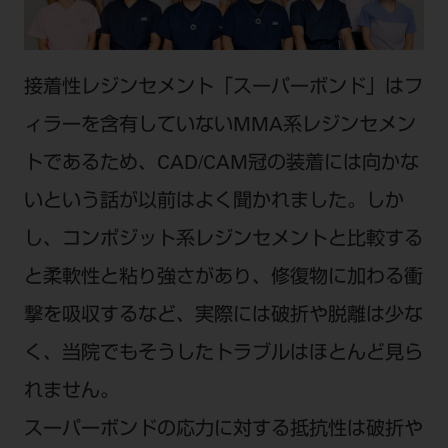
公式SNS一覧
添付文書の電子化
BLOG
ログイン
ショールーム
pdとは
ビバリーくんLINEスタンプ
オンラインカタログ InternetDO
Q&A
全国のショールーム
院内ツアー
接着性レジンセメント「スーパーボンド」はフ
Dental Plaza Tokyo
モリタ友の会のご案内
修理・メンテナンス等
北海道
デンタルマガジン
ィラーを含有していないMMA系レジンセメン
モリタ友の会無料会員登録
Dental Plaza Tokyo
宮城
MDSC
ビデオライブラリー
トであるため、CAD/CAM冠の装着には向かな
東京
いという話が以前はよく聞かれました。しか
DMR（ディーエムアール）
MDSCについて
愛知
し、コンポジット系レジンセメントと比較する
特集
Digital Seminar
大阪
と柔軟性と粘り強さがあり、修復物に加わる衝
メールマガジンスマイル＋
見学予約
撃を吸収するなど、実際には破折や脱離は少な
京都
メール
ビバリーくんの歯科イラスト素材集
く、当院でもそうしたトラブルはほとんど見ら
広島
モリタカレンダー
メールでのお問い合わせはこちら
れません。
福岡
スーパーボンドの応力に対する抵抗性は破折や