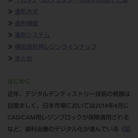
≫
「カタナ
3Dプリンター DWS-020D」とは
公式SNS一覧
添付文書の電子化
BLOG
ログイン
ショールーム
pdとは
≫
造形方式
ビバリーくんLINEスタンプ
オンラインカタログ InternetDO
Q&A
全国のショールーム
≫
造形精度
院内ツアー
Dental Plaza Tokyo
モリタ友の会のご案内
修理・メンテナンス等
北海道
≫
造形システム
デンタルマガジン
モリタ友の会無料会員登録
Dental Plaza Tokyo
宮城
≫
模型造形用レジンラインナップ
MDSC
ビデオライブラリー
≫
まとめ
東京
DMR（ディーエムアール）
MDSCについて
愛知
特集
Digital Seminar
はじめに
大阪
メールマガジンスマイル＋
見学予約
近年、デジタルデンティストリー技術の発展は
京都
メール
ビバリーくんの歯科イラスト素材集
目覚ましく、日本市場においては2014年4月に
広島
モリタカレンダー
メールでのお問い合わせはこちら
CAD/CAM用レジンブロックが保険適用される
福岡
など、歯科治療のデジタル化が進んでいる（
図