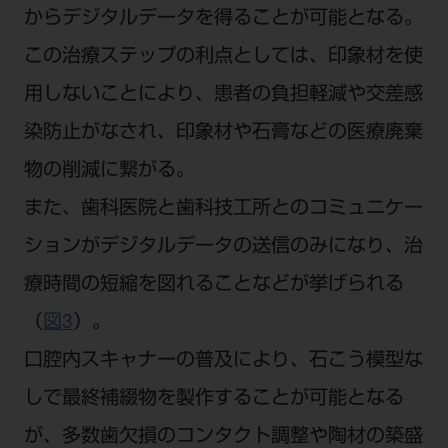
からデジタルデータを得ることが可能となる。
ご利用規約
SNSアカウント利用規約
推奨環境
サイトマップ
この治療ステップの利点としては、印象材を使
用しないことにより、患者の負担軽減や交差感
染防止がなされ、印象材や石膏などの医療廃棄
物の削減に繋がる。
また、歯科医院と歯科技工所とのコミュニケー
ションがデジタルデータの送信のみになり、治
療時間の短縮を図れることなどが挙げられる
（
図3
）。
口腔内スキャナーの普及により、石こう模型な
しで最終補綴物を製作することが可能となる
が、多数歯欠損のコンタクト調整や陶材の築盛