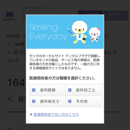
会員登録
ログイン
ゲスト
お問い合わせ
HOME
学術・お役立ち情報
デンタルマガジン
商品について
164号 SPRING
会員登録
ログイン
セミナーについて
3Dプリンター「カタナ® 3DプリンターDWS-020D」に
モリタのポータルサイト デンタルプラザで掲載し
友の会について
ているモリタの製品、サービス等の情報は、医療
ついて
関係者の方を対象にしたものです。一般の方に対
ご開業について
する情報提供サイトではありません。
MORITA With
医療関係者の方は職種を選択ください。
164号 SPRING
製品情報
目次を見る
製品情報トップ
サポート情報
≫
医療関係者でない方はこちら
製品カテゴリ
お客様相談センター
大型器械