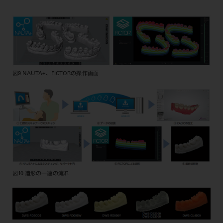
図9 NAUTA+、FICTORの操作画面
図10 造形の一連の流れ