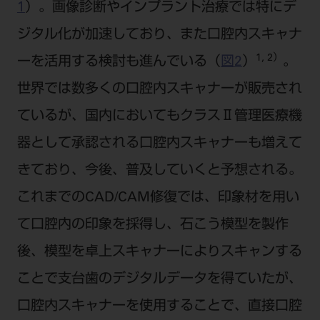
電 話 /
0800-222-8020
（無料）
1
）。画像診断やインプラント治療では特にデ
FAX /
0800-222-6480
（無料）
ジタル化が加速しており、また口腔内スキャナ
1, 2）
ーを活用する検討も進んでいる（
図2
）
。
IP電話・ひかり電話は繋がらない場合がありま
世界では数多くの口腔内スキャナーが販売され
す。
ているが、国内においてもクラスⅡ管理医療機
受付時間 月～金 9:00～17:00 （祝日・夏季休
暇、年末年始を除く）
器として承認される口腔内スキャナーも増えて
歯科医療従事者専用窓口となります。
きており、今後、普及していくと予想される。
ディーラー様におかれましては、モリタ各担当営
これまでのCAD/CAM修復では、印象材を用い
業所へお問い合わせ願います。
て口腔内の印象を採得し、石こう模型を製作
後、模型を卓上スキャナーによりスキャンする
企業情報
ことで支台歯のデジタルデータを得ていたが、
口腔内スキャナーを使用することで、直接口腔
個人情報保護方針
特定商取引について