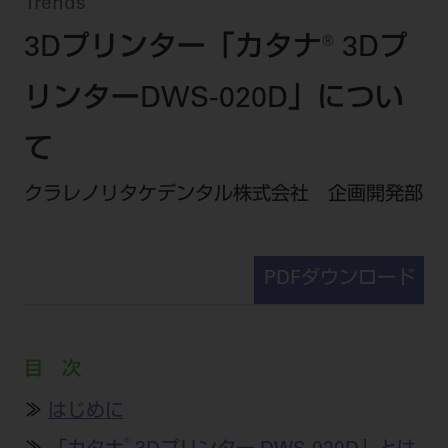
セミナー・イベント
Trends
チェア・ユニット
製品サポート情報
3Dプリンター「カタナ® 3Dプ
チェア・ユニット関連
全てのセミナー・イベント
製品から探す
開業支援
X線撮影装置・器具関連
全種別
リンターDWS-020D」につい
カテゴリーから探す
レーザー装置関連
One to One Club
歯科医師
その他設備機器
モリタ友の会
メーカーから探す
て
開業マニュアル
歯科衛生士
小型器械
デジタル製品サポート
有料会員のご案内
クラレノリタケデンタル株式会社 企画開発部
開業医インタビュー
学術・お役立ち情報
歯科技工士
診療用材料
一般会員
メールでのお問い合わせ
歯科開業への道
歯科助手
高齢者歯科
IT商品
商品に関するお問い合わせ
勤務医会員
ニュース
PDFダウンロード
Start Up チェック
よくわかる高齢者歯科
院内ネットワーク関連
Webセミナー
モリタに対するご意見・お問い合わせ
技工士会員
DOOR/IOS/CADCAM関連
製品に関する重要なお知らせ
動画セミナー アーカイブ
始めよう訪問診療
デンタルショー
支店・営業所
ご開業に関するお問い合わせ
ディーラー向けシステム関連
衛生士会員
ニュース
物件エリア調査
目 次
高齢者歯科・訪問診療 製品情報
モリタ関連イベント
CADデータ
お客様の声への取り組み
無料会員のご案内
支店営業所
SNS
DENTAL OFFICE セレクション
≫
はじめに
pd style
学会・研究会
中古医療機器
商品感動体験
会員登録
はじめての方へ
®