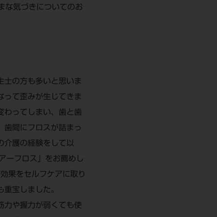
まな気づきについてのお
生士の方も多いと思いま
なって歪みが生じてきま
変わってしまい、歯と歯
、歯間にフロスが詰まっ
の介護の経験をして以
エアーフロス」をお薦めし
の効果をセルフケアに取り
も重宝しました。
筋力や握力が弱くても使