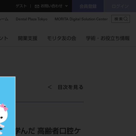
ゲスト
お問い合わせ
会員登録
ログイン
ルーム
Dental Plaza Tokyo
MORITA Digital Solution Center
検索
ント
開業支援
モリタ友の会
学術・お役立ち情報
目次を見る
から学んだ 高齢者口腔ケ