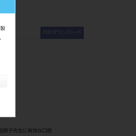
の製
PDFダウンロード
。
田恭子先生に有効な口腔