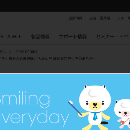
企業情報
支店・営業所
ショー
RITA With
製品情報
サポート情報
セミナー・イベ
ジン
172号 SPRING
ころ～自身の介護経験から学んだ 高齢者口腔ケアのあり方～
は歯科の腕の見せどころ～自身の介護経験