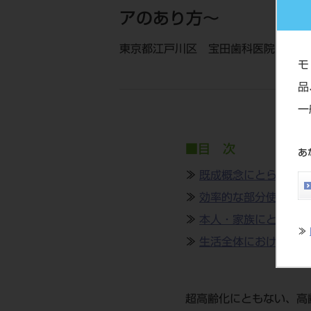
アのあり方～
東京都江戸川区 宝田歯科医院 院長
モ
品
一
■目 次
あ
≫
既成概念にとらわれず
≫
効率的な部分使いで無
≫
本人・家族にとって幸
≫
≫
生活全体における口腔
超高齢化にともない、高