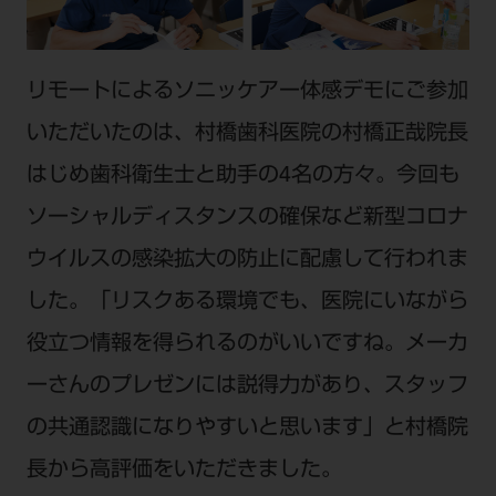
電 話 /
0800-222-8020
（無料）
FAX /
0800-222-6480
（無料）
リモートによるソニッケアー体感デモにご参加
IP電話・ひかり電話は繋がらない場合がありま
いただいたのは、村橋歯科医院の村橋正哉院長
す。
はじめ歯科衛生士と助手の4名の方々。今回も
受付時間 月～金 9:00～17:00 （祝日・夏季休
暇、年末年始を除く）
ソーシャルディスタンスの確保など新型コロナ
歯科医療従事者専用窓口となります。
ウイルスの感染拡大の防止に配慮して行われま
ディーラー様におかれましては、モリタ各担当営
した。「リスクある環境でも、医院にいながら
業所へお問い合わせ願います。
役立つ情報を得られるのがいいですね。メーカ
ーさんのプレゼンには説得力があり、スタッフ
企業情報
の共通認識になりやすいと思います」と村橋院
長から高評価をいただきました。
個人情報保護方針
特定商取引について