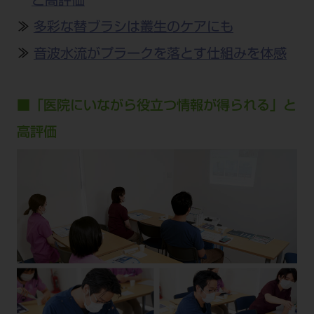
と高評価
公式SNS一覧
添付文書の電子化
BLOG
ログイン
ショールーム
pdとは
≫
多彩な替ブラシは叢生のケアにも
ビバリーくんLINEスタンプ
オンラインカタログ InternetDO
Q&A
全国のショールーム
≫
音波水流がプラークを落とす仕組みを体感
院内ツアー
Dental Plaza Tokyo
モリタ友の会のご案内
修理・メンテナンス等
北海道
デンタルマガジン
モリタ友の会無料会員登録
Dental Plaza Tokyo
宮城
■「医院にいながら役立つ情報が得られる」と
MDSC
ビデオライブラリー
高評価
東京
DMR（ディーエムアール）
MDSCについて
愛知
特集
Digital Seminar
大阪
メールマガジンスマイル＋
見学予約
京都
メール
ビバリーくんの歯科イラスト素材集
広島
モリタカレンダー
メールでのお問い合わせはこちら
福岡