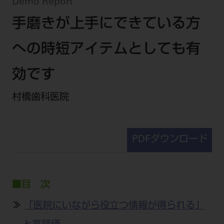
セミナー・イベント
Demo Report
チェア・ユニット
製品サポート情報
手磨きが上手にできている方
チェア・ユニット関連
全てのセミナー・イベント
製品から探す
開業支援
X線撮影装置・器具関連
全種別
への時短アイテムとしても有
カテゴリーから探す
レーザー装置関連
One to One Club
歯科医師
その他設備機器
モリタ友の会
メーカーから探す
効です
開業マニュアル
歯科衛生士
小型器械
デジタル製品サポート
有料会員のご案内
村橋歯科医院
開業医インタビュー
学術・お役立ち情報
歯科技工士
診療用材料
一般会員
メールでのお問い合わせ
歯科開業への道
歯科助手
高齢者歯科
IT商品
商品に関するお問い合わせ
勤務医会員
ニュース
PDFダウンロード
Start Up チェック
よくわかる高齢者歯科
院内ネットワーク関連
Webセミナー
モリタに対するご意見・お問い合わせ
技工士会員
DOOR/IOS/CADCAM関連
製品に関する重要なお知らせ
動画セミナー アーカイブ
始めよう訪問診療
デンタルショー
支店・営業所
ご開業に関するお問い合わせ
ディーラー向けシステム関連
衛生士会員
ニュース
物件エリア調査
■目 次
高齢者歯科・訪問診療 製品情報
モリタ関連イベント
CADデータ
お客様の声への取り組み
無料会員のご案内
支店営業所
SNS
DENTAL OFFICE セレクション
≫
「医院にいながら役立つ情報が得られる」
pd style
学会・研究会
中古医療機器
商品感動体験
会員登録
はじめての方へ