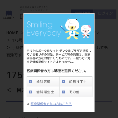
会員登録
ログイン
ゲスト
お問い合わせ
HOME
学術・お役立ち情報
デンタルマガジン
商品について
175号 WINTER
会員登録
ログイン
セミナーについて
手磨きが上手にできている方への時短アイテムとしても
モリタのポータルサイト デンタルプラザで掲載し
友の会について
ているモリタの製品、サービス等の情報は、医療
有効です
関係者の方を対象にしたものです。一般の方に対
ご開業について
する情報提供サイトではありません。
MORITA With
医療関係者の方は職種を選択ください。
175号 WINTER
製品情報
目次を見る
製品情報トップ
サポート情報
≫
医療関係者でない方はこちら
製品カテゴリ
お客様相談センター
大型器械