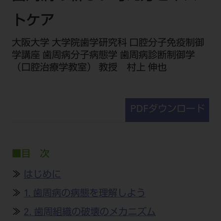
セミナー・イベント
チェア・ユニット
製品サポート情報
トケア
チェア・ユニット関連
全てのセミナー・イベント
製品から探す
開業支援
X線撮影装置・器具関連
大阪大学 大学院歯学研究科 口腔分子免疫制御
全種別
カテゴリーから探す
レーザー装置関連
学講座 歯周病分子病態学 歯周病診断制御学
One to One Club
歯科医師
その他設備機器
モリタ友の会
（口腔治療学教室） 教授 村上 伸也
メーカーから探す
開業マニュアル
歯科衛生士
小型器械
デジタル製品サポート
有料会員のご案内
開業医インタビュー
学術・お役立ち情報
歯科技工士
診療用材料
一般会員
PDFダウンロード
メールでのお問い合わせ
歯科開業への道
歯科助手
高齢者歯科
IT商品
商品に関するお問い合わせ
勤務医会員
ニュース
Start Up チェック
よくわかる高齢者歯科
院内ネットワーク関連
Webセミナー
モリタに対するご意見・お問い合わせ
技工士会員
■目 次
DOOR/IOS/CADCAM関連
製品に関する重要なお知らせ
動画セミナー アーカイブ
始めよう訪問診療
デンタルショー
支店・営業所
ご開業に関するお問い合わせ
ディーラー向けシステム関連
衛生士会員
≫
はじめに
ニュース
物件エリア調査
高齢者歯科・訪問診療 製品情報
モリタ関連イベント
CADデータ
お客様の声への取り組み
無料会員のご案内
支店営業所
≫
1. 歯周病の病態を理解しよう
SNS
DENTAL OFFICE セレクション
pd style
学会・研究会
中古医療機器
商品感動体験
会員登録
≫
2. 歯周組織の破壊のメカニズム
はじめての方へ