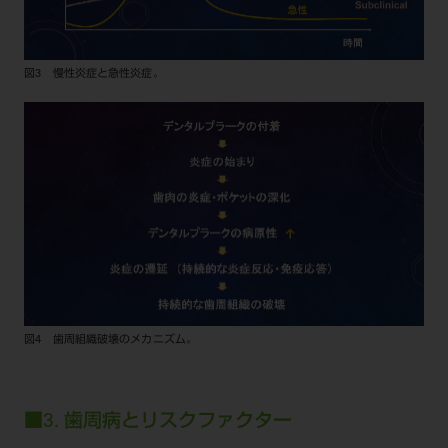
図3 慢性炎症と急性炎症。
図4 歯周組織破壊のメカニズム。
■3. 歯周病とリスクファクター