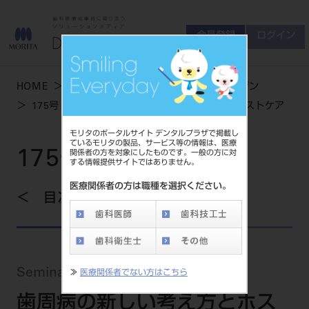
会員登録
ログイン
ゲスト
お問い合わせ
HOME
学術・お役立ち情報
デンタルマガジン
商品について
175号 WINTER
歯周病の新しい考え方とホストケア
会員登録
ログイン
セミナーについて
モリタのポータルサイト デンタルプラザで掲載し
友の会について
ているモリタの製品、サービス等の情報は、医療
175号 WINTER
関係者の方を対象にしたものです。一般の方に対
ご開業について
する情報提供サイトではありません。
MORITA With
医療関係者の方は職種を選択ください。
目次を見る
製品情報
製品情報トップ
サポート情報
Seminar Review
≫
医療関係者でない方はこちら
製品カテゴリ
お客様相談センター
歯周病の新しい考え方とホス
大型器械