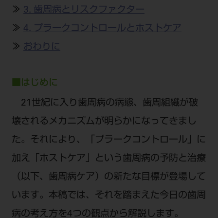
公式SNS一覧
添付文書の電子化
BLOG
≫
ログイン
3. 歯周病とリスクファクター
ショールーム
pdとは
ビバリーくんLINEスタンプ
オンラインカタログ InternetDO
Q&A
≫
4. プラークコントロールとホストケア
全国のショールーム
院内ツアー
Dental Plaza Tokyo
≫
おわりに
モリタ友の会のご案内
修理・メンテナンス等
北海道
デンタルマガジン
モリタ友の会無料会員登録
Dental Plaza Tokyo
宮城
MDSC
ビデオライブラリー
■はじめに
東京
DMR（ディーエムアール）
MDSCについて
21世紀に入り歯周病の病態、歯周組織が破
愛知
特集
壊されるメカニズムが明らかになってきまし
Digital Seminar
大阪
メールマガジンスマイル＋
た。それにより、「プラークコントロール」に
見学予約
京都
メール
加え「ホストケア」という歯周病の予防と治療
ビバリーくんの歯科イラスト素材集
広島
（以下、歯周病ケア）の新たな目標が登場して
モリタカレンダー
メールでのお問い合わせはこちら
福岡
います。本稿では、それを踏まえた今日の歯周
病の考え方を4つの観点から解説します。