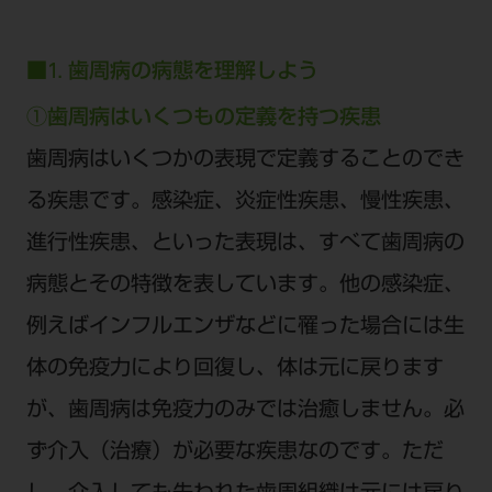
電 話 /
0800-222-8020
（無料）
FAX /
0800-222-6480
（無料）
■1. 歯周病の病態を理解しよう
①歯周病はいくつもの定義を持つ疾患
IP電話・ひかり電話は繋がらない場合がありま
す。
歯周病はいくつかの表現で定義することのでき
受付時間 月～金 9:00～17:00 （祝日・夏季休
る疾患です。感染症、炎症性疾患、慢性疾患、
暇、年末年始を除く）
進行性疾患、といった表現は、すべて歯周病の
歯科医療従事者専用窓口となります。
ディーラー様におかれましては、モリタ各担当営
病態とその特徴を表しています。他の感染症、
業所へお問い合わせ願います。
例えばインフルエンザなどに罹った場合には生
体の免疫力により回復し、体は元に戻ります
が、歯周病は免疫力のみでは治癒しません。必
企業情報
ず介入（治療）が必要な疾患なのです。ただ
個人情報保護方針
特定商取引について