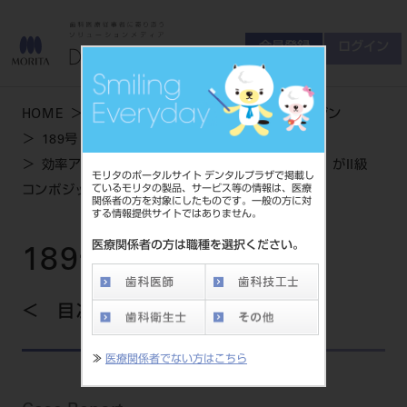
会員登録
ログイン
ゲスト
お問い合わせ
HOME
学術・お役立ち情報
デンタルマガジン
商品について
189号 SUMMER
会員登録
ログイン
セミナーについて
効率アップを目指そう！「適合性の優れた隔壁」がII級
モリタのポータルサイト デンタルプラザで掲載し
友の会について
ているモリタの製品、サービス等の情報は、医療
コンポジットレジン修復にもたらすメリット
関係者の方を対象にしたものです。一般の方に対
ご開業について
する情報提供サイトではありません。
MORITA With
医療関係者の方は職種を選択ください。
189号 SUMMER
製品情報
目次を見る
製品情報トップ
サポート情報
≫
医療関係者でない方はこちら
製品カテゴリ
お客様相談センター
大型器械