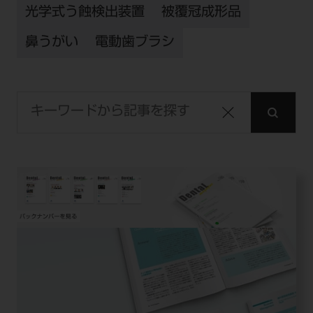
光学式う蝕検出装置
被覆冠成形品
鼻うがい
電動歯ブラシ