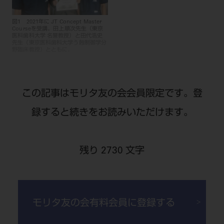
図1 2021年に JT Concept Master
Courseを受講。田上順次先生（東京
医科歯科大学 名誉教授）と田代浩史
先生（東京医科歯科大学う蝕制御学分
野臨床教授）とともに。
設計上の限界と適合性向上への工夫
この記事はモリタ友の会会員限定です。登
「3Dリテーナー フュージョン」では歯冠上部
録すると続きをお読みいただけます。
へのフォローが足りないケースがある
ただ、場合によって「3Dリテーナー フュージ
残り 2730 文字
ョン」でマトリックスを固定しても、マトリッ
クスと歯質の間にわずかな隙間が生じてしまう
モリタ友の会有料会員に登録する
ことがある。もし隙間のある状態で充填した場