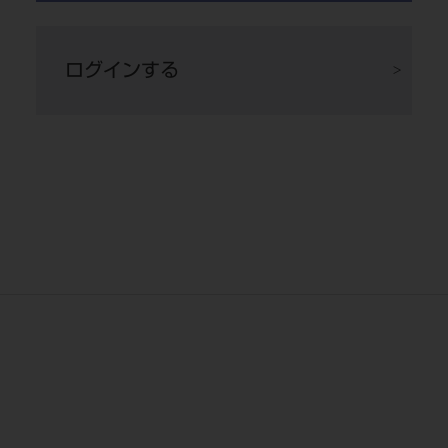
合、上部鼓形空隙に溢出したコンポジットレジ
ンの形態修正が充填後必要となる。
ログインする
また「3Dリテーナー フュージョン」は直径が
大きく、筋突起に干渉するような症例では設置
が困難となる場合もある。