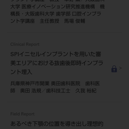
プラント学講座 教授 草野 薫／大阪歯科
大学 医療イノベーション研究推進機構 機
構長・大阪歯科大学 歯学部 口腔インプラ
ント学講座 主任教授 馬場 俊輔
Clinical Report
SPIイニセルインプラントを用いた審
美エリアにおける抜歯後即時インプラ
ント埋入
兵庫県神戸市開業 奥田歯科医院 歯科医
師 奥田 浩規／歯科技工士 久我 裕紀
Field Report
あるべき下顎の位置を導き出し理想的