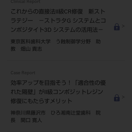
Clinical Report
これからの直接法II級CR修復 新スト
ラテジー －ストラタG システムとコ
ンポジタイト3D システムの活用法－
東京医科歯科大学 う蝕制御学分野 助
教 畑山 貴志
Case Report
効率アップを目指そう！「適合性の優
れた隔壁」がII級コンポジットレジン
修復にもたらすメリット
神奈川県藤沢市 ひろ湘南辻堂歯科 院
長 関口 寛人