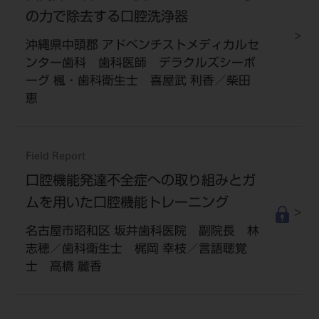
の力で除去する口腔洗浄器
沖縄県中頭郡 アドベンチストメディカルセ
ンター歯科 歯科医師 デラクルズシーボ
ーグ 楓・歯科衛生士 喜屋武 利香／柴田
恵
Field Report
口腔機能発達不全症への取り組みとガ
ムを用いた口腔機能トレーニング
名古屋市昭和区 坂井歯科医院 副院長 林
志穂／歯科衛生士 梶岡 幸枝／言語聴覚
士 高橋 麗香