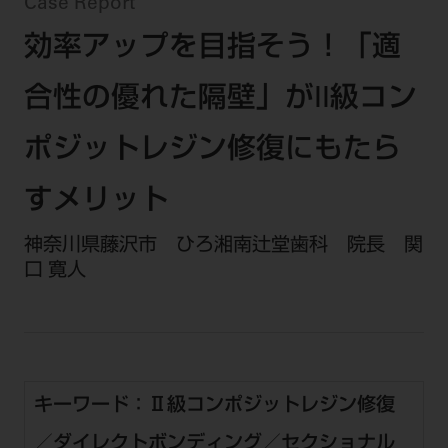
セミナー・イベント
Case Report
チェア・ユニット
製品サポート情報
効率アップを目指そう！「適
チェア・ユニット関連
全てのセミナー・イベント
製品から探す
開業支援
X線撮影装置・器具関連
全種別
合性の優れた隔壁」がII級コン
カテゴリーから探す
レーザー装置関連
One to One Club
歯科医師
その他設備機器
モリタ友の会
メーカーから探す
ポジットレジン修復にもたら
開業マニュアル
歯科衛生士
小型器械
デジタル製品サポート
有料会員のご案内
すメリット
開業医インタビュー
学術・お役立ち情報
歯科技工士
診療用材料
一般会員
メールでのお問い合わせ
歯科開業への道
神奈川県藤沢市 ひろ湘南辻堂歯科 院長 関
歯科助手
高齢者歯科
IT商品
商品に関するお問い合わせ
勤務医会員
口 寛人
ニュース
Start Up チェック
よくわかる高齢者歯科
院内ネットワーク関連
Webセミナー
モリタに対するご意見・お問い合わせ
技工士会員
DOOR/IOS/CADCAM関連
製品に関する重要なお知らせ
動画セミナー アーカイブ
始めよう訪問診療
デンタルショー
支店・営業所
ご開業に関するお問い合わせ
ディーラー向けシステム関連
衛生士会員
ニュース
物件エリア調査
高齢者歯科・訪問診療 製品情報
モリタ関連イベント
CADデータ
お客様の声への取り組み
無料会員のご案内
支店営業所
キーワード：Ⅱ級コンポジットレジン修復
SNS
DENTAL OFFICE セレクション
pd style
学会・研究会
中古医療機器
商品感動体験
会員登録
／ダイレクトボンディング／セクショナル
はじめての方へ