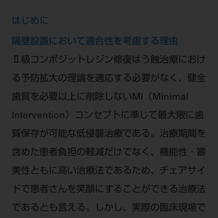
電 話 /
0800-222-8020
（無料）
FAX /
0800-222-6480
（無料）
はじめに
隔壁設置において適合性を考慮する理由
IP電話・ひかり電話は繋がらない場合がありま
Ⅱ級コンポジットレジン修復はう蝕治療におけ
す。
る予防拡大の理論を適応する必要がなく、健全
受付時間 月～金 9:00～17:00 （祝日・夏季休
暇、年末年始を除く）
歯質を必要以上に削除しないMI（Minimal
歯科医療従事者専用窓口となります。
Intervention）コンセプトに準じて最大限に歯
ディーラー様におかれましては、モリタ各担当営
質保存が可能な低侵襲治療である。治療期間を
業所へお問い合わせ願います。
含めた患者負担の軽減だけでなく、機能性・審
美性ともに高い治療法であるため、チェアサイ
企業情報
ドで患者さんを笑顔にすることができる治療法
であるとも言える。しかし、実際の臨床現場で
個人情報保護方針
特定商取引について