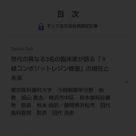
目 次
モリタ友の会会員限定記事
Dental Talk
世代の異なる3名の臨床家が語る「 II
級コンポジットレジン修復」の現在と
未来
東京医科歯科大学 う蝕制御学分野 助
教 畑山 貴志／横浜市中区 秋本歯科診療
所 院長 秋本 尚武／静岡県浜松市 田代
歯科医院 院長 田代 浩史