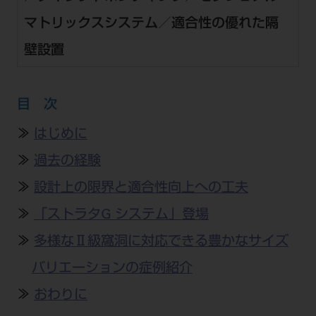
公式SNS一覧
添付文書の電子化
BLOG
ログイン
ショールーム
マトリックスシステム／適合性の優れた隔
pdとは
ビバリーくんLINEスタンプ
オンラインカタログ InternetDO
Q&A
壁設置
全国のショールーム
院内ツアー
Dental Plaza Tokyo
モリタ友の会のご案内
修理・メンテナンス等
北海道
デンタルマガジン
モリタ友の会無料会員登録
Dental Plaza Tokyo
目 次
宮城
MDSC
ビデオライブラリー
≫
はじめに
東京
DMR（ディーエムアール）
MDSCについて
≫
過去の経験
愛知
特集
Digital Seminar
≫
設計上の限界と適合性向上への工夫
大阪
メールマガジンスマイル＋
見学予約
≫
「ストラタG システム」登場
京都
メール
ビバリーくんの歯科イラスト素材集
≫
多様なⅡ級窩洞に対応できる豊かなサイズ
広島
モリタカレンダー
メールでのお問い合わせはこちら
バリエーションの症例紹介
福岡
≫
おわりに