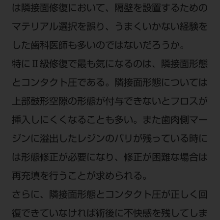
は隣接面修復において、隔壁を設置するための
ご利用規約
SNSアカウント利用規約
推奨環境
サイトマップ
マテリアル選択を誤り、うまくいかない経験を
した歯科医師も多いのではないだろうか。
特にⅡ級修復で最も気になるのは、隣接面形態
とコンタクト圧である。隣接面形態については
上部鼓形空隙の形態が付与できないとフロスが
挿入しにくくなることも多い。また歯肉側マー
ジンに溢出したレジンのバリが残っている時に
は形態修正が必要になり、修正が困難な場合は
再充填を行うことが求められる。
さらに、隣接面形態とコンタクト圧が正しく回
復できていなければ術後に不快感を残してしま