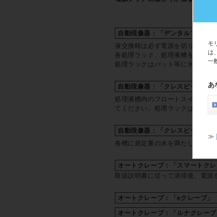
自動現像器：「デンタルプロセサー
モ
液交換時は必ず電源を切り、液交
は
各処理ラック、処理液槽をよく水
一
処理ラックはバット等に水を入れ
あ
自動現像器：「クレスピー」
＜
処理液槽内のフロートスイッチが
てください。処理ラックは水洗後
自動現像器：「クレスピーⅡ」
≫
各槽に規定量の水を満たし、処理
オートクレーブ：「スマートクレ
取扱説明書に従って清掃後、電源
オートクレーブ：「eクレーブ」
オートクレーブ：「ルナクレーブ