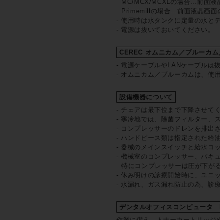
MC/MCX/MCXLの場合…前
Primemillの場合…前面液
- 使用時は水タンクに定量の水と
- 電源は抜いておいてください。
CEREC オムニカム／ブルー
- 電源ケーブルやLANケーブル
- オムニカム／ブルーカムは、
設備機器について
- チェアは最下位まで下降させて
- 寒冷地では、除菌フィルター、
- コンプレッサーのドレンを排出
- ハンドピース類は指定された給
- 器械のメインスイッチと給水コッ
- 機械室のコンプレッサー、バキ
特にコンプレッサーは圧が下が
- 休み明けの診療開始時に、ユ
- 水漏れ、ガス漏れ防止の為、診
デンタルオフィスコンピュータ D
作業に備え、トナーカートリッジ