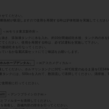
させてください。
の断熱材が吸湿しますので使用を再開する時は炉体乾燥を実施してくださ
＜㈱モリタ東京製作所＞
を抜き、添加液タンクに水を入れ、約10分間連続吐水後、タンク内の水を
ててください。使用を再開する時は、必ず試運転を実施して下さい。
間の連続吐水を行なってください。
っているか塩素試薬セットにてご確認をお願いします。
ホルホープデンタル」
＜㈱アスカメディカル＞
てください。ホルマリンタンクに30℃～40℃程度のぬるま湯をCE34Wの
臭液タンクには、500ccを入れて、数回流して清掃してください。清掃後
ご使用前に行ってください。
ill
＜デンツプライシロナ㈱＞
部とフィルターを清掃してください。
クを装着し、器械内部の排水を行ってください。