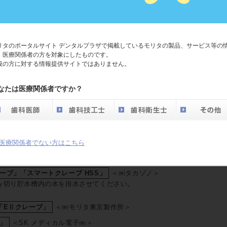
 FX」
＜富士フイルムメディカル㈱＞
リタのポータルサイト デンタルプラザで掲載しているモリタの製品、サービス等の
換後に電源を入れてください。
、医療関係者の方を対象にしたものです。
洗い後、確実に排水させてください。
般の方に対する情報提供サイトではありません。
て浸けておいてください。
なたは医療関係者ですか？
㈱モリタ製作所＞
水垢などで固着することがありますので、よく水洗いしていただいた後、
本体に装着して保管してください。
＜㈱モリタ製作所＞
医療関係者でない方はこちら
ラックは水洗後本体に装着して保管してください。
ーブ」「スマートクレーブ HSS」
＜㈱タカゾノ＞
を切り貯水槽内の水を排水させてください。
「EⅡクレーブ」
＜㈱モリタ東京製作所＞
」
＜SK メディカル電子㈱＞