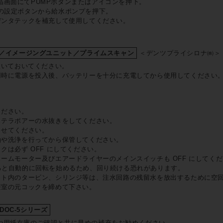
面液晶画面にてPUMPボタンまたはアイコンを押下。
晶画面の設定ボタンから給水ポンプを押下。
デンタテックを補充して使用してください。
カム／イメージングユニット／プライムスキャン
＜デンツプライシロナ㈱＞
は抜いておいてください。
使用時に電源を投入後、バッテリーを十分に充電してから使用してください
ください。
ステラポアーの水抜きをしてください。
させてください。
油や洗浄を行ってから保管してください。
クは必ず OFF にしてください。
ュームモーター及びエアードライヤーのメインスイッチも OFF にしてく
ると自動的に回転を始めるため、回り続ける恐れがあります。
ニット内のタービン、シリンジ等は、注水回路の残留水を放出するために空
療室の元コックを締めて下さい。
OC-5シリーズ
や用紙在庫のご確認と共に早めの補充をお勧めください。