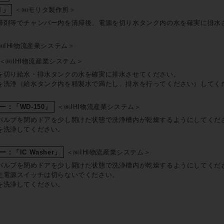
Ⅱ」
＜㈱モリタ製作所＞
掃剤等でチャンバー内を清掃後、電源を切り水タンク内の水を確実に排水
㈱IHI物流産業システム＞
＜㈱IHI物流産業システム＞
を切り給水・排水タンクの水を確実に排水させてください。
を洗浄（給水タンク内を精製水で満たし、排水を行ってください）してく
：「WD-150」
＜㈱IHI物流産業システム＞
バルブを閉めドアを少し開けた状態で洗浄槽内が乾燥するようにしてくだ
を洗浄してください。
「IC Washer」
＜㈱IHI物流産業システム＞
バルブを閉めドアを少し開けた状態で洗浄槽内が乾燥するようにしてくだ
主電源スイッチは切らないでください。
を洗浄してください。