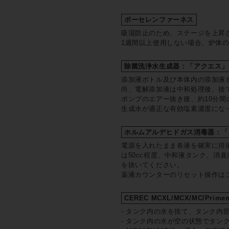
ポーセレンファーネス
吸湿防止のため、ステージを上昇
1週間以上使用しない場合、炉体
除菌洗浄水生成器：「アクエス」
添加液ボトル及び本体内の添加液
尚、電解添加液は中和処理後、捨
ポンプのエアー抜き後、約10分
生成水が適正な有効塩素濃度にな
ホルムアルデヒドガス消毒器：「
電源を入れたまま各液を確実に排液し
は50cc程度、中和液タンク、消
を抜いてください。
薬液カウンターのリセット操作は
CEREC MCXL/MCX/MC/Primem
- タンク内の水を捨て、タンク内
- タンク内の水が空の状態でタン