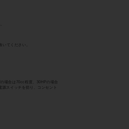
い。
抜いてください。
場合は70cc程度、30HPの場合
、電源スイッチを切り、コンセント