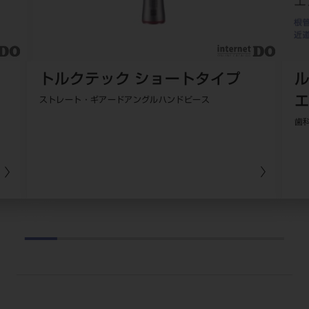
セミナー・イベント
チェア・ユニット
製品サポート情報
チェア・ユニット関連
全てのセミナー・イベント
製品から探す
開業支援
X線撮影装置・器具関連
全種別
カテゴリーから探す
レーザー装置関連
トルクテック ショートタイプ
ル
One to One Club
歯科医師
その他設備機器
モリタ友の会
メーカーから探す
ストレート・ギアードアングルハンドピース
開業マニュアル
歯科衛生士
小型器械
歯
デジタル製品サポート
有料会員のご案内
開業医インタビュー
学術・お役立ち情報
歯科技工士
診療用材料
一般会員
メールでのお問い合わせ
歯科開業への道
歯科助手
高齢者歯科
IT商品
商品に関するお問い合わせ
勤務医会員
ニュース
Start Up チェック
よくわかる高齢者歯科
院内ネットワーク関連
Webセミナー
モリタに対するご意見・お問い合わせ
技工士会員
DOOR/IOS/CADCAM関連
製品に関する重要なお知らせ
動画セミナー アーカイブ
始めよう訪問診療
デンタルショー
支店・営業所
ご開業に関するお問い合わせ
ディーラー向けシステム関連
衛生士会員
ニュース
物件エリア調査
高齢者歯科・訪問診療 製品情報
モリタ関連イベント
CADデータ
お客様の声への取り組み
無料会員のご案内
支店営業所
SNS
DENTAL OFFICE セレクション
pd style
学会・研究会
中古医療機器
商品感動体験
会員登録
はじめての方へ