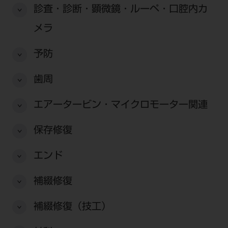
公式SNS一覧
添付文書の電子化
BLOG
診査・診断・顕微鏡・ルーペ・口腔内カ
ログイン
ショールーム
pdとは
ビバリーくんLINEスタンプ
メラ
オンラインカタログ InternetDO
Q&A
全国のショールーム
院内ツアー
Dental Plaza Tokyo
モリタ友の会のご案内
修理・メンテナンス等
予防
北海道
デンタルマガジン
モリタ友の会無料会員登録
Dental Plaza Tokyo
宮城
歯周
MDSC
ビデオライブラリー
東京
DMR（ディーエムアール）
エアータービン・マイクロモーター関連
MDSCについて
愛知
特集
Digital Seminar
保存修復
大阪
メールマガジンスマイル＋
見学予約
エンド
京都
メール
ビバリーくんの歯科イラスト素材集
補綴修復
広島
モリタカレンダー
メールでのお問い合わせはこちら
福岡
補綴修復（技工）