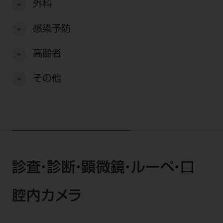
電 話 /
0800-222-8020
（無料）
外科
FAX /
0800-222-6480
（無料）
感染予防
高齢者
IP電話・ひかり電話は繋がらない場合がありま
す。
その他
受付時間 月～金 9:00～17:00 （祝日・夏季休
暇、年末年始を除く）
歯科医療従事者専用窓口となります。
ディーラー様におかれましては、モリタ各担当営
業所へお問い合わせ願います。
診査・診断・顕微鏡・ルーペ・口
企業情報
腔内カメラ
個人情報保護方針
特定商取引について