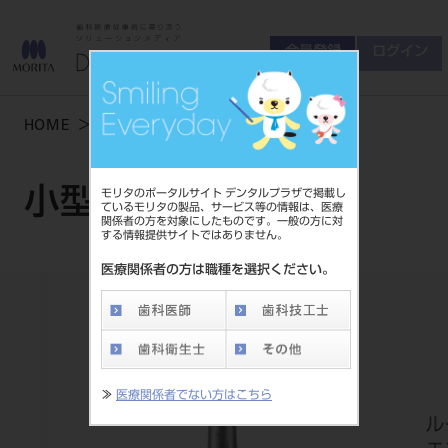
会員登録
ログイン
ゲスト
お問い合わせ
HOME
製品情報
小型器械
商品について
会員登録
ログイン
セミナーについて
小型器械
モリタのポータルサイト デンタルプラザで掲載し
友の会について
ているモリタの製品、サービス等の情報は、医療
関係者の方を対象にしたものです。一般の方に対
ご開業について
する情報提供サイトではありません。
MORITA With
医療関係者の方は職種を選択ください。
製品情報
製品情報トップ
サポート情報
≫
医療関係者でない方はこちら
製品カテゴリ
お客様相談センター
大型器械