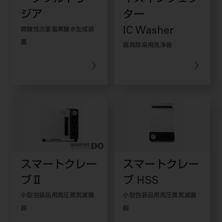
ジア
ター
IC Washer
微酸性次亜塩素酸水生成装
置
器具除染用洗浄器
スマートクレー
スマートクレー
ブⅡ
ブ HSS
小型包装品用高圧蒸気滅菌
小型包装品用高圧蒸気滅菌
器
器