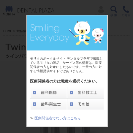
HOME
>
大型器械
|
小型器械
|
診療用材料
|
IT商品
>
ツインパワータービン
モリタのポータルサイト デンタルプラザで掲載し
ているモリタの製品、サービス等の情報は、医療
関係者の方を対象にしたものです。一般の方に対
する情報提供サイトではありません。
医療関係者の方は職種を選択ください。
≫
医療関係者でない方はこちら