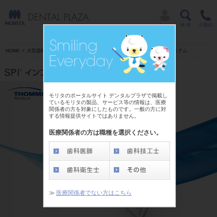
HOME
>
大型器械
|
小型器械
|
診療用材料
|
IT商品
>
SPI
®
インプラントシステム
モリタのポータルサイト デンタルプラザで掲載し
ているモリタの製品、サービス等の情報は、医療
関係者の方を対象にしたものです。一般の方に対
する情報提供サイトではありません。
医療関係者の方は職種を選択ください。
≫
医療関係者でない方はこちら